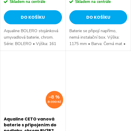
Skladem na centrále
Skladem na centrále
DO KOŠÍKU
DO KOŠÍKU
Aqualine BOLERO stojánková
Baterie se připojí napřímo,
umyvadlová baterie, chrom.
nemá instalační box. Výška:
Série: BOLERO • Výška: 161
1175 mm • Barva: Černá mat •
mm • Hloubka: 164 mm •
Materiál: Mosaz • Tvar: Kruhové
Barva: Chrom • Materiál: Mosaz
• Instalace: Do podlahy •
• Tvar: Kruhové • Instalace:
Ovládání: Páka • Přepínač na...
Stojánková •...
–8 %
8 390 Kč
Aqualine CETO vanová
baterie s připojením do
podlahy, chrom BV357