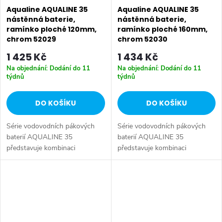
Aqualine AQUALINE 35
Aqualine AQUALINE 35
nástěnná baterie,
nástěnná baterie,
ramínko ploché 120mm,
ramínko ploché 160mm,
chrom 52029
chrom 52030
1 425 Kč
1 434 Kč
Na objednání: Dodání do 11
Na objednání: Dodání do 11
týdnů
týdnů
DO KOŠÍKU
DO KOŠÍKU
Série vodovodních pákových
Série vodovodních pákových
baterií AQUALINE 35
baterií AQUALINE 35
představuje kombinaci
představuje kombinaci
tradičního jednoduchého
tradičního jednoduchého
designu a kvality provedení za
designu a kvality provedení za
příznivou cenu. Série:
příznivou cenu. Série:
AQUALINE 35 • Barva: Chrom
AQUALINE 35 • Barva: Chrom
•...
•...