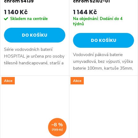
chrom 54139
chrom 52102-01
1 140 Kč
1 144 Kč
Skladem na centrále
Na objednání: Dodání do 4
týdnů
DO KOŠÍKU
DO KOŠÍKU
Série vodovodních baterií
Vodovodní páková baterie
HOSPITAL je určena pro osoby
umyvadlová, bez výpusti, výška
tělesně handicapované, starší a
baterie 100mm, kartuše 35mm,
s omezenou pohyblivostí, které
vč. přívodních flexibilních hadic.
potřebují speciálně upravené
Akce
Akce
vodovodní baterie. Série:...
–8 %
799 Kč