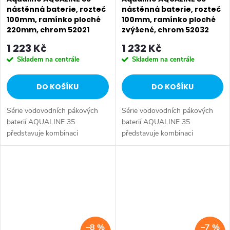
nástěnná baterie, rozteč
nástěnná baterie, rozteč
100mm, ramínko ploché
100mm, ramínko ploché
220mm, chrom 52021
zvýšené, chrom 52032
1 223 Kč
1 232 Kč
Skladem na centrále
Skladem na centrále
DO KOŠÍKU
DO KOŠÍKU
Série vodovodních pákových
Série vodovodních pákových
baterií AQUALINE 35
baterií AQUALINE 35
představuje kombinaci
představuje kombinaci
tradičního jednoduchého
tradičního jednoduchého
designu a kvality provedení za
designu a kvality provedení za
příznivou cenu. Série:
příznivou cenu. Série:
AQUALINE 35 • Hloubka: 275
AQUALINE 35 • Hloubka: 275
mm...
mm...
–8 %
–7 %