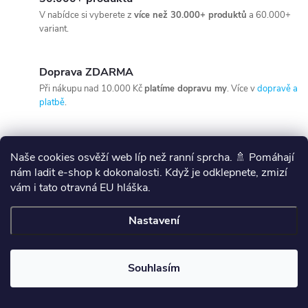
V nabídce si vyberete z
více než 30.000+ produktů
a 60.000+
variant.
Doprava ZDARMA
Při nákupu nad 10.000 Kč
platíme dopravu my
. Více v
dopravě a
platbě
.
Ověřený obchod
Naše cookies osvěží web líp než ranní sprcha. 🚿 Pomáhají
Jak nás hodnotí naši zákazníci?
Hodnocení máme 5* z 5ti
.
nám ladit e-shop k dokonalosti. Když je odklepnete, zmizí
vám i tato otravná EU hláška.
Zákaznická podpora
Nastavení
Poradíme s výběrem
od PO do NE od 8:00 do 17:00.+420 603
160 776 info@primakoupelny.cz
Souhlasím