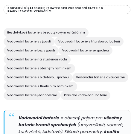
d
á
SOUVISEJÍCÍ KATEGORIE KE KATEGORII VODOVODNÍ BATERIE S
BEZDOTYKOVÝM OVLÁDÁNÍM
a
n
k
c
o
Bezdotykové baterie s bezdotykovým ovládáním
í
v
Vodovodní baterie s výpustí
Vodovodní baterie s tříprvkovou baterií
á
p
Vodovodní baterie bez výpusti
Vodovodní baterie se sprchou
n
Vodovodní baterie na studenou vodu
r
í
Vodovodní baterie s otočným ramínkem
v
Vodovodní baterie s bidetovou sprchou
Vodovodní baterie dvoucestné
k
Vodovodní baterie s flexibilním ramínkem
Vodovodní baterie jednocestné
Klasické vodovodní baterie
y
v
Vodovodní baterie
= obecný pojem pro
všechny
ý
baterie kromě sprchových
(umyvadlové, vanové,
kuchyňské, bidetové). Klíčové parametry:
kvalita