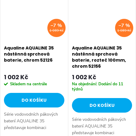
mm...
•...
–7 %
–7 %
1 089 Kč
1 089 Kč
Aqualine AQUALINE 35
Aqualine AQUALINE 35
nástěnná sprchová
nástěnná sprchová
baterie, chrom 52126
baterie, rozteč 100mm,
chrom 52156
1 002 Kč
1 002 Kč
Skladem na centrále
Na objednání: Dodání do 11
týdnů
DO KOŠÍKU
DO KOŠÍKU
Série vodovodních pákových
Série vodovodních pákových
baterií AQUALINE 35
baterií AQUALINE 35
představuje kombinaci
představuje kombinaci
tradičního jednoduchého