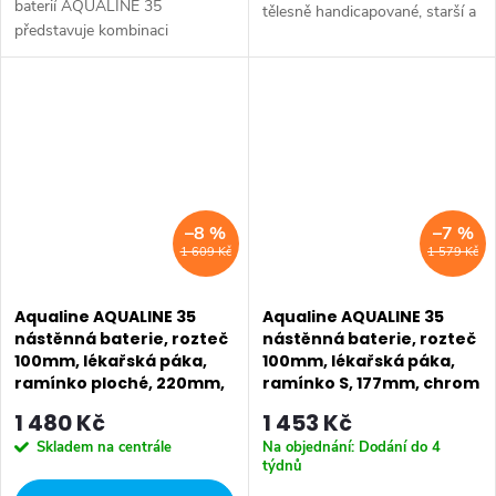
baterií AQUALINE 35
tělesně handicapované, starší a
představuje kombinaci
s omezenou pohyblivostí, které
tradičního jednoduchého
potřebují speciálně upravené
designu a kvality provedení za
vodovodní baterie. Série:...
příznivou cenu. Série:
AQUALINE 35 • Hloubka: 237
mm...
–8 %
–7 %
1 609 Kč
1 579 Kč
Aqualine AQUALINE 35
Aqualine AQUALINE 35
nástěnná baterie, rozteč
nástěnná baterie, rozteč
100mm, lékařská páka,
100mm, lékařská páka,
ramínko ploché, 220mm,
ramínko S, 177mm, chrom
chrom 52024
52234
1 480 Kč
1 453 Kč
Skladem na centrále
Na objednání: Dodání do 4
týdnů