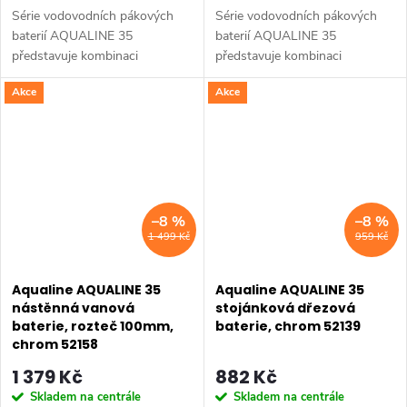
Série vodovodních pákových
Série vodovodních pákových
baterií AQUALINE 35
baterií AQUALINE 35
představuje kombinaci
představuje kombinaci
tradičního jednoduchého
tradičního jednoduchého
Akce
Akce
designu a kvality provedení za
designu a kvality provedení za
příznivou cenu. Série:
příznivou cenu. Série:
AQUALINE 35 • Výška: 181
AQUALINE 35 • Hloubka: 105
mm •...
mm...
–8 %
–8 %
1 499 Kč
959 Kč
Aqualine AQUALINE 35
Aqualine AQUALINE 35
nástěnná vanová
stojánková dřezová
baterie, rozteč 100mm,
baterie, chrom 52139
chrom 52158
1 379 Kč
882 Kč
Skladem na centrále
Skladem na centrále