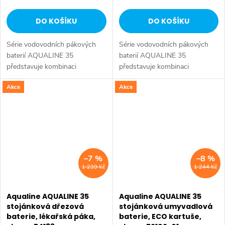
DO KOŠÍKU
DO KOŠÍKU
Série vodovodních pákových
Série vodovodních pákových
baterií AQUALINE 35
baterií AQUALINE 35
představuje kombinaci
představuje kombinaci
tradičního jednoduchého
tradičního jednoduchého
Akce
Akce
designu a kvality provedení za
designu a kvality provedení za
příznivou cenu. Série:
příznivou cenu. Série:
AQUALINE 35 • Hloubka: 145
AQUALINE 35 • Výška: 155
mm...
mm •...
–7 %
–8 %
1 239 Kč
1 244 Kč
Aqualine AQUALINE 35
Aqualine AQUALINE 35
stojánková dřezová
stojánková umyvadlová
baterie, lékařská páka,
baterie, ECO kartuše,