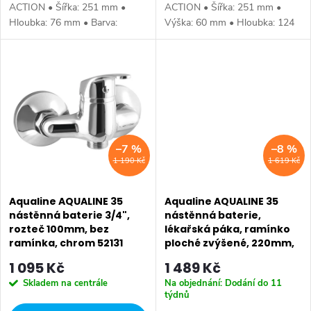
k
t
ACTION • Šířka: 251 mm •
ACTION • Šířka: 251 mm •
Hloubka: 76 mm • Barva:
Výška: 60 mm • Hloubka: 124
t
Chrom • Materiál: Mosaz • Tvar:
mm • Barva: Chrom • Materiál:
ů
Kruhové • Instalace: Nástěnná
Mosaz • Tvar: Kruhové •
ů
150 mm • Ovládání: Termostat
Instalace: Nástěnná 150 mm •...
•...
–7 %
–8 %
1 190 Kč
1 619 Kč
Aqualine AQUALINE 35
Aqualine AQUALINE 35
nástěnná baterie 3/4",
nástěnná baterie,
rozteč 100mm, bez
lékařská páka, ramínko
ramínka, chrom 52131
ploché zvýšené, 220mm,
chrom 52144
1 095 Kč
1 489 Kč
Skladem na centrále
Na objednání: Dodání do 11
týdnů