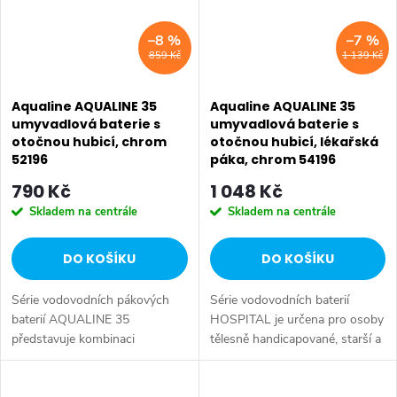
–8 %
–7 %
859 Kč
1 139 Kč
Aqualine AQUALINE 35
Aqualine AQUALINE 35
umyvadlová baterie s
umyvadlová baterie s
otočnou hubicí, chrom
otočnou hubicí, lékařská
52196
páka, chrom 54196
790 Kč
1 048 Kč
Skladem na centrále
Skladem na centrále
DO KOŠÍKU
DO KOŠÍKU
Série vodovodních pákových
Série vodovodních baterií
baterií AQUALINE 35
HOSPITAL je určena pro osoby
představuje kombinaci
tělesně handicapované, starší a
tradičního jednoduchého
s omezenou pohyblivostí, které
designu a kvality provedení za
potřebují speciálně upravené