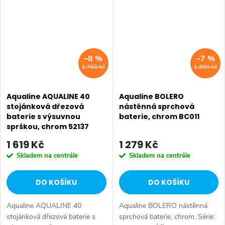
příznivou cenu. Série:
vodovodní baterie. Série:...
AQUALINE 35 • Šířka: 42 mm
•...
–8 %
–7 %
1 760 Kč
1 390 Kč
Aqualine AQUALINE 40
Aqualine BOLERO
stojánková dřezová
nástěnná sprchová
baterie s výsuvnou
baterie, chrom BC011
sprškou, chrom 52137
1 619 Kč
1 279 Kč
Skladem na centrále
Skladem na centrále
DO KOŠÍKU
DO KOŠÍKU
Aqualine AQUALINE 40
Aqualine BOLERO nástěnná
stojánková dřezová baterie s
sprchová baterie, chrom. Série: