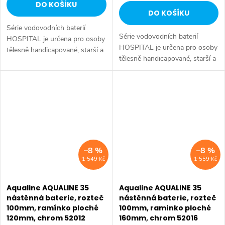
DO KOŠÍKU
DO KOŠÍKU
Série vodovodních baterií
Série vodovodních baterií
HOSPITAL je určena pro osoby
HOSPITAL je určena pro osoby
tělesně handicapované, starší a
tělesně handicapované, starší a
s omezenou pohyblivostí, které
s omezenou pohyblivostí, které
potřebují speciálně upravené
potřebují speciálně upravené
vodovodní baterie. Série:...
vodovodní baterie. Série:...
–8 %
–8 %
1 549 Kč
1 559 Kč
Aqualine AQUALINE 35
Aqualine AQUALINE 35
nástěnná baterie, rozteč
nástěnná baterie, rozteč
100mm, ramínko ploché
100mm, ramínko ploché
120mm, chrom 52012
160mm, chrom 52016