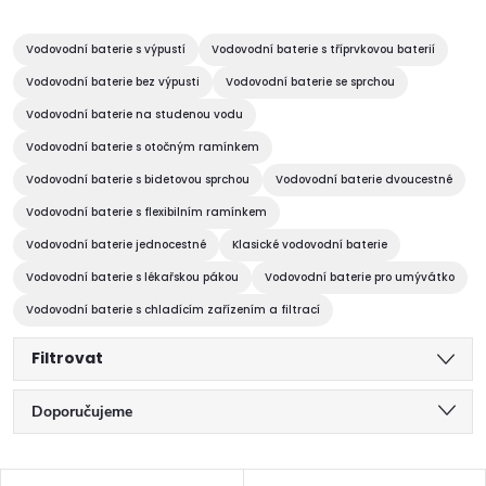
Vodovodní baterie s výpustí
Vodovodní baterie s tříprvkovou baterií
Vodovodní baterie bez výpusti
Vodovodní baterie se sprchou
Vodovodní baterie na studenou vodu
Vodovodní baterie s otočným ramínkem
Vodovodní baterie s bidetovou sprchou
Vodovodní baterie dvoucestné
Vodovodní baterie s flexibilním ramínkem
Vodovodní baterie jednocestné
Klasické vodovodní baterie
Vodovodní baterie s lékařskou pákou
Vodovodní baterie pro umývátko
Vodovodní baterie s chladícím zařízením a filtrací
Filtrovat
Ř
Doporučujeme
a
Nejlevnější