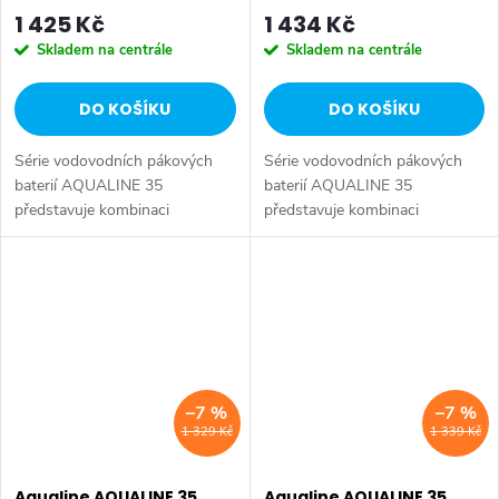
1 425 Kč
1 434 Kč
Skladem na centrále
Skladem na centrále
DO KOŠÍKU
DO KOŠÍKU
Série vodovodních pákových
Série vodovodních pákových
baterií AQUALINE 35
baterií AQUALINE 35
představuje kombinaci
představuje kombinaci
tradičního jednoduchého
tradičního jednoduchého
designu a kvality provedení za
designu a kvality provedení za
příznivou cenu. Série:
příznivou cenu. Série:
AQUALINE 35 • Barva: Chrom
AQUALINE 35 • Barva: Chrom
•...
•...
–7 %
–7 %
1 329 Kč
1 339 Kč
Aqualine AQUALINE 35
Aqualine AQUALINE 35