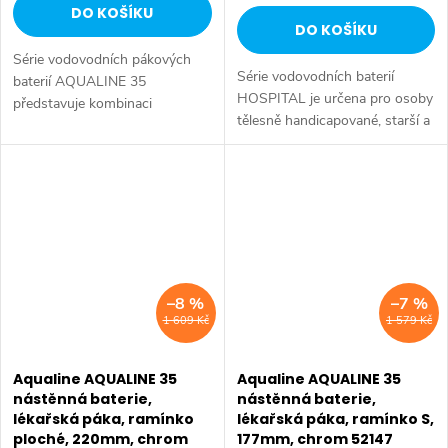
DO KOŠÍKU
DO KOŠÍKU
Série vodovodních pákových
Série vodovodních baterií
baterií AQUALINE 35
HOSPITAL je určena pro osoby
představuje kombinaci
tělesně handicapované, starší a
tradičního jednoduchého
s omezenou pohyblivostí, které
designu a kvality provedení za
potřebují speciálně upravené
příznivou cenu. Série:
vodovodní baterie. Série:...
AQUALINE 35 • Šířka: 100 mm
•...
–8 %
–7 %
1 609 Kč
1 579 Kč
Aqualine AQUALINE 35
Aqualine AQUALINE 35
nástěnná baterie,
nástěnná baterie,
lékařská páka, ramínko
lékařská páka, ramínko S,
ploché, 220mm, chrom
177mm, chrom 52147