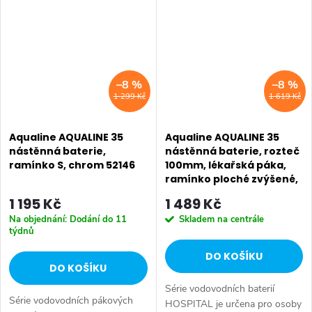
příznivou cenu. Série:
příznivou cenu. Série:
AQUALINE 35 • Hloubka: 280
AQUALINE 35 • Hloubka: 275
mm...
mm...
–8 %
–8 %
1 299 Kč
1 619 Kč
Aqualine AQUALINE 35
Aqualine AQUALINE 35
nástěnná baterie,
nástěnná baterie, rozteč
ramínko S, chrom 52146
100mm, lékařská páka,
ramínko ploché zvýšené,
220mm, chrom 52044
1 195 Kč
1 489 Kč
Na objednání: Dodání do 11
Skladem na centrále
týdnů
DO KOŠÍKU
DO KOŠÍKU
Série vodovodních baterií
Série vodovodních pákových
HOSPITAL je určena pro osoby