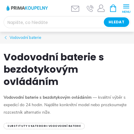
Přejít
NÁKUPNÍ
KOŠÍK
na
obsah
HLEDAT
Vodovodní baterie
Vodovodní baterie s
bezdotykovým
ovládáním
Vodovodní baterie s bezdotykovým ovládáním
— kvalitní výběr s
expedicí do 24 hodin. Najděte konkrétní model nebo prozkoumejte
rozcestník alternativ níže.
SUBSTITUTY V KATEGORII VODOVODNÍ BATERIE