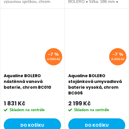
výsuvnou sprškou, chrom.
BOLERO • Šířka: 186 mm •
Výška: 164 mm • Hloubka: 204
Výška: 111 mm • Hloubka: 138
mm • Délka: hadice 1450 mm •
mm • Barva: Chrom • Materiál:
Barva: Chrom • Materiál: Mosaz
Mosaz • Tvar: Kruhové •
• Tvar:...
Instalace:...
–7 %
–7 %
1 990 Kč
2 390 Kč
Aqualine BOLERO
Aqualine BOLERO
nástěnná vanová
stojánková umyvadlová
baterie, chrom BC010
baterie vysoká, chrom
BC006
1 831 Kč
2 199 Kč
Skladem na centrále
Skladem na centrále
DO KOŠÍKU
DO KOŠÍKU