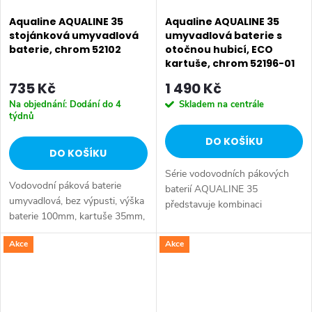
Aqualine AQUALINE 35
Aqualine AQUALINE 35
stojánková umyvadlová
umyvadlová baterie s
baterie, chrom 52102
otočnou hubicí, ECO
kartuše, chrom 52196-01
735 Kč
1 490 Kč
Na objednání: Dodání do 4
Skladem na centrále
týdnů
DO KOŠÍKU
DO KOŠÍKU
Série vodovodních pákových
Vodovodní páková baterie
baterií AQUALINE 35
umyvadlová, bez výpusti, výška
představuje kombinaci
baterie 100mm, kartuše 35mm,
tradičního jednoduchého
vč. přívodních flexibilních hadic.
designu a kvality provedení za
Akce
Akce
příznivou cenu. Série:
AQUALINE 35 • Šířka: 42 mm
•...