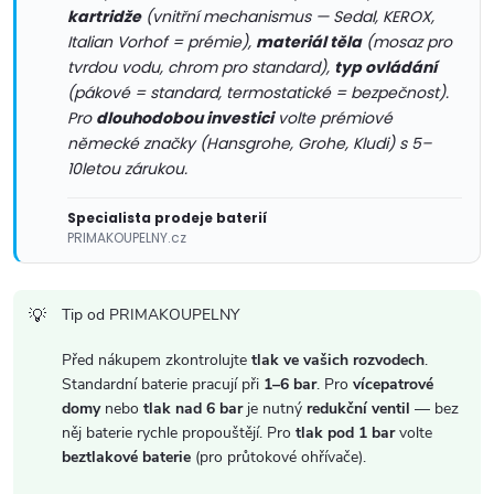
p
kartridže
(vnitřní mechanismus — Sedal, KEROX,
i
Italian Vorhof = prémie),
materiál těla
(mosaz pro
tvrdou vodu, chrom pro standard),
typ ovládání
s
(pákové = standard, termostatické = bezpečnost).
Pro
dlouhodobou investici
volte prémiové
u
německé značky (Hansgrohe, Grohe, Kludi) s 5–
10letou zárukou.
Specialista prodeje baterií
PRIMAKOUPELNY.cz
Tip od PRIMAKOUPELNY
Před nákupem zkontrolujte
tlak ve vašich rozvodech
.
Standardní baterie pracují při
1–6 bar
. Pro
vícepatrové
domy
nebo
tlak nad 6 bar
je nutný
redukční ventil
— bez
něj baterie rychle propouštějí. Pro
tlak pod 1 bar
volte
beztlakové baterie
(pro průtokové ohřívače).