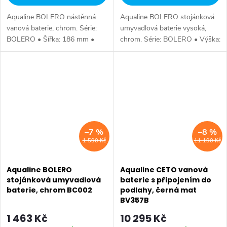
Aqualine BOLERO nástěnná
Aqualine BOLERO stojánková
vanová baterie, chrom. Série:
umyvadlová baterie vysoká,
BOLERO • Šířka: 186 mm •
chrom. Série: BOLERO • Výška:
Výška: 109 mm • Hloubka: 199
291 mm • Hloubka: 229 mm •
mm • Barva: Chrom • Materiál:
Barva: Chrom • Materiál: Mosaz
Mosaz • Tvar: Kruhové •
• Tvar: Kruhové • Instalace:...
Instalace:...
–7 %
–8 %
1 590 Kč
11 190 Kč
Aqualine BOLERO
Aqualine CETO vanová
stojánková umyvadlová
baterie s připojením do
baterie, chrom BC002
podlahy, černá mat
BV357B
1 463 Kč
10 295 Kč