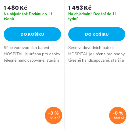
52034
1 480 Kč
1 453 Kč
Na objednání: Dodání do 11
Na objednání: Dodání do 11
týdnů
týdnů
DO KOŠÍKU
DO KOŠÍKU
Série vodovodních baterií
Série vodovodních baterií
HOSPITAL je určena pro osoby
HOSPITAL je určena pro osoby
tělesně handicapované, starší a
tělesně handicapované, starší a
s omezenou pohyblivostí, které
s omezenou pohyblivostí, které
potřebují speciálně upravené
potřebují speciálně upravené
vodovodní baterie. Série:...
vodovodní baterie. Série:...
–8 %
–8 %
1 549 Kč
1 559 Kč