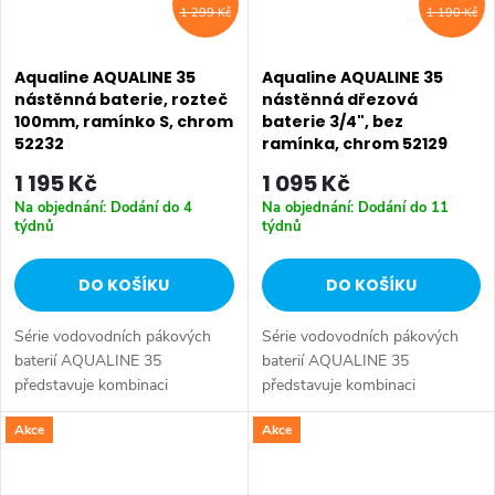
1 299 Kč
1 190 Kč
Aqualine AQUALINE 35
Aqualine AQUALINE 35
nástěnná baterie, rozteč
nástěnná dřezová
100mm, ramínko S, chrom
baterie 3/4", bez
52232
ramínka, chrom 52129
1 195 Kč
1 095 Kč
Na objednání: Dodání do 4
Na objednání: Dodání do 11
týdnů
týdnů
DO KOŠÍKU
DO KOŠÍKU
Série vodovodních pákových
Série vodovodních pákových
baterií AQUALINE 35
baterií AQUALINE 35
představuje kombinaci
představuje kombinaci
tradičního jednoduchého
tradičního jednoduchého
Akce
Akce
designu a kvality provedení za
designu a kvality provedení za
příznivou cenu. Série:
příznivou cenu. Série:
AQUALINE 35 • Hloubka: 232
AQUALINE 35 • Šířka: 150 mm