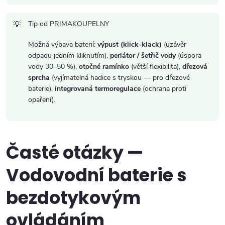
Tip od PRIMAKOUPELNY
Možná výbava baterií:
výpust (klick-klack)
(uzávěr
odpadu jedním kliknutím),
perlátor / šetřič vody
(úspora
vody 30–50 %),
otočné ramínko
(větší flexibilita),
dřezová
sprcha
(vyjímatelná hadice s tryskou — pro dřezové
baterie),
integrovaná termoregulace
(ochrana proti
opaření).
Časté otázky —
Vodovodní baterie s
bezdotykovým
ovládáním