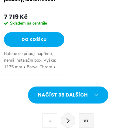
7 719 Kč
Skladem na centrále
DO KOŠÍKU
Baterie se připojí napřímo,
nemá instalační box. Výška:
1175 mm • Barva: Chrom •
Materiál: Mosaz • Tvar: Kruhové
• Instalace: Do podlahy •
Ovládání: Páka • Přepínač na
O
sprchu:...
NAČÍST 39 DALŠÍCH
v
l
S
1
81
t
á
r