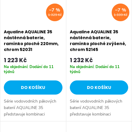
–7 %
–7 %
1 329 Kč
1 339 Kč
Aqualine AQUALINE 35
Aqualine AQUALINE 35
nástěnná baterie,
nástěnná baterie,
ramínko ploché 220mm,
ramínko ploché zvýšené,
chrom 52031
chrom 52145
1 223 Kč
1 232 Kč
Na objednání: Dodání do 11
Na objednání: Dodání do 11
týdnů
týdnů
DO KOŠÍKU
DO KOŠÍKU
Série vodovodních pákových
Série vodovodních pákových
baterií AQUALINE 35
baterií AQUALINE 35
představuje kombinaci
představuje kombinaci
tradičního jednoduchého
tradičního jednoduchého
designu a kvality provedení za
designu a kvality provedení za