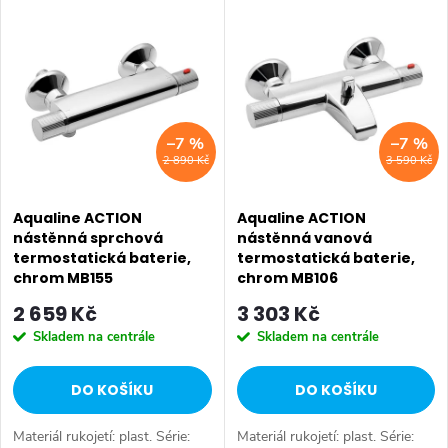
V
z
Nejdražší
ý
Nejprodávanější
e
p
Abecedně
n
i
–7 %
–7 %
í
2 890 Kč
3 590 Kč
s
p
p
Aqualine ACTION
Aqualine ACTION
r
nástěnná sprchová
nástěnná vanová
termostatická baterie,
termostatická baterie,
r
o
chrom MB155
chrom MB106
o
2 659 Kč
3 303 Kč
d
Skladem na centrále
Skladem na centrále
d
u
DO KOŠÍKU
DO KOŠÍKU
u
k
Materiál rukojetí: plast. Série:
Materiál rukojetí: plast. Série: