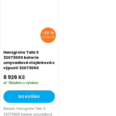
koupelnová baterie. Barva:
umyvadlová baterie. Instalace:...
Chrom....
–30 %
12 751 Kč
Hansgrohe Talis S
32073000 baterie
umyvadlová stojánková s
výpustí 32073000
8 926 Kč
Skladem u výrobce
DO KOŠÍKU
Baterie: Hansgrohe Talis S
32073000 baterie umyvadlová