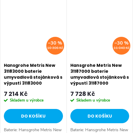
Typ baterie: Koupelnová baterie,
umyvadlová baterie....
umyvadlová baterie....
–30 %
–30 %
10 306 Kč
11 040 Kč
Hansgrohe Metris New
Hansgrohe Metris New
31183000 baterie
31187000 baterie
umyvadlová stojánková s
umyvadlová stojánková s
výpustí 31183000
výpustí 31187000
7 214 Kč
7 728 Kč
Skladem u výrobce
Skladem u výrobce
DO KOŠÍKU
DO KOŠÍKU
Baterie: Hansgrohe Metris New
Baterie: Hansgrohe Metris New