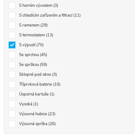
S horním vývodem
3
S chladícím zařízením a filtrací
11
S ramenem
29
S termostatem
13
S výpustí
70
Se sprchou
45
Se sprškou
59
Sklopné pod okno
3
Tříprvková baterie
10
Úsporná kartuše
1
Vysoká
1
Výsuvná hubice
23
Výsuvná sprška
26