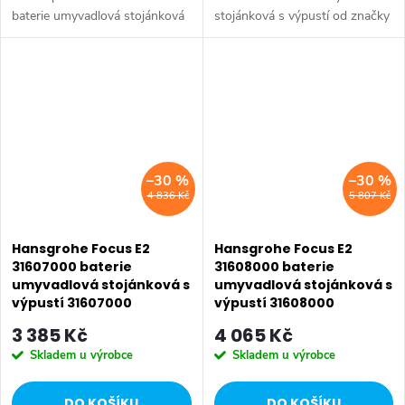
baterie umyvadlová stojánková
stojánková s výpustí od značky
s výpustí od značky Grohe.
Hansgrohe. Série: Focus E2.
Série: Eurosmart Cosmopolitan.
Typ baterie: Beztlaková baterie,
Typ baterie: Koupelnová
koupelnová baterie,...
baterie,...
–30 %
–30 %
4 836 Kč
5 807 Kč
Hansgrohe Focus E2
Hansgrohe Focus E2
31607000 baterie
31608000 baterie
umyvadlová stojánková s
umyvadlová stojánková s
výpustí 31607000
výpustí 31608000
3 385 Kč
4 065 Kč
Skladem u výrobce
Skladem u výrobce
DO KOŠÍKU
DO KOŠÍKU