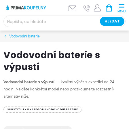
Přejít
NÁKUPNÍ
KOŠÍK
na
obsah
HLEDAT
Vodovodní baterie
Vodovodní baterie s
výpustí
Vodovodní baterie s výpustí
— kvalitní výběr s expedicí do 24
hodin. Najděte konkrétní model nebo prozkoumejte rozcestník
alternativ níže.
SUBSTITUTY V KATEGORII VODOVODNÍ BATERIE