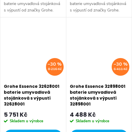
baterie umyvadlová stojánková
baterie umyvadlová stojánková
s výpustí od značky Grohe.
s výpustí od značky Grohe.
Série: Allure. Typ baterie:
Série: Atrio. Typ baterie:
Koupelnová baterie,
Koupelnová baterie,
umyvadlová baterie. Instalace:...
umyvadlová baterie. Instalace:
Stojánková....
–30 %
–30 %
8 216 Kč
6 411 Kč
Grohe Essence 32628001
Grohe Essence 32898001
baterie umyvadlová
baterie umyvadlová
stojánková s výpustí
stojánková s výpustí
32628001
32898001
5 751 Kč
4 488 Kč
Skladem u výrobce
Skladem u výrobce