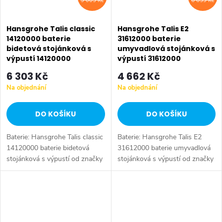
9 005 Kč
6 659 Kč
Hansgrohe Talis classic
Hansgrohe Talis E2
14120000 baterie
31612000 baterie
bidetová stojánková s
umyvadlová stojánková s
výpustí 14120000
výpustí 31612000
6 303 Kč
4 662 Kč
Na objednání
Na objednání
DO KOŠÍKU
DO KOŠÍKU
Baterie: Hansgrohe Talis classic
Baterie: Hansgrohe Talis E2
14120000 baterie bidetová
31612000 baterie umyvadlová
stojánková s výpustí od značky
stojánková s výpustí od značky
Hansgrohe. Série: Talis Classic.
Hansgrohe. Série: Talis E2. Typ
Typ baterie: Bidetová baterie,
baterie: Koupelnová baterie,
koupelnová baterie....
umyvadlová baterie....