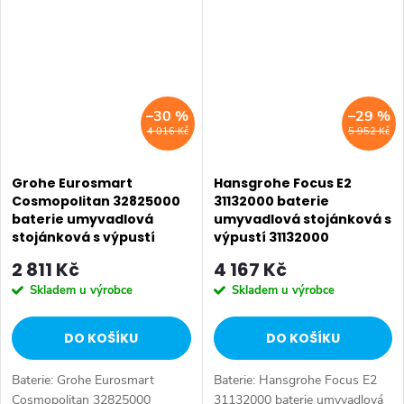
umyvadlová baterie. Barva:
baterie. Barva: Chrom.
Chrom....
Instalace:...
–30 %
–29 %
4 016 Kč
5 952 Kč
Grohe Eurosmart
Hansgrohe Focus E2
Cosmopolitan 32825000
31132000 baterie
baterie umyvadlová
umyvadlová stojánková s
stojánková s výpustí
výpustí 31132000
32825000
2 811 Kč
4 167 Kč
Skladem u výrobce
Skladem u výrobce
DO KOŠÍKU
DO KOŠÍKU
Baterie: Grohe Eurosmart
Baterie: Hansgrohe Focus E2
Cosmopolitan 32825000
31132000 baterie umyvadlová