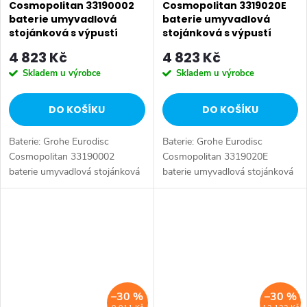
Cosmopolitan 33190002
Cosmopolitan 3319020E
baterie umyvadlová
baterie umyvadlová
stojánková s výpustí
stojánková s výpustí
33190002
3319020E
4 823 Kč
4 823 Kč
Skladem u výrobce
Skladem u výrobce
DO KOŠÍKU
DO KOŠÍKU
Baterie: Grohe Eurodisc
Baterie: Grohe Eurodisc
Cosmopolitan 33190002
Cosmopolitan 3319020E
baterie umyvadlová stojánková
baterie umyvadlová stojánková
s výpustí od značky Grohe.
s výpustí od značky Grohe.
Série: Eurodisc. Typ baterie:
Série: Eurodisc Cosmopolitan.
Koupelnová baterie,
Typ baterie: Koupelnová baterie,
umyvadlová baterie....
umyvadlová...
–30 %
–30 %