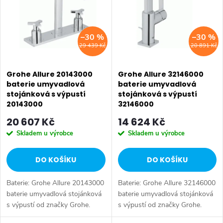
p
Abecedně
n
i
–30 %
–30 %
í
29 439 Kč
20 891 Kč
s
p
p
Grohe Allure 20143000
Grohe Allure 32146000
r
baterie umyvadlová
baterie umyvadlová
stojánková s výpustí
stojánková s výpustí
r
o
20143000
32146000
o
20 607 Kč
14 624 Kč
d
Skladem u výrobce
Skladem u výrobce
d
u
DO KOŠÍKU
DO KOŠÍKU
u
k
Baterie: Grohe Allure 20143000
Baterie: Grohe Allure 32146000
k
t
baterie umyvadlová stojánková
baterie umyvadlová stojánková
s výpustí od značky Grohe.
s výpustí od značky Grohe.
t
Série: Allure. Typ baterie:
Série: Allure. Typ baterie: