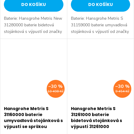
DO KOŠÍKU
DO KOŠÍKU
Baterie: Hansgrohe Metris New
Baterie: Hansgrohe Metris S
31280000 baterie bidetová
31159000 baterie umyvadlová
stojánková s výpustí od značky
stojánková s výpustí od značky
Hansgrohe. Série: Metris New.
Hansgrohe. Série: Metris S. Typ
Typ baterie: Bidetová baterie,
baterie: Koupelnová baterie,
koupelnová baterie. Barva:...
umyvadlová baterie. Barva:...
–30 %
–30 %
10 498 Kč
9 454 Kč
Hansgrohe Metris S
Hansgrohe Metris S
31160000 baterie
31261000 baterie
umyvadlová stojánková s
bidetová stojánková s
výpustí se sprškou
výpustí 31261000
31160000