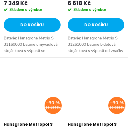
7 349 Kč
6 618 Kč
Skladem u výrobce
Skladem u výrobce
DO KOŠÍKU
DO KOŠÍKU
Baterie: Hansgrohe Metris S
Baterie: Hansgrohe Metris S
31160000 baterie umyvadlová
31261000 baterie bidetová
stojánková s výpustí se
stojánková s výpustí od značky
sprškou od značky Hansgrohe.
Hansgrohe. Série: Metris S. Typ
Série: Metris S. Typ baterie:
baterie: Bidetová baterie,
Bidetová baterie, bidetový set,...
koupelnová baterie. Barva:
Chrom....
–30 %
–30 %
13 134 Kč
10 088 Kč
Hansgrohe Metropol S
Hansgrohe Metropol S