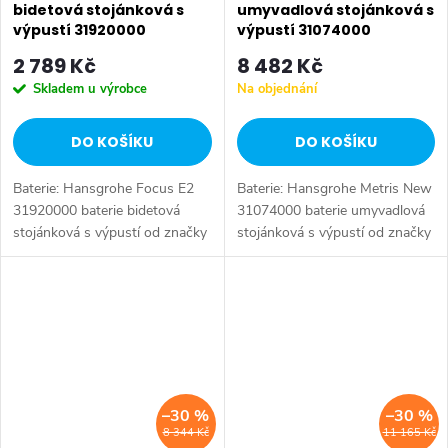
bidetová stojánková s
umyvadlová stojánková s
výpustí 31920000
výpustí 31074000
2 789 Kč
8 482 Kč
Skladem u výrobce
Na objednání
DO KOŠÍKU
DO KOŠÍKU
Baterie: Hansgrohe Focus E2
Baterie: Hansgrohe Metris New
31920000 baterie bidetová
31074000 baterie umyvadlová
stojánková s výpustí od značky
stojánková s výpustí od značky
Hansgrohe. Série: Focus E2.
Hansgrohe. Série: Metris New.
Typ baterie: Bidetová baterie,
Typ baterie: Koupelnová baterie,
koupelnová baterie. Barva:
umyvadlová baterie....
Chrom....
–30 %
–30 %
8 344 Kč
11 165 Kč