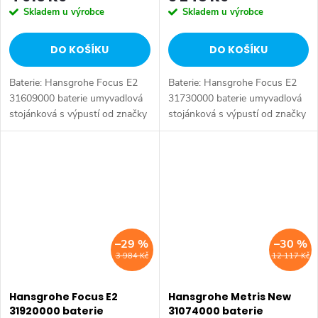
Skladem u výrobce
Skladem u výrobce
DO KOŠÍKU
DO KOŠÍKU
Baterie: Hansgrohe Focus E2
Baterie: Hansgrohe Focus E2
31609000 baterie umyvadlová
31730000 baterie umyvadlová
stojánková s výpustí od značky
stojánková s výpustí od značky
Hansgrohe. Série: Focus E2.
Hansgrohe. Série: Focus E2.
Typ baterie: Koupelnová baterie,
Typ baterie: Koupelnová baterie,
umyvadlová baterie. Barva:...
umyvadlová baterie. Barva:...
–29 %
–30 %
3 984 Kč
12 117 Kč
Hansgrohe Focus E2
Hansgrohe Metris New
31920000 baterie
31074000 baterie