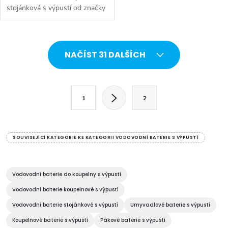
stojánková s výpustí od značky
Hansgrohe. Série: Talis S. Typ
baterie: Koupelnová baterie,
umyvadlová baterie. Barva:...
O
NAČÍST 31 DALŠÍCH
v
l
S
1
2
t
á
r
d
á
SOUVISEJÍCÍ KATEGORIE KE KATEGORII VODOVODNÍ BATERIE S VÝPUSTÍ
a
n
k
c
o
Vodovodní baterie do koupelny s výpustí
í
v
Vodovodní baterie koupelnové s výpustí
á
Vodovodní baterie stojánkové s výpustí
Umyvadlové baterie s výpustí
p
n
Koupelnové baterie s výpustí
Pákové baterie s výpustí