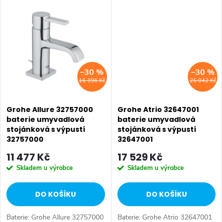
ů
Koupelnová baterie,
Koupelnová baterie,
ů
umyvadlová baterie. Instalace:...
umyvadlová baterie. Instalace:...
–30 %
–30 %
16 396 Kč
25 042 Kč
Grohe Allure 32757000
Grohe Atrio 32647001
baterie umyvadlová
baterie umyvadlová
stojánková s výpustí
stojánková s výpustí
32757000
32647001
11 477 Kč
17 529 Kč
Skladem u výrobce
Skladem u výrobce
DO KOŠÍKU
DO KOŠÍKU
Baterie: Grohe Allure 32757000
Baterie: Grohe Atrio 32647001