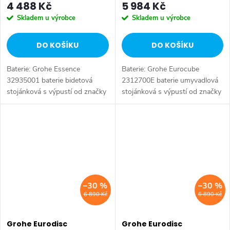
4 488 Kč
5 984 Kč
Skladem u výrobce
Skladem u výrobce
DO KOŠÍKU
DO KOŠÍKU
Baterie: Grohe Essence
Baterie: Grohe Eurocube
32935001 baterie bidetová
2312700E baterie umyvadlová
stojánková s výpustí od značky
stojánková s výpustí od značky
Grohe. Série: Essence. Typ
Grohe. Série: Eurocube. Typ
baterie: Bidetová baterie,
baterie: Umyvadlová baterie.
koupelnová baterie. Barva:
Barva: Chrom. Instalace:
Chrom....
Stojánková....
–30 %
–30 %
6 890 Kč
6 890 Kč
Grohe Eurodisc
Grohe Eurodisc