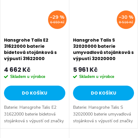
–29 %
–30 %
6 659 Kč
8 516 Kč
Hansgrohe Talis E2
Hansgrohe Talis S
31622000 baterie
32020000 baterie
bidetová stojánková s
umyvadlová stojánková s
výpustí 31622000
výpustí 32020000
4 662 Kč
5 961 Kč
Skladem u výrobce
Skladem u výrobce
DO KOŠÍKU
DO KOŠÍKU
Baterie: Hansgrohe Talis E2
Baterie: Hansgrohe Talis S
31622000 baterie bidetová
32020000 baterie umyvadlová
stojánková s výpustí od značky
stojánková s výpustí od značky
Hansgrohe. Série: Talis E2. Typ
Hansgrohe. Série: Talis S. Typ
baterie: Bidetová baterie,
baterie: Koupelnová baterie,