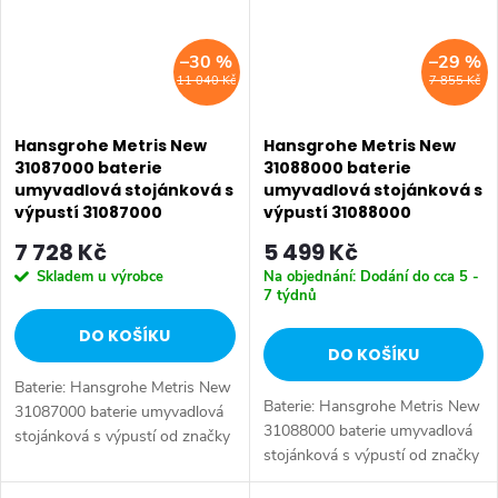
–30 %
–29 %
11 040 Kč
7 855 Kč
Hansgrohe Metris New
Hansgrohe Metris New
31087000 baterie
31088000 baterie
umyvadlová stojánková s
umyvadlová stojánková s
výpustí 31087000
výpustí 31088000
7 728 Kč
5 499 Kč
Skladem u výrobce
Na objednání: Dodání do cca 5 -
7 týdnů
DO KOŠÍKU
DO KOŠÍKU
Baterie: Hansgrohe Metris New
Baterie: Hansgrohe Metris New
31087000 baterie umyvadlová
31088000 baterie umyvadlová
stojánková s výpustí od značky
stojánková s výpustí od značky
Hansgrohe. Série: Metris New.
Hansgrohe. Série: Metris New.
Typ baterie: Koupelnová baterie,