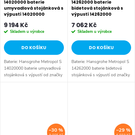
14020000 baterie
14262000 baterie
umyvadlová stojánková s
bidetová stojánková s
výpustí 14020000
výpustí 14262000
9 194 Kč
7 062 Kč
Skladem u výrobce
Skladem u výrobce
DO KOŠÍKU
DO KOŠÍKU
Baterie: Hansgrohe Metropol S
Baterie: Hansgrohe Metropol S
14020000 baterie umyvadlová
14262000 baterie bidetová
stojánková s výpustí od značky
stojánková s výpustí od značky
Hansgrohe. Série: Metropol S.
Hansgrohe. Série: Metropol S.
Typ baterie: Koupelnová baterie,
Typ baterie: Bidetová baterie,
umyvadlová baterie....
koupelnová baterie. Barva:...
–30 %
–29 %