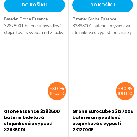
DO KOŠÍKU
DO KOŠÍKU
Baterie: Grohe Essence
Baterie: Grohe Essence
32628001 baterie umyvadlová
32898001 baterie umyvadlová
stojánková s výpustí od značky
stojánková s výpustí od značky
Grohe. Série: Essence. Typ
Grohe. Série: Essence. Typ
baterie: Koupelnová baterie,
baterie: Koupelnová baterie,
umyvadlová baterie. Instalace:...
umyvadlová baterie. Barva:
Chrom....
–30 %
–30 %
6 411 Kč
8 548 Kč
Grohe Essence 32935001
Grohe Eurocube 2312700E
baterie bidetová
baterie umyvadlová
stojánková s výpustí
stojánková s výpustí
32935001
2312700E