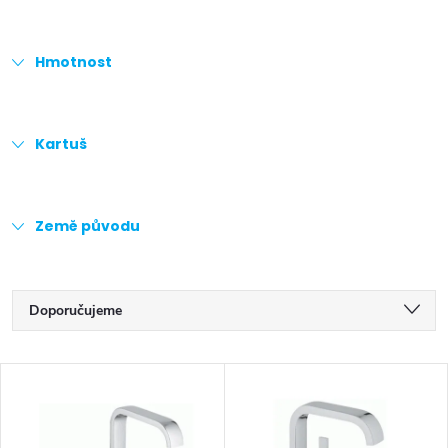
Hmotnost
Kartuš
Země původu
Ř
Doporučujeme
a
Nejlevnější
V
z
Nejdražší
ý
Nejprodávanější
e