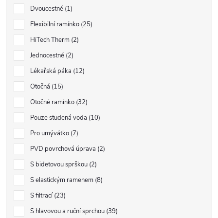
Dvoucestné
1
Flexibilní ramínko
25
HiTech Therm
2
Jednocestné
2
Lékařská páka
12
Otočná
15
Otočné ramínko
32
Pouze studená voda
10
Pro umývátko
7
PVD povrchová úprava
2
S bidetovou sprškou
2
S elastickým ramenem
8
S filtrací
23
S hlavovou a ruční sprchou
39