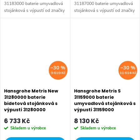
31183000 baterie umyvadlová
31187000 baterie umyvadlová
stojánková s výpustí od značky
stojánková s výpustí od značky
Hansgrohe. Série: Metris New.
Hansgrohe. Série: Metris New.
Typ baterie: Koupelnová baterie,
Typ baterie: Koupelnová baterie,
umyvadlová baterie....
umyvadlová baterie....
–30 %
–30 %
9 619 Kč
11 614 Kč
Hansgrohe Metris New
Hansgrohe Metris S
31280000 baterie
31159000 baterie
bidetová stojánková s
umyvadlová stojánková s
výpustí 31280000
výpustí 31159000
6 733 Kč
8 130 Kč
Skladem u výrobce
Skladem u výrobce