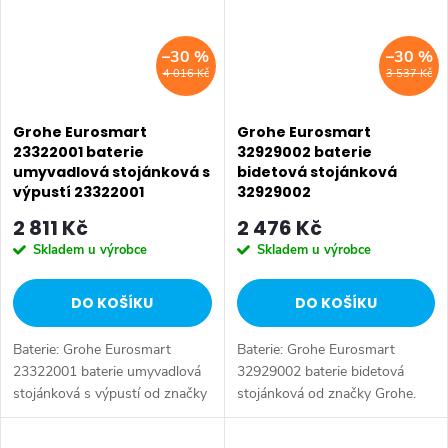
–30 %
–30 %
4 016 Kč
3 537 Kč
Grohe Eurosmart
Grohe Eurosmart
23322001 baterie
32929002 baterie
umyvadlová stojánková s
bidetová stojánková
výpustí 23322001
32929002
2 811 Kč
2 476 Kč
Skladem u výrobce
Skladem u výrobce
DO KOŠÍKU
DO KOŠÍKU
Baterie: Grohe Eurosmart
Baterie: Grohe Eurosmart
23322001 baterie umyvadlová
32929002 baterie bidetová
stojánková s výpustí od značky
stojánková od značky Grohe.
Grohe. Série: Eurosmart. Typ
Série: Eurosmart. Typ baterie:
baterie: Koupelnová baterie,
Bidetová baterie, koupelnová