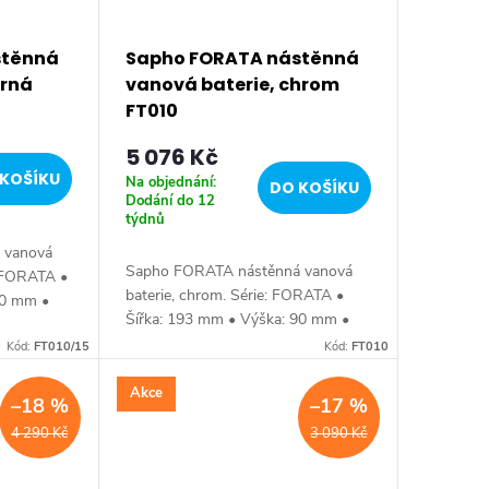
stěnná
Sapho FORATA nástěnná
erná
vanová baterie, chrom
FT010
5 076 Kč
KOŠÍKU
Na objednání:
DO KOŠÍKU
Dodání do 12
týdnů
 vanová
Sapho FORATA nástěnná vanová
: FORATA •
baterie, chrom. Série: FORATA •
90 mm •
Šířka: 193 mm • Výška: 90 mm •
: Černá
Hloubka: 166 mm • Barva: Chrom •
var:
Kód:
FT010/15
Kód:
FT010
Materiál: Mosaz • Tvar: Hranaté •
Instalace:...
Akce
–18 %
–17 %
4 290 Kč
3 090 Kč