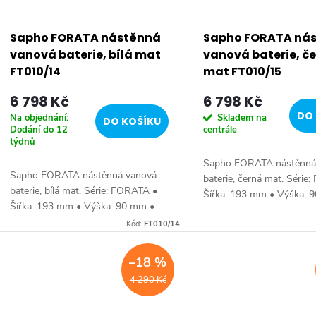
Sapho FORATA nástěnná
Sapho FORATA ná
vanová baterie, bílá mat
vanová baterie, č
FT010/14
mat FT010/15
6 798 Kč
6 798 Kč
DO 
Na objednání:
Skladem na
DO KOŠÍKU
Dodání do 12
centrále
týdnů
Sapho FORATA nástěnná
Sapho FORATA nástěnná vanová
baterie, černá mat. Série
baterie, bílá mat. Série: FORATA •
Šířka: 193 mm • Výška: 
Šířka: 193 mm • Výška: 90 mm •
Hloubka: 166 mm • Barva
Hloubka: 166 mm • Barva: Bílá mat
Kód:
FT010/14
mat • Materiál: Mosaz • T
• Materiál: Mosaz • Tvar: Hranaté •
Hranaté • Instalace:...
Instalace:...
–18 %
4 290 Kč