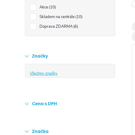
t
Akce
10
r
Skladem na centrále
10
Doprava ZDARMA
6
a
n
Značky
n
Všechny značky
í
i
p
Cena s DPH
a
n
Značka