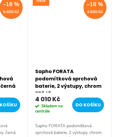
Akce
–18 %
–18 %
6 890 Kč
4 890 Kč
Sapho FORATA
chová
podomítková sprchová
, černá
baterie, 2 výstupy, chrom
FT042
4 010 Kč
KOŠÍKU
DO KOŠÍKU
Skladem na
centrále
ková
Sapho FORATA podomítková
py, černá
sprchová baterie, 2 výstupy, chrom.