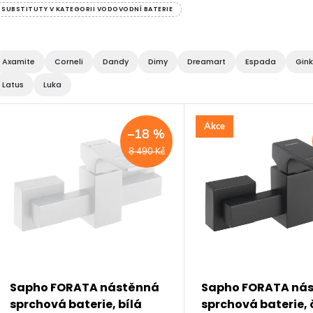
SUBSTITUTY V KATEGORII VODOVODNÍ BATERIE
Axamite
Corneli
Dandy
Dimy
Dreamart
Espada
Gin
Latus
Luka
V
Akce
–18 %
ý
8 490 Kč
p
s
p
Sapho FORATA nástěnná
Sapho FORATA ná
sprchová baterie, bílá
sprchová baterie,