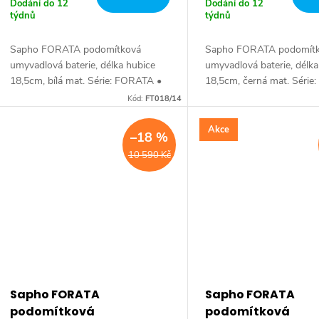
Dodání do 12
Dodání do 12
týdnů
týdnů
Sapho FORATA podomítková
Sapho FORATA podomít
umyvadlová baterie, délka hubice
umyvadlová baterie, délka
18,5cm, bílá mat. Série: FORATA •
18,5cm, černá mat. Séri
Šířka: 190 mm • Výška: 80 mm •
• Šířka: 190 mm • Výška
Kód:
FT018/14
Hloubka: 188 mm • Barva: Bílá mat
Hloubka: 188 mm • Barva
• Materiál: Mosaz •...
mat • Materiál: Mosaz...
Akce
–18 %
10 590 Kč
Sapho FORATA
Sapho FORATA
podomítková
podomítková