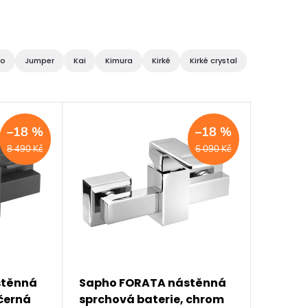
ko
Jumper
Kai
Kimura
Kirké
Kirké crystal
–18 %
–18 %
8 490 Kč
6 090 Kč
stěnná
Sapho FORATA nástěnná
 černá
sprchová baterie, chrom