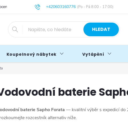
+420603160776
cení obchodu
Obchodní podmínky
Blog
info@primakoupelny.cz
HLEDAT
Koupelnový nábytek
Vytápění
ta
Vodovodní baterie Saph
odovodní baterie Sapho Forata
— kvalitní výběr s expedicí do
rozkoumejte rozcestník alternativ níže.