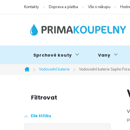
Přejít
Kontakty
Doprava a platba
Vše o nákupu
Hodno
na
obsah
Sprchové kouty
Vany
Vodovodní baterie
Vodovodní baterie Sapho Fora
Domů
P
o
V
Dle štítku
s
p