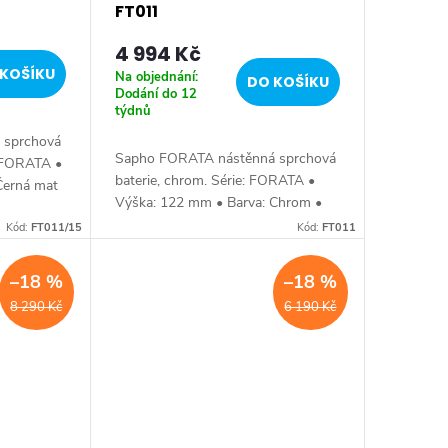
FT011
4 994 Kč
KOŠÍKU
Na objednání:
DO KOŠÍKU
Dodání do 12
týdnů
 sprchová
Sapho FORATA nástěnná sprchová
: FORATA •
baterie, chrom. Série: FORATA •
Černá mat
Výška: 122 mm • Barva: Chrom •
 Hranaté •
Materiál: Mosaz • Tvar: Hranaté •
 mm •
Kód:
FT011/15
Kód:
FT011
Instalace: Nástěnná 150 mm •
Ovládání: Páka •...
–18 %
–18 %
8 290 Kč
6 190 Kč