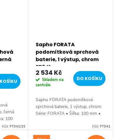
Sapho FORATA
chová
podomítková sprchová
černá
baterie, 1 výstup, chrom
FT041
2 534 Kč
DO KOŠÍKU
Skladem na
KOŠÍKU
centrále
Sapho FORATA podomítková
ková
sprchová baterie, 1 výstup, chrom.
p, černá
Série: FORATA • Šířka: 100 mm •
ka: 100
Výška: 155 mm • Barva: Chrom •
arva:
Kód:
FT041/15
Materiál: Mosaz • Tvar: Hranaté •
Kód:
FT041
az • Tvar:
Instalace:...