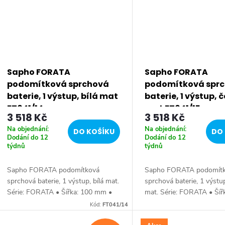
Sapho FORATA
Sapho FORATA
podomítková sprchová
podomítková spr
baterie, 1 výstup, bílá mat
baterie, 1 výstup, 
FT041/14
mat FT041/15
3 518 Kč
3 518 Kč
Na objednání:
Na objednání:
DO KOŠÍKU
DO 
Dodání do 12
Dodání do 12
týdnů
týdnů
Sapho FORATA podomítková
Sapho FORATA podomít
sprchová baterie, 1 výstup, bílá mat.
sprchová baterie, 1 výstu
Série: FORATA • Šířka: 100 mm •
mat. Série: FORATA • Šíř
Výška: 155 mm • Barva: Bílá mat •
mm • Výška: 155 mm • B
Kód:
FT041/14
Materiál: Mosaz • Tvar: Hranaté •
Černá mat • Materiál: Mos