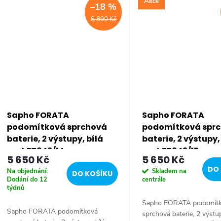
Instalace:...
Hranaté • Instalace:...
Akce
–18 %
6 890 Kč
Sapho FORATA
Sapho FORATA
podomítková sprchová
podomítková spr
baterie, 2 výstupy, bílá
baterie, 2 výstupy
mat FT042/14
mat FT042/15
5 650 Kč
5 650 Kč
DO 
Na objednání:
Skladem na
DO KOŠÍKU
Dodání do 12
centrále
týdnů
Sapho FORATA podomít
Sapho FORATA podomítková
sprchová baterie, 2 výstu