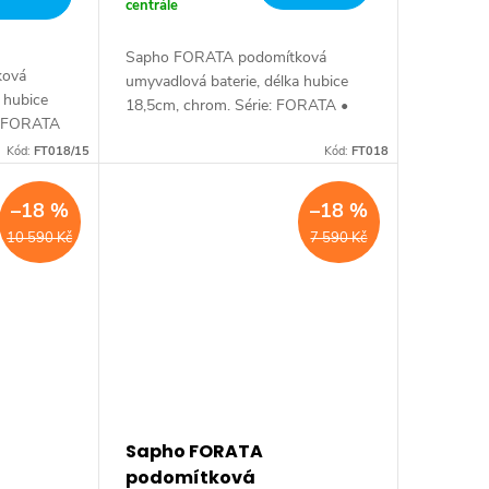
centrále
Sapho FORATA podomítková
ková
umyvadlová baterie, délka hubice
 hubice
18,5cm, chrom. Série: FORATA •
e: FORATA
Šířka: 190 mm • Výška: 80 mm •
: 80 mm •
Kód:
FT018/15
Hloubka: 188 mm • Barva: Chrom •
Kód:
FT018
: Černá
Materiál: Mosaz • Tvar:...
–18 %
–18 %
10 590 Kč
7 590 Kč
Sapho FORATA
podomítková