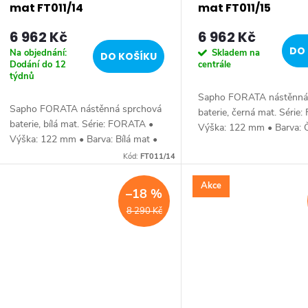
r
mat FT011/14
mat FT011/15
6 962 Kč
6 962 Kč
o
DO 
Na objednání:
Skladem na
DO KOŠÍKU
Dodání do 12
centrále
d
týdnů
Sapho FORATA nástěnná
u
Sapho FORATA nástěnná sprchová
baterie, černá mat. Série
baterie, bílá mat. Série: FORATA •
Výška: 122 mm • Barva: 
Výška: 122 mm • Barva: Bílá mat •
k
• Materiál: Mosaz • Tvar:
Materiál: Mosaz • Tvar: Hranaté •
Kód:
FT011/14
Instalace: Nástěnná 150
Instalace: Nástěnná 150 mm •
Ovládání:...
t
Ovládání: Páka...
Akce
–18 %
ů
8 290 Kč