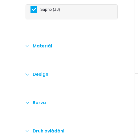
e
Sapho
33
l
Materiál
Design
Barva
Druh ovládání