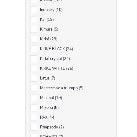
ICONIC
39
Industry
10
Kai
19
Kimura
5
Kirké
29
KIRKÉ BLACK
24
Kirké crystal
24
KIRKÉ WHITE
26
Latus
7
Mastermax a triumph
5
Minimal
19
Mixona
8
PAX
44
Rhapsody
2