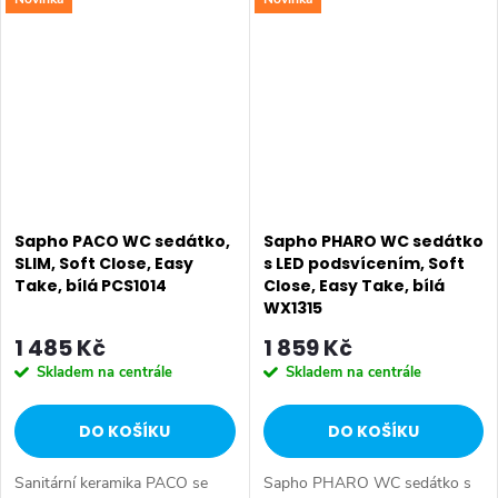
provedení Rimless. Série: PACO
provedení Rimless. Série: PACO
• Barva: Bílá • Materiál:
• Barva: Bílá • Materiál:
Duroplast • Tvar:...
Duroplast • Tvar:...
Sapho PACO WC sedátko,
Sapho PHARO WC sedátko
SLIM, Soft Close, Easy
s LED podsvícením, Soft
Take, bílá PCS1014
Close, Easy Take, bílá
WX1315
1 485 Kč
1 859 Kč
Skladem na centrále
Skladem na centrále
DO KOŠÍKU
DO KOŠÍKU
Sanitární keramika PACO se
Sapho PHARO WC sedátko s