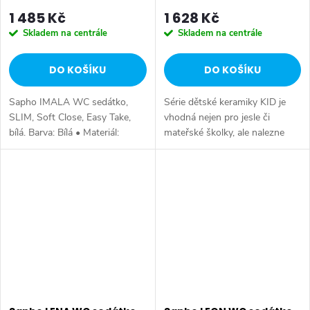
1 485 Kč
1 628 Kč
Skladem na centrále
Skladem na centrále
DO KOŠÍKU
DO KOŠÍKU
Sapho IMALA WC sedátko,
Série dětské keramiky KID je
SLIM, Soft Close, Easy Take,
vhodná nejen pro jesle či
bílá. Barva: Bílá • Materiál:
mateřské školky, ale nalezne
Duroplast • Tvar: Pro konkrétní
své místo i ve standardní
WC • Ostatní: Soft Close
koupelně a všude tam, kde je
(pomalé sklápění), Easy Take...
běžná keramika pro děti příliš
velká....