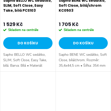
Sapho BELLO WC sedátko,
Sapho BENE WC sedátko,
SLIM, Soft Close, Easy
Soft Close, bílá/chrom
Take, bílá PCS103
KC0503
1 529 Kč
1 705 Kč
Skladem na centrále
Skladem na centrále
DO KOŠÍKU
DO KOŠÍKU
Sapho BELLO WC sedátko,
Sapho BENE WC sedátko, Soft
SLIM, Soft Close, Easy Take,
Close, bílá/chrom. Rozměr:
bílá. Barva: Bílá • Materiál:
35,4x44,5 cm • Šířka: 354 mm
Duroplast • Tvar: Pro konkrétní
• Hloubka: 445 mm • Barva:
WC • Ostatní: Soft Close
Bílá • Materiál: Duroplast • Tvar:
(pomalé sklápění), Easy Take...
Pro konkrétní WC • Ostatní:...