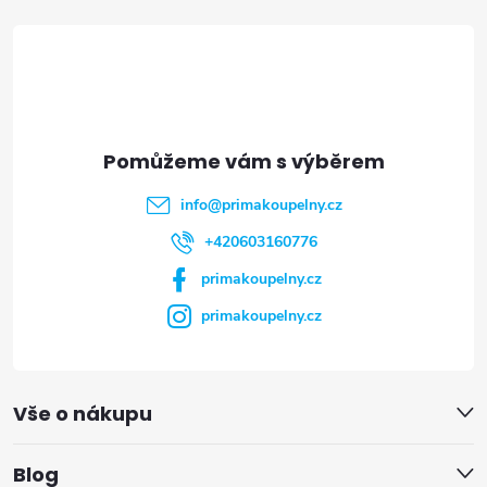
á
p
a
t
info
@
primakoupelny.cz
í
+420603160776
primakoupelny.cz
primakoupelny.cz
Vše o nákupu
Blog