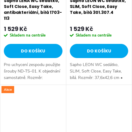
Sapho LENA WC sedátko,
Sapho LEON WC sedátko,
Soft Close, Easy Take,
SLIM, Soft Close, Easy
antibakteriální, bílá 1703-
Take, bílá 301.307.4
113
1 529 Kč
1 529 Kč
Skladem na centrále
Skladem na centrále
DO KOŠÍKU
DO KOŠÍKU
Pro uchycení zespodu použijte
Sapho LEON WC sedátko,
šrouby ND-TS-01. K objednání
SLIM, Soft Close, Easy Take,
samostatně. Rozměr:
bílá. Rozměr: 37,6x42,6 cm •
36,4x45±2 cm • Šířka: 364 mm
Šířka: 376 mm • Hloubka: 426
Akce
• Hloubka: 450 mm • Barva:
mm • Barva: Bílá • Materiál:
Bílá • Materiál: Duroplast • Tvar:
Duroplast • Tvar: Pro konkrétní
D-tvar...
WC •...