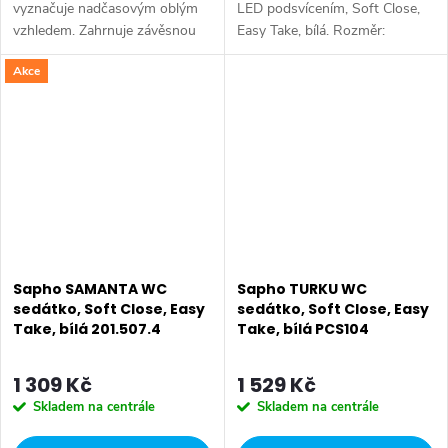
vyznačuje nadčasovým oblým
LED podsvícením, Soft Close,
vzhledem. Zahrnuje závěsnou
Easy Take, bílá. Rozměr:
WC mísu a kombi WC v
37,6x44,5 cm • Šířka: 376 mm
Akce
provedení Rimless. Série: PACO
• Hloubka: 445 mm • Barva:
• Barva: Bílá • Materiál:
Bílá • Materiál: Duroplast • Tvar:
Duroplast • Tvar:...
Oblé •...
Sapho SAMANTA WC
Sapho TURKU WC
sedátko, Soft Close, Easy
sedátko, Soft Close, Easy
Take, bílá 201.507.4
Take, bílá PCS104
1 309 Kč
1 529 Kč
Skladem na centrále
Skladem na centrále