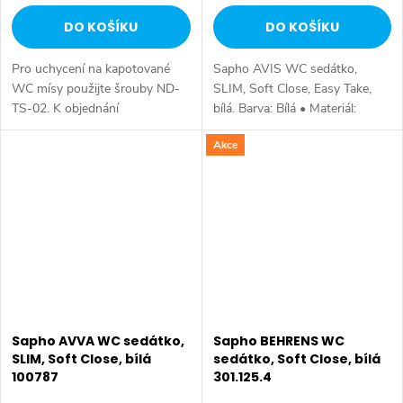
DO KOŠÍKU
DO KOŠÍKU
Pro uchycení na kapotované
Sapho AVIS WC sedátko,
WC mísy použijte šrouby ND-
SLIM, Soft Close, Easy Take,
TS-02. K objednání
bílá. Barva: Bílá • Materiál:
samostatně. Rozměr: 37,6x45,6
Duroplast • Tvar: Pro konkrétní
Akce
cm • Šířka: 376 mm • Hloubka:
WC • Ostatní: Soft Close
456 mm • Barva: Bílá • Materiál:
(pomalé sklápění), Easy Take...
Duroplast •...
Sapho AVVA WC sedátko,
Sapho BEHRENS WC
SLIM, Soft Close, bílá
sedátko, Soft Close, bílá
100787
301.125.4