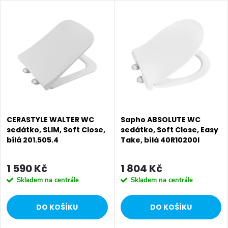
V
z
Nejdražší
ý
Nejprodávanější
e
p
Abecedně
n
i
í
s
p
p
CERASTYLE WALTER WC
Sapho ABSOLUTE WC
r
sedátko, SLIM, Soft Close,
sedátko, Soft Close, Easy
bílá 201.505.4
Take, bílá 40R10200I
r
o
o
1 590 Kč
1 804 Kč
d
Skladem na centrále
Skladem na centrále
d
u
DO KOŠÍKU
DO KOŠÍKU
u
k