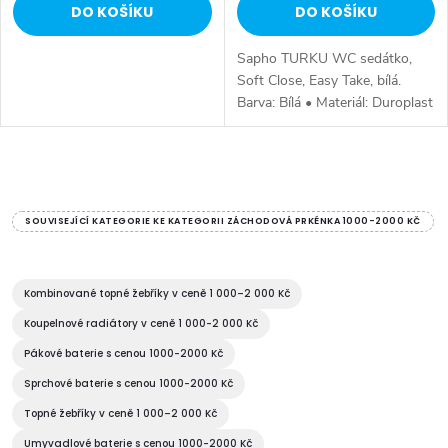
DO KOŠÍKU
DO KOŠÍKU
Sapho TURKU WC sedátko,
Soft Close, Easy Take, bílá.
Barva: Bílá • Materiál: Duroplast
• Tvar: Pro konkrétní WC •
Ostatní: Soft Close (pomalé
sklápění), Easy Take
O
(odnímatelné...
v
SOUVISEJÍCÍ KATEGORIE KE KATEGORII ZÁCHODOVÁ PRKÉNKA 1000-2000 KČ
l
á
Kombinované topné žebříky v ceně 1 000–2 000 Kč
Koupelnové radiátory v ceně 1 000-2 000 Kč
d
Pákové baterie s cenou 1000-2000 Kč
a
Sprchové baterie s cenou 1000-2000 Kč
c
Topné žebříky v ceně 1 000–2 000 Kč
Umyvadlové baterie s cenou 1000-2000 Kč