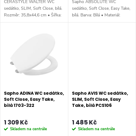
CERASTYLE WALTER WC
Sapho ABSOLUTE WC
k
t
sedátko, SLIM, Soft Close, bílá.
sedátko, Soft Close, Easy Take,
Rozměr: 35,8x44,6 cm • Šířka:
bílá. Barva: Bílá • Materiál:
t
358 mm • Hloubka: 446 mm •
Duroplast • Tvar: Pro konkrétní
ů
Barva: Bílá • Materiál: Duroplast
WC • Ostatní: Soft Close
ů
• Tvar: Pro konkrétní WC •...
(pomalé sklápění), Easy Take...
Sapho ADINA WC sedátko,
Sapho AVIS WC sedátko,
Soft Close, Easy Take,
SLIM, Soft Close, Easy
bílá 1703-322
Take, bílá PCS106
1 309 Kč
1 485 Kč
Skladem na centrále
Skladem na centrále