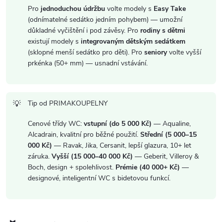
u
Pro
jednoduchou údržbu
volte modely s
Easy Take
(odnímatelné sedátko jedním pohybem) — umožní
důkladné vyčištění i pod závěsy. Pro
rodiny s dětmi
existují modely s
integrovaným dětským sedátkem
(sklopné menší sedátko pro děti). Pro
seniory
volte vyšší
prkénka (50+ mm) — usnadní vstávání.
Tip od PRIMAKOUPELNY
Cenové třídy WC:
vstupní (do 5 000 Kč)
— Aqualine,
Alcadrain, kvalitní pro běžné použití.
Střední (5 000–15
000 Kč)
— Ravak, Jika, Cersanit, lepší glazura, 10+ let
záruka.
Vyšší (15 000–40 000 Kč)
— Geberit, Villeroy &
Boch, design + spolehlivost.
Prémie (40 000+ Kč)
—
designové, inteligentní WC s bidetovou funkcí.