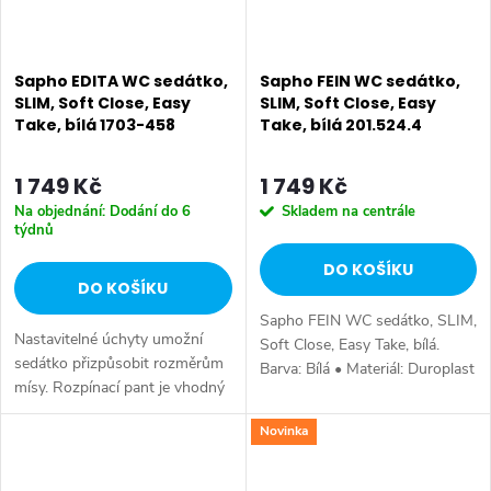
Sapho EDITA WC sedátko,
Sapho FEIN WC sedátko,
SLIM, Soft Close, Easy
SLIM, Soft Close, Easy
Take, bílá 1703-458
Take, bílá 201.524.4
1 749 Kč
1 749 Kč
Na objednání: Dodání do 6
Skladem na centrále
týdnů
DO KOŠÍKU
DO KOŠÍKU
Sapho FEIN WC sedátko, SLIM,
Nastavitelné úchyty umožní
Soft Close, Easy Take, bílá.
sedátko přizpůsobit rozměrům
Barva: Bílá • Materiál: Duroplast
mísy. Rozpínací pant je vhodný
• Tvar: Pro konkrétní WC •
pro běžný otvor ve WC míse o
Ostatní: Soft Close (pomalé
Novinka
Ø 14 mm Pro uchycení
sklápění), Easy Take...
zespodu použijte šrouby ND-
TS-01....