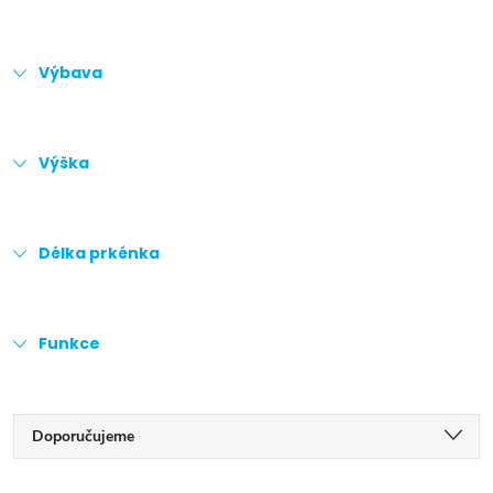
Výbava
Výška
Délka prkénka
Funkce
Ř
Doporučujeme
a
Nejlevnější