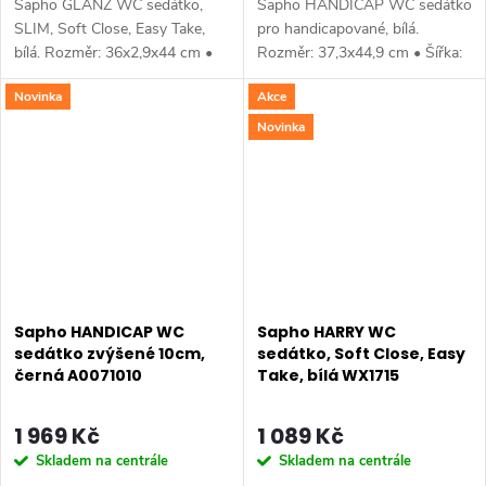
Sapho GLANZ WC sedátko,
Sapho HANDICAP WC sedátko
SLIM, Soft Close, Easy Take,
pro handicapované, bílá.
bílá. Rozměr: 36x2,9x44 cm •
Rozměr: 37,3x44,9 cm • Šířka:
Šířka: 360 mm • Výška: 29 mm
373 mm • Hloubka: 449 mm •
Novinka
Akce
• Hloubka: 440 mm • Barva:
Barva: Bílá • Materiál: Duroplast
Bílá • Materiál: Duroplast • Tvar:
• Tvar: Pro konkrétní WC •
Novinka
Pro...
Záruka:...
Sapho HANDICAP WC
Sapho HARRY WC
sedátko zvýšené 10cm,
sedátko, Soft Close, Easy
černá A0071010
Take, bílá WX1715
1 969 Kč
1 089 Kč
Skladem na centrále
Skladem na centrále