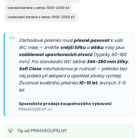
í
Vanové baterie s cenou 1000-2000 Kč
p
Vodovodní baterie s cenou 1000-2000 Kč
r
v
Záchodové prkénko musí
přesně pasovat
k vaší
WC míse — změřte
vnější šířku
a
délku
mísy plus
k
vzdálenost upevňovacích otvorů
(typicky 90–180
mm). Pro standardní WC běžné
344–380 mm šířky
.
y
Soft Close
mechanismus je nutnost — prkénko bez
v
něj práská při sklopení a opotřebí závěsy rychleji.
Životnost kvalitního prkénka
10–15 let
, levných 3–5
ý
let.
p
Specialista prodeje koupelnového vybavení
PRIMAKOUPELNY.cz
i
s
Tip od PRIMAKOUPELNY