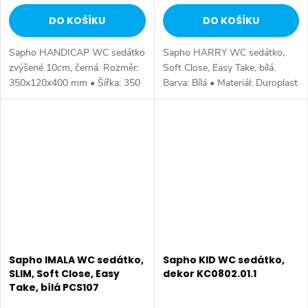
DO KOŠÍKU
DO KOŠÍKU
Sapho HANDICAP WC sedátko
Sapho HARRY WC sedátko,
zvýšené 10cm, černá. Rozměr:
Soft Close, Easy Take, bílá.
350x120x400 mm • Šířka: 350
Barva: Bílá • Materiál: Duroplast
mm • Výška: 120 mm •
• Tvar: D-tvar • Ostatní: Soft
Hloubka: 400 mm • Nosnost:
Close (pomalé sklápění), Easy
150.0000 kg • Barva: Černá •
Take (odnímatelné sedátko) •...
Materiál: Plast •...
Sapho IMALA WC sedátko,
Sapho KID WC sedátko,
SLIM, Soft Close, Easy
dekor KC0802.01.1
Take, bílá PCS107