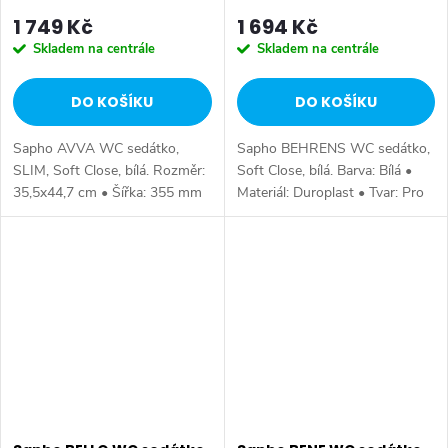
1 749 Kč
1 694 Kč
Skladem na centrále
Skladem na centrále
DO KOŠÍKU
DO KOŠÍKU
Sapho AVVA WC sedátko,
Sapho BEHRENS WC sedátko,
SLIM, Soft Close, bílá. Rozměr:
Soft Close, bílá. Barva: Bílá •
35,5x44,7 cm • Šířka: 355 mm
Materiál: Duroplast • Tvar: Pro
• Hloubka: 447 mm • Barva:
konkrétní WC • Ostatní: Soft
Bílá • Materiál: Duroplast • Tvar:
Close (pomalé sklápění), Easy
Pro konkrétní WC • Ostatní:...
Take (odnímatelné sedátko) •...