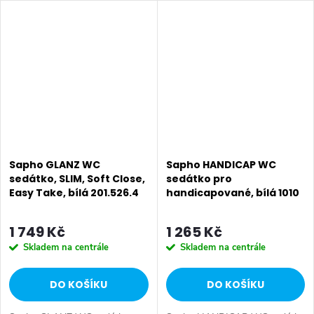
mm • Barva: Bílá • Materiál:
Duroplast • Tvar: D-tvar •
Ostatní:...
Sapho GLANZ WC
Sapho HANDICAP WC
sedátko, SLIM, Soft Close,
sedátko pro
Easy Take, bílá 201.526.4
handicapované, bílá 1010
1 749 Kč
1 265 Kč
Skladem na centrále
Skladem na centrále
DO KOŠÍKU
DO KOŠÍKU