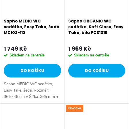
Sapho MEDIC WC
Sapho ORGANIC WC
sedátko, Easy Take, šedá
sedátko, Soft Close, Easy
MC102-113
Take, bílá PCS1015
1 749 Kč
1 969 Kč
Skladem na centrále
Skladem na centrále
DO KOŠÍKU
DO KOŠÍKU
Sapho MEDIC WC sedátko,
Easy Take, šedá. Rozměr:
36,5x46 cm • Šířka: 365 mm •
Hloubka: 460 mm • Barva:
Novinka
Šedá • Materiál: Duroplast •
Tvar: Pro konkrétní WC •
Ostatní: Easy Take...