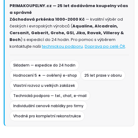
PRIMAKOUPELNY.cz — 25 let dodáváme koupelny včas
a správně
Záchodová prkénka 1000-2000 Kč
— kvalitní výběr od
českých i evropských výrobců (
Aqualine, Alcadrain,
Cersanit, Geberit, Grohe, GSI, Jika, Ravak, Villeroy &
Boch
) s expedicí do 24 hodin. Pro pomoc s výběrem
kontaktujte naši
technickou podporu
.
Doprava po celé ČR
.
Skladem — expedice do 24 hodin
Hodnocení 5 ★ — ověřený e-shop
25 let praxe v oboru
Vlastní rozvoz u velkých zakázek
Technická podpora — tel., chat, e-mail
Individuální cenové nabídky pro firmy
Vhodné pro kompletní rekonstrukce