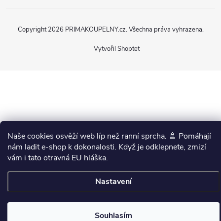
Copyright 2026
PRIMAKOUPELNY.cz
. Všechna práva vyhrazena.
Vytvořil Shoptet
Naše cookies osvěží web líp než ranní sprcha. 🚿 Pomáhají
nám ladit e-shop k dokonalosti. Když je odklepnete, zmizí
vám i tato otravná EU hláška.
Nastavení
Souhlasím