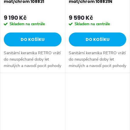
mat/chrom 108831
mat/chrom 108831N
9 190 Kč
9 590 Kč
Skladem na centrále
Skladem na centrále
DO KOŠÍKU
DO KOŠÍKU
Sanitární keramika RETRO vrátí
Sanitární keramika RETRO vrátí
do neuspěchané doby let
do neuspěchané doby let
minulých a navodí pocit pohody
minulých a navodí pocit pohody
na starší chalupě, či
na starší chalupě, či
vznešeného života ze
vznešeného života ze
zámeckého prostředí. Ať tak či
zámeckého prostředí. Ať tak či
onak, je potřeba...
onak, je potřeba...