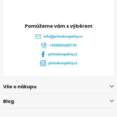
p
a
t
info
@
primakoupelny.cz
í
+420603160776
primakoupelny.cz
primakoupelny.cz
Vše o nákupu
Blog