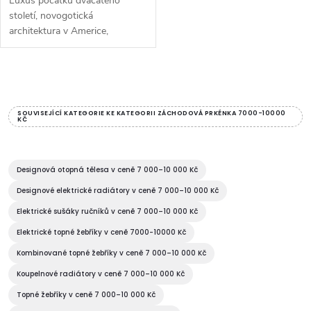
Luxus počátku dvacátého
století, novogotická
architektura v Americe,
vznešené a elegantní linie: to je
pouze pár z mnoha asociací,
které název WALDORF
O
vyvolává. Kerasan znovu...
v
SOUVISEJÍCÍ KATEGORIE KE KATEGORII ZÁCHODOVÁ PRKÉNKA 7000-10000
KČ
l
á
Designová otopná tělesa v ceně 7 000–10 000 Kč
d
Designové elektrické radiátory v ceně 7 000–10 000 Kč
Elektrické sušáky ručníků v ceně 7 000–10 000 Kč
a
Elektrické topné žebříky v ceně 7000-10000 Kč
c
Kombinované topné žebříky v ceně 7 000–10 000 Kč
í
Koupelnové radiátory v ceně 7 000–10 000 Kč
Topné žebříky v ceně 7 000–10 000 Kč