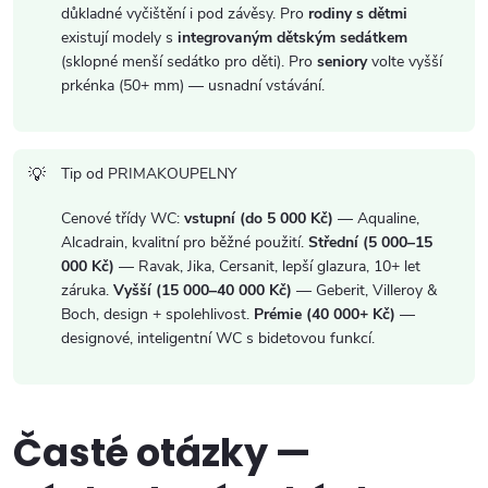
důkladné vyčištění i pod závěsy. Pro
rodiny s dětmi
existují modely s
integrovaným dětským sedátkem
(sklopné menší sedátko pro děti). Pro
seniory
volte vyšší
prkénka (50+ mm) — usnadní vstávání.
Tip od PRIMAKOUPELNY
Cenové třídy WC:
vstupní (do 5 000 Kč)
— Aqualine,
Alcadrain, kvalitní pro běžné použití.
Střední (5 000–15
000 Kč)
— Ravak, Jika, Cersanit, lepší glazura, 10+ let
záruka.
Vyšší (15 000–40 000 Kč)
— Geberit, Villeroy &
Boch, design + spolehlivost.
Prémie (40 000+ Kč)
—
designové, inteligentní WC s bidetovou funkcí.
Časté otázky —