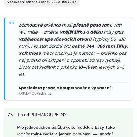
p
Vodovodní baterie s cenou 7000-10000 Kč
r
v
Záchodové prkénko musí
přesně pasovat
k vaší
WC míse — změřte
vnější šířku
a
délku
mísy plus
k
vzdálenost upevňovacích otvorů
(typicky 90–180
y
mm). Pro standardní WC běžné
344–380 mm šířky
.
Soft Close
mechanismus je nutnost — prkénko bez
v
něj práská při sklopení a opotřebí závěsy rychleji.
Životnost kvalitního prkénka
10–15 let
, levných 3–5
ý
let.
p
Specialista prodeje koupelnového vybavení
PRIMAKOUPELNY.cz
i
s
Tip od PRIMAKOUPELNY
u
Pro
jednoduchou údržbu
volte modely s
Easy Take
(odnímatelné sedátko jedním pohybem) — umožní