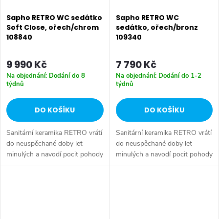
Sapho RETRO WC sedátko
Sapho RETRO WC
Soft Close, ořech/chrom
sedátko, ořech/bronz
108840
109340
9 990 Kč
7 790 Kč
Na objednání: Dodání do 8
Na objednání: Dodání do 1-2
týdnů
týdnů
DO KOŠÍKU
DO KOŠÍKU
Sanitární keramika RETRO vrátí
Sanitární keramika RETRO vrátí
do neuspěchané doby let
do neuspěchané doby let
minulých a navodí pocit pohody
minulých a navodí pocit pohody
na starší chalupě, či
na starší chalupě, či
vznešeného života ze
vznešeného života ze
zámeckého prostředí. Ať tak či
zámeckého prostředí. Ať tak či
onak, je potřeba...
onak, je potřeba...