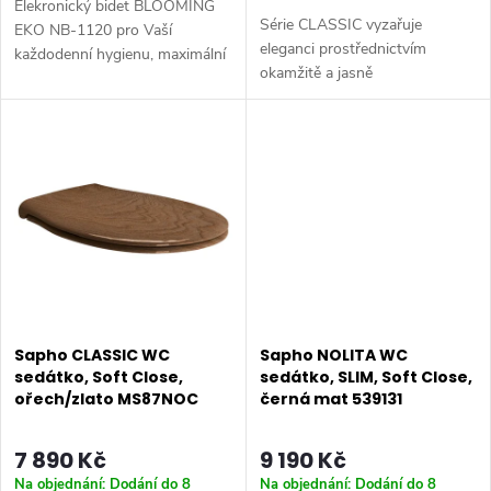
Elekronický bidet BLOOMING
k
Série CLASSIC vyzařuje
t
EKO NB-1120 pro Vaší
eleganci prostřednictvím
každodenní hygienu, maximální
t
okamžitě a jasně
pohodlí, zdraví a životní styl.
ů
rozpoznatelných stylistických
Barva: Bílá • Materiál:
ů
rysů této produktové řady:
Polypropylen • Tvar: D-tvar •
klasický tvar umyvadel, toalet a
Ostatní: Soft...
bidetů. Výrobky mají...
Sapho CLASSIC WC
Sapho NOLITA WC
sedátko, Soft Close,
sedátko, SLIM, Soft Close,
ořech/zlato MS87NOC
černá mat 539131
7 890 Kč
9 190 Kč
Na objednání: Dodání do 8
Na objednání: Dodání do 8