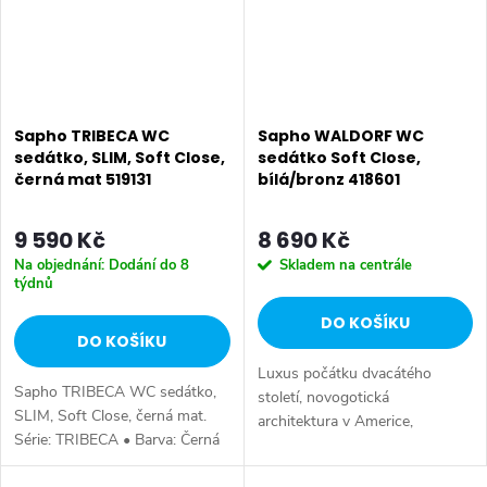
Sapho TRIBECA WC
Sapho WALDORF WC
sedátko, SLIM, Soft Close,
sedátko Soft Close,
černá mat 519131
bílá/bronz 418601
9 590 Kč
8 690 Kč
Na objednání: Dodání do 8
Skladem na centrále
týdnů
DO KOŠÍKU
DO KOŠÍKU
Luxus počátku dvacátého
Sapho TRIBECA WC sedátko,
století, novogotická
SLIM, Soft Close, černá mat.
architektura v Americe,
Série: TRIBECA • Barva: Černá
vznešené a elegantní linie: to je
• Materiál: Duroplast • Tvar: Pro
pouze pár z mnoha asociací,