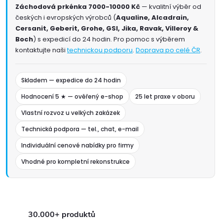
Záchodová prkénka 7000-10000 Kč
— kvalitní výběr od
českých i evropských výrobců (
Aqualine, Alcadrain,
Cersanit, Geberit, Grohe, GSI, Jika, Ravak, Villeroy &
Boch
) s expedicí do 24 hodin. Pro pomoc s výběrem
kontaktujte naši
technickou podporu
.
Doprava po celé ČR
.
Skladem — expedice do 24 hodin
Hodnocení 5 ★ — ověřený e-shop
25 let praxe v oboru
Vlastní rozvoz u velkých zakázek
Technická podpora — tel., chat, e-mail
Individuální cenové nabídky pro firmy
Vhodné pro kompletní rekonstrukce
30.000+ produktů