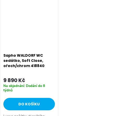
konkrétní WC • Ostatní: Soft
které název WALDORF
Close (pomalé sklápění), SLIM...
vyvolává. Kerasan znovu...
Sapho WALDORF WC
sedátko, Soft Close,
ořech/chrom 418840
9 890 Kč
Na objednání: Dodání do 8
týdnů
DO KOŠÍKU