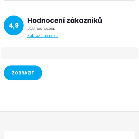
Hodnocení zákazníků
4,9
318 hodnocení
Zobrazit recenze
ZOBRAZIT
VÍCE
Z
á