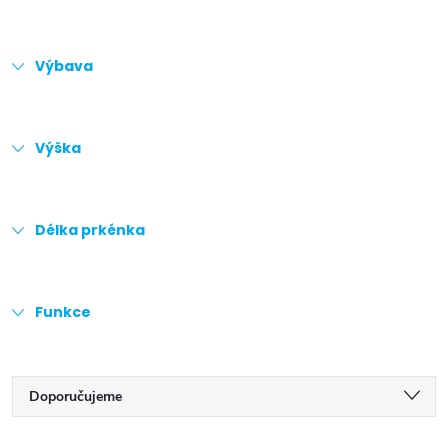
Výbava
Výška
Délka prkénka
Funkce
Ř
Doporučujeme
a
Nejlevnější