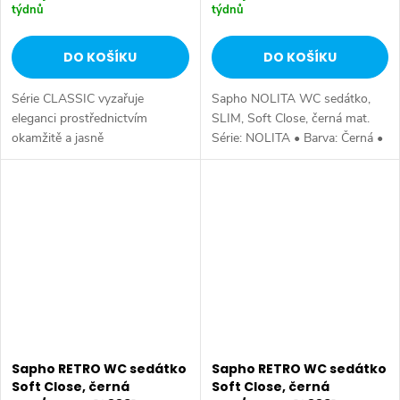
týdnů
týdnů
DO KOŠÍKU
DO KOŠÍKU
Série CLASSIC vyzařuje
Sapho NOLITA WC sedátko,
eleganci prostřednictvím
SLIM, Soft Close, černá mat.
okamžitě a jasně
Série: NOLITA • Barva: Černá •
rozpoznatelných stylistických
Materiál: Duroplast • Tvar: Pro
rysů této produktové řady:
konkrétní WC • Ostatní: Soft
klasický tvar umyvadel, toalet a
Close (pomalé sklápění), SLIM...
bidetů. Výrobky mají...
Sapho RETRO WC sedátko
Sapho RETRO WC sedátko
Soft Close, černá
Soft Close, černá