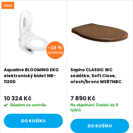
V
Akce
z
Nejdražší
ý
Nejprodávanější
e
p
Abecedně
n
i
–18 %
í
12 590 Kč
s
p
p
Aqualine BLOOMING EKO
Sapho CLASSIC WC
r
elektronický bidet NB-
sedátko, Soft Close,
1120D
ořech/bronz MS87NBC
r
o
o
10 324 Kč
7 890 Kč
d
Skladem na centrále
Na objednání: Dodání do 8
d
týdnů
u
DO KOŠÍKU
u
DO KOŠÍKU
k