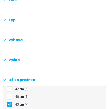
Tvar
Typ
Výbava
Výška
Délka prkénka
42 cm
5
40 cm
1
43 cm
7