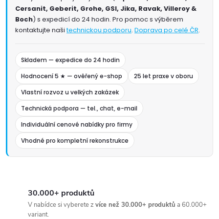
Cersanit, Geberit, Grohe, GSI, Jika, Ravak, Villeroy &
Boch
) s expedicí do 24 hodin. Pro pomoc s výběrem
kontaktujte naši
technickou podporu
.
Doprava po celé ČR
.
Skladem — expedice do 24 hodin
Hodnocení 5 ★ — ověřený e-shop
25 let praxe v oboru
Vlastní rozvoz u velkých zakázek
Technická podpora — tel., chat, e-mail
Individuální cenové nabídky pro firmy
Vhodné pro kompletní rekonstrukce
30.000+ produktů
V nabídce si vyberete z
více než 30.000+ produktů
a 60.000+
variant.