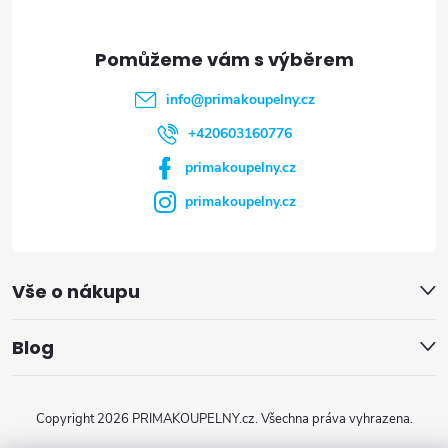
a
t
info
@
primakoupelny.cz
í
+420603160776
primakoupelny.cz
primakoupelny.cz
Vše o nákupu
Blog
Copyright 2026
PRIMAKOUPELNY.cz
. Všechna práva vyhrazena.