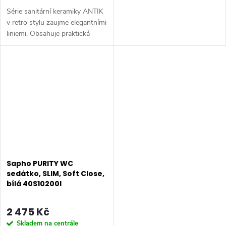
Série sanitární keramiky ANTIK
v retro stylu zaujme elegantními
liniemi. Obsahuje praktická
umyvadla s odkladnými
plochami pro použití jako
nástěnná nebo doplněná
podpěrnými...
Sapho PURITY WC
sedátko, SLIM, Soft Close,
bílá 40S10200I
2 475 Kč
Skladem na centrále