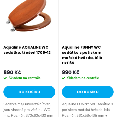
HDF/dýha • Tvar:...
HDF/dýha • Tvar:...
Aqualine AQUALINE WC
Aqualine FUNNY WC
sedátko, třešeň 1705-12
sedátko s potiskem
mořská hvězda, bílá
HY1185
890 Kč
990 Kč
Skladem na centrále
Skladem na centrále
DO KOŠÍKU
DO KOŠÍKU
Sedátka mají univerzální tvar,
Aqualine FUNNY WC sedátko s
jsou vhodná pro většinu WC
potiskem mořská hvězda, bílá.
mís. Rozměr: 370x60x430 mm
Rozměr: 361x58x435 mm •