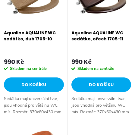
n
i
í
s
p
p
Aqualine AQUALINE WC
Aqualine AQUALINE WC
r
sedátko, dub 1705-10
sedátko, ořech 1705-11
r
o
o
990 Kč
990 Kč
d
Skladem na centrále
Skladem na centrále
d
u
DO KOŠÍKU
DO KOŠÍKU
u
k
Sedátka mají univerzální tvar,
Sedátka mají univerzální tvar,
k
t
jsou vhodná pro většinu WC
jsou vhodná pro většinu WC
mís. Rozměr: 370x60x430 mm
mís. Rozměr: 370x60x430 mm
t
• Šířka: 370 mm • Výška: 60
• Šířka: 370 mm • Výška: 60
ů
mm • Hloubka: 430 mm •
mm • Hloubka: 430 mm •
ů
Barva: Hnědá • Materiál:
Barva: Hnědá • Materiál: