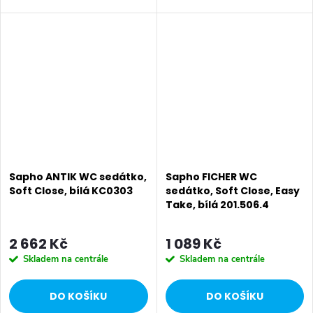
• Šířka: 370 mm • Výška: 60
Šířka: 361 mm • Výška: 58 mm
mm • Hloubka: 430 mm •
• Hloubka: 435 mm • Barva:
Barva: Hnědá • Materiál:
Barevné • Materiál: MDF • Tvar:
HDF/dýha • Tvar:...
Oblé •...
Sapho ANTIK WC sedátko,
Sapho FICHER WC
Soft Close, bílá KC0303
sedátko, Soft Close, Easy
Take, bílá 201.506.4
2 662 Kč
1 089 Kč
Skladem na centrále
Skladem na centrále
DO KOŠÍKU
DO KOŠÍKU