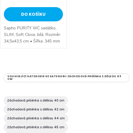
DO KOŠÍKU
Sapho PURITY WC sedátko,
SLIM, Soft Close, bílá. Rozměr:
34,5x43,5 cm • Šířka: 345 mm
• Hloubka: 435 mm • Barva:
Bílá • Materiál: Duroplast • Tvar:
Pro konkrétní WC • Ostatní:...
O
v
SOUVISEJÍCÍ KATEGORIE KE KATEGORII ZÁCHODOVÁ PRKÉNKA S DÉLKOU 43
CM
l
á
Záchodová prkénka s délkou 40 cm
d
Záchodová prkénka s délkou 42 cm
Záchodová prkénka s délkou 44 cm
a
Záchodová prkénka s délkou 45 cm