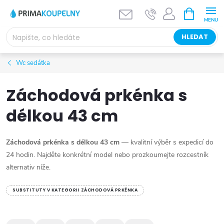
Přejít
NÁKUPNÍ
KOŠÍK
na
obsah
HLEDAT
Wc sedátka
Záchodová prkénka s
délkou 43 cm
Záchodová prkénka s délkou 43 cm
— kvalitní výběr s expedicí do
24 hodin. Najděte konkrétní model nebo prozkoumejte rozcestník
alternativ níže.
SUBSTITUTY V KATEGORII ZÁCHODOVÁ PRKÉNKA