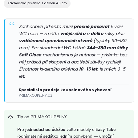
c
Záchodová prkénka s délkou 46 cm
í
p
Záchodové prkénko musí
přesně pasovat
k vaší
WC míse — změřte
vnější šířku
a
délku
mísy plus
r
vzdálenost upevňovacích otvorů
(typicky 90–180
mm). Pro standardní WC běžné
344–380 mm šířky
.
v
Soft Close
mechanismus je nutnost — prkénko bez
něj práská při sklopení a opotřebí závěsy rychleji.
k
Životnost kvalitního prkénka
10–15 let
, levných 3–5
y
let.
v
Specialista prodeje koupelnového vybavení
PRIMAKOUPELNY.cz
ý
p
Tip od PRIMAKOUPELNY
i
Pro
jednoduchou údržbu
volte modely s
Easy Take
(odnímatelné sedátko jedním pohybem) — umožní