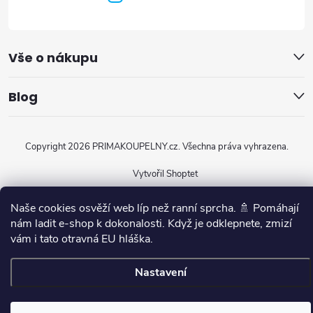
Vše o nákupu
Blog
Copyright 2026
PRIMAKOUPELNY.cz
. Všechna práva vyhrazena.
Vytvořil Shoptet
Naše cookies osvěží web líp než ranní sprcha. 🚿 Pomáhají
nám ladit e-shop k dokonalosti. Když je odklepnete, zmizí
vám i tato otravná EU hláška.
Nastavení