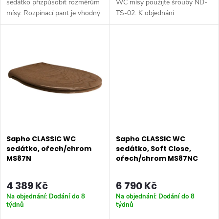
k
t
sedátko přizpůsobit rozměrům
WC mísy použijte šrouby ND-
mísy. Rozpínací pant je vhodný
TS-02. K objednání
t
pro běžný otvor ve WC míse o
samostatně. Rozměr: 37,6x45,6
ů
Ø 14 mm Pro uchycení
cm • Šířka: 376 mm • Hloubka:
ů
zespodu použijte šrouby ND-
456 mm • Barva: Bílá • Materiál:
TS-01....
Duroplast •...
Sapho CLASSIC WC
Sapho CLASSIC WC
sedátko, ořech/chrom
sedátko, Soft Close,
MS87N
ořech/chrom MS87NC
4 389 Kč
6 790 Kč
Na objednání: Dodání do 8
Na objednání: Dodání do 8
týdnů
týdnů