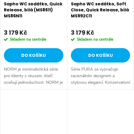
Sapho WC sedátko, Quick
Sapho WC sedátko, Soft
Release, bílá (MS8611)
Close, Quick Release, bílá
MS86N11
MS992C11
3 179 Kč
3 179 Kč
Skladem na centrále
Skladem na centrále
DO KOŠÍKU
DO KOŠÍKU
NORM je minimalistická série
Série PURA se vyznačuje
pro klienty s vkusem, kteří
racionálním designem a
oceňují jednoduchost. NORM je
stylovou elegancí. Konzervativní
jednoduchá řada, kde není nic
tvary, které obratně vyvažují
nadbytečného ani okrasného.
rovné linie a měkké zaoblení,
Série: NORM • Rozměr:...
jsou výsledkem dlouhého
procesu...