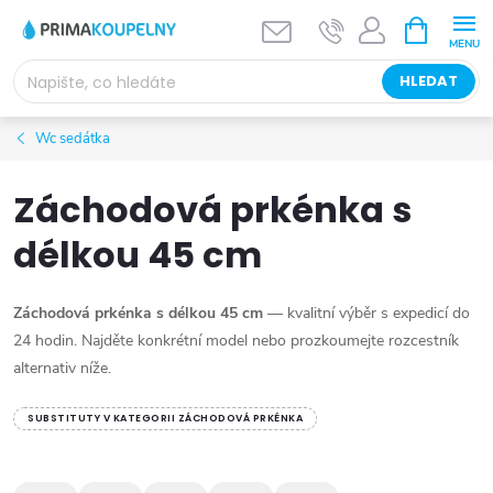
Přejít
NÁKUPNÍ
KOŠÍK
na
obsah
HLEDAT
Wc sedátka
Záchodová prkénka s
délkou 45 cm
Záchodová prkénka s délkou 45 cm
— kvalitní výběr s expedicí do
24 hodin. Najděte konkrétní model nebo prozkoumejte rozcestník
alternativ níže.
SUBSTITUTY V KATEGORII ZÁCHODOVÁ PRKÉNKA