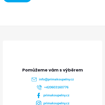
VÍCE
Z
á
p
a
t
info
@
primakoupelny.cz
í
+420603160776
primakoupelny.cz
primakoupelny.cz