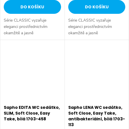
DO KOŠÍKU
DO KOŠÍKU
Série CLASSIC vyzařuje
Série CLASSIC vyzařuje
eleganci prostřednictvím
eleganci prostřednictvím
okamžitě a jasně
okamžitě a jasně
rozpoznatelných stylistických
rozpoznatelných stylistických
rysů této produktové řady:
rysů této produktové řady:
klasický tvar umyvadel, toalet a
klasický tvar umyvadel, toalet a
bidetů. Výrobky mají...
bidetů. Výrobky mají...
Sapho EDITA WC sedátko,
Sapho LENA WC sedátko,
SLIM, Soft Close, Easy
Soft Close, Easy Take,
Take, bílá 1703-458
antibakteriální, bílá 1703-
113