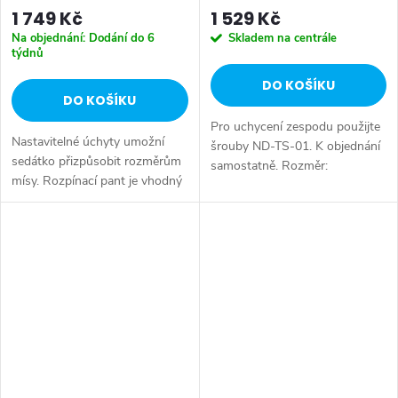
1 749 Kč
1 529 Kč
Na objednání: Dodání do 6
Skladem na centrále
týdnů
DO KOŠÍKU
DO KOŠÍKU
Pro uchycení zespodu použijte
Nastavitelné úchyty umožní
šrouby ND-TS-01. K objednání
sedátko přizpůsobit rozměrům
samostatně. Rozměr:
mísy. Rozpínací pant je vhodný
36,4x45±2 cm • Šířka: 364 mm
pro běžný otvor ve WC míse o
• Hloubka: 450 mm • Barva:
Ø 14 mm Pro uchycení
Bílá • Materiál: Duroplast • Tvar:
zespodu použijte šrouby ND-
D-tvar...
TS-01....