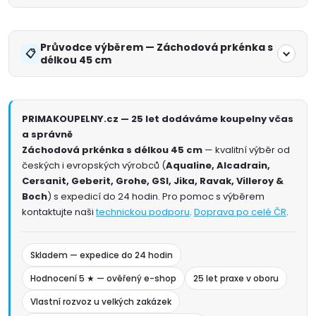
Průvodce výběrem — Záchodová prkénka s
délkou 45 cm
PRIMAKOUPELNY.cz — 25 let dodáváme koupelny včas
a správně
Záchodová prkénka s délkou 45 cm
— kvalitní výběr od
českých i evropských výrobců (
Aqualine, Alcadrain,
Cersanit, Geberit, Grohe, GSI, Jika, Ravak, Villeroy &
Boch
) s expedicí do 24 hodin. Pro pomoc s výběrem
kontaktujte naši
technickou podporu
.
Doprava po celé ČR
.
Skladem — expedice do 24 hodin
Hodnocení 5 ★ — ověřený e-shop
25 let praxe v oboru
Vlastní rozvoz u velkých zakázek