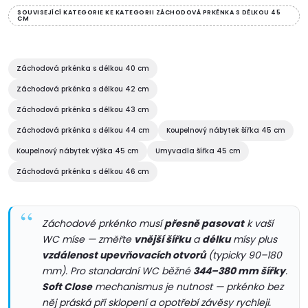
v
SOUVISEJÍCÍ KATEGORIE KE KATEGORII ZÁCHODOVÁ PRKÉNKA S DÉLKOU 45
CM
l
á
Záchodová prkénka s délkou 40 cm
d
Záchodová prkénka s délkou 42 cm
Záchodová prkénka s délkou 43 cm
a
Záchodová prkénka s délkou 44 cm
Koupelnový nábytek šířka 45 cm
c
Koupelnový nábytek výška 45 cm
Umyvadla šířka 45 cm
í
Záchodová prkénka s délkou 46 cm
p
Záchodové prkénko musí
přesně pasovat
k vaší
r
WC míse — změřte
vnější šířku
a
délku
mísy plus
v
vzdálenost upevňovacích otvorů
(typicky 90–180
mm). Pro standardní WC běžné
344–380 mm šířky
.
k
Soft Close
mechanismus je nutnost — prkénko bez
něj práská při sklopení a opotřebí závěsy rychleji.