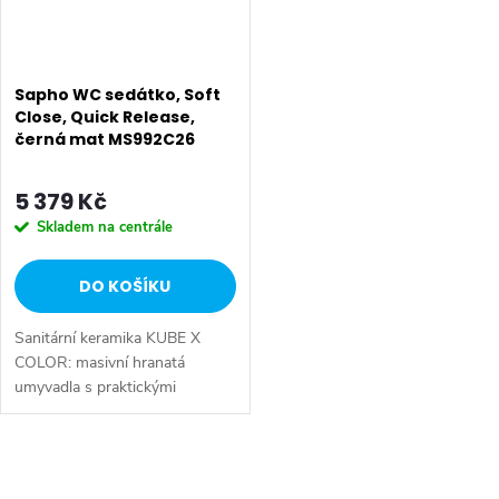
Sapho WC sedátko, Soft
Close, Quick Release,
černá mat MS992C26
5 379 Kč
Skladem na centrále
DO KOŠÍKU
Sanitární keramika KUBE X
COLOR: masivní hranatá
umyvadla s praktickými
odkládacími plochami většinu
umyvadel lze doplnit o držáky
ručníků, které lze instalovat i
O
dodatečně, po...