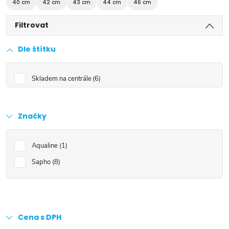
40 cm
42 cm
43 cm
44 cm
46 cm
Filtrovat
Dle štítku
Skladem na centrále
6
Značky
Aqualine
1
Sapho
8
Cena s DPH