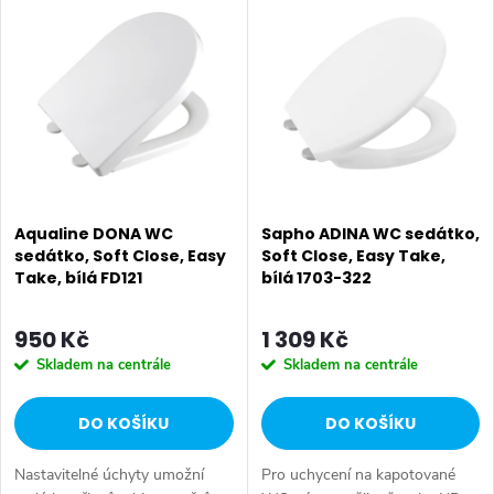
z
Nejdražší
ý
Nejprodávanější
e
p
Abecedně
n
i
í
s
p
p
Aqualine DONA WC
Sapho ADINA WC sedátko,
r
sedátko, Soft Close, Easy
Soft Close, Easy Take,
Take, bílá FD121
bílá 1703-322
r
o
o
950 Kč
1 309 Kč
d
Skladem na centrále
Skladem na centrále
d
u
DO KOŠÍKU
DO KOŠÍKU
u
k
Nastavitelné úchyty umožní
Pro uchycení na kapotované