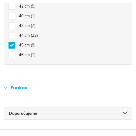
42 cm
5
40 cm
1
43 cm
7
44 cm
22
45 cm
9
46 cm
1
Funkce
Ř
Doporučujeme
a
Nejlevnější
V