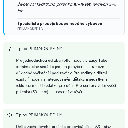
y
Životnost kvalitního prkénka
10–15 let
, levných 3–5
let.
v
ý
Specialista prodeje koupelnového vybavení
PRIMAKOUPELNY.cz
p
i
Tip od PRIMAKOUPELNY
s
Pro
jednoduchou údržbu
volte modely s
Easy Take
(odnímatelné sedátko jedním pohybem) — umožní
u
důkladné vyčištění i pod závěsy. Pro
rodiny s dětmi
existují modely s
integrovaným dětským sedátkem
(sklopné menší sedátko pro děti). Pro
seniory
volte vyšší
prkénka (50+ mm) — usnadní vstávání.
Tip od PRIMAKOUPELNY
Délka záchodového prkénka odpovídá délce WC mísy.