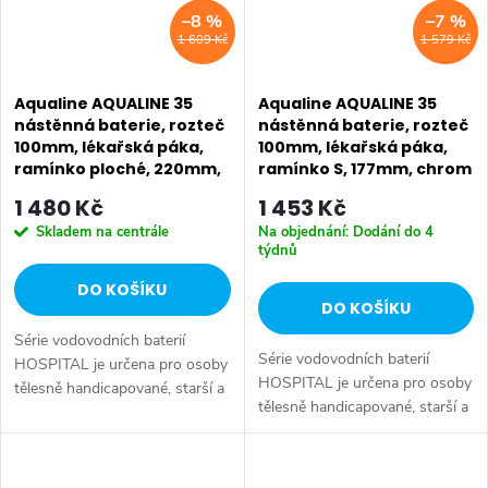
–8 %
–7 %
1 609 Kč
1 579 Kč
Aqualine AQUALINE 35
Aqualine AQUALINE 35
nástěnná baterie, rozteč
nástěnná baterie, rozteč
100mm, lékařská páka,
100mm, lékařská páka,
ramínko ploché, 220mm,
ramínko S, 177mm, chrom
chrom 52024
52234
1 480 Kč
1 453 Kč
Skladem na centrále
Na objednání: Dodání do 4
týdnů
DO KOŠÍKU
DO KOŠÍKU
Série vodovodních baterií
Série vodovodních baterií
HOSPITAL je určena pro osoby
HOSPITAL je určena pro osoby
tělesně handicapované, starší a
tělesně handicapované, starší a
s omezenou pohyblivostí, které
s omezenou pohyblivostí, které
potřebují speciálně upravené
potřebují speciálně upravené
vodovodní baterie. Série:...
vodovodní baterie. Série:...