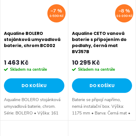
–7 %
–8 %
1 590 Kč
11 190 Kč
Aqualine BOLERO
Aqualine CETO vanová
stojánková umyvadlová
baterie s připojením do
baterie, chrom BC002
podlahy, černá mat
BV357B
1 463 Kč
10 295 Kč
Skladem na centrále
Skladem na centrále
DO KOŠÍKU
DO KOŠÍKU
Aqualine BOLERO stojánková
Baterie se připojí napřímo,
umyvadlová baterie, chrom.
nemá instalační box. Výška:
Série: BOLERO • Výška: 161
1175 mm • Barva: Černá mat •
mm • Hloubka: 164 mm •
Materiál: Mosaz • Tvar: Kruhové
Barva: Chrom • Materiál: Mosaz
• Instalace: Do podlahy •
• Tvar: Kruhové • Instalace:
Ovládání: Páka • Přepínač na...