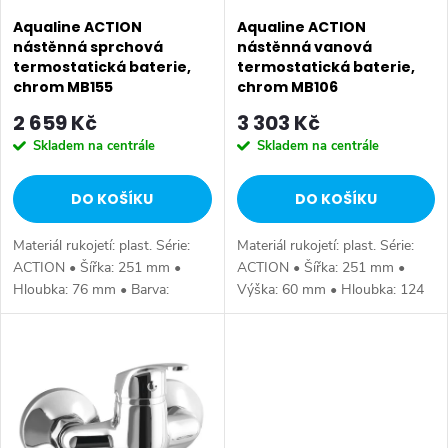
p
p
Aqualine ACTION
Aqualine ACTION
r
nástěnná sprchová
nástěnná vanová
termostatická baterie,
termostatická baterie,
r
o
chrom MB155
chrom MB106
o
2 659 Kč
3 303 Kč
d
Skladem na centrále
Skladem na centrále
d
u
DO KOŠÍKU
DO KOŠÍKU
u
k
Materiál rukojetí: plast. Série:
Materiál rukojetí: plast. Série:
k
t
ACTION • Šířka: 251 mm •
ACTION • Šířka: 251 mm •
Hloubka: 76 mm • Barva:
Výška: 60 mm • Hloubka: 124
t
Chrom • Materiál: Mosaz • Tvar:
mm • Barva: Chrom • Materiál:
ů
Kruhové • Instalace: Nástěnná
Mosaz • Tvar: Kruhové •
ů
150 mm • Ovládání: Termostat
Instalace: Nástěnná 150 mm •...
•...