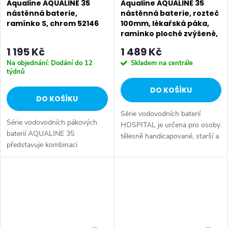
Aqualine AQUALINE 35
Aqualine AQUALINE 35
nástěnná baterie,
nástěnná baterie, rozteč
ramínko S, chrom 52146
100mm, lékařská páka,
ramínko ploché zvýšené,
220mm, chrom 52044
1 195 Kč
1 489 Kč
Na objednání: Dodání do 12
Skladem na centrále
týdnů
DO KOŠÍKU
DO KOŠÍKU
Série vodovodních baterií
Série vodovodních pákových
HOSPITAL je určena pro osoby
baterií AQUALINE 35
tělesně handicapované, starší a
představuje kombinaci
s omezenou pohyblivostí, které
tradičního jednoduchého
potřebují speciálně upravené
designu a kvality provedení za
vodovodní baterie. Série:...
příznivou cenu. Série:
AQUALINE 35 • Hloubka: 237
mm...