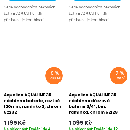
Série vodovodních pákových
Série vodovodních pákových
baterií AQUALINE 35
baterií AQUALINE 35
představuje kombinaci
představuje kombinaci
tradičního jednoduchého
tradičního jednoduchého
designu a kvality provedení za
designu a kvality provedení za
příznivou cenu. Série:
příznivou cenu. Série:
AQUALINE 35 • Hloubka: 275
AQUALINE 35 • Hloubka: 275
mm...
mm...
–8 %
–7 %
1 299 Kč
1 190 Kč
Aqualine AQUALINE 35
Aqualine AQUALINE 35
nástěnná baterie, rozteč
nástěnná dřezová
100mm, ramínko S, chrom
baterie 3/4", bez
52232
ramínka, chrom 52129
1 195 Kč
1 095 Kč
Na objednání: Dodání do 4
Na objednání: Dodání do 12