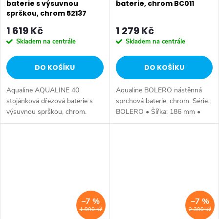
baterie s výsuvnou
baterie, chrom BC011
sprškou, chrom 52137
1 619 Kč
1 279 Kč
Skladem na centrále
Skladem na centrále
DO KOŠÍKU
DO KOŠÍKU
Aqualine AQUALINE 40
Aqualine BOLERO nástěnná
stojánková dřezová baterie s
sprchová baterie, chrom. Série:
výsuvnou sprškou, chrom.
BOLERO • Šířka: 186 mm •
Výška: 164 mm • Hloubka: 204
Výška: 111 mm • Hloubka: 138
mm • Délka: hadice 1450 mm •
mm • Barva: Chrom • Materiál:
Barva: Chrom • Materiál: Mosaz
Mosaz • Tvar: Kruhové •
• Tvar:...
Instalace:...
–7 %
–7 %
1 990 Kč
2 390 Kč