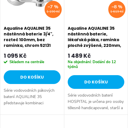
–7 %
–8 %
1 190 Kč
1 619 Kč
Aqualine AQUALINE 35
Aqualine AQUALINE 35
nástěnná baterie 3/4",
nástěnná baterie,
rozteč 100mm, bez
lékařská páka, ramínko
ramínka, chrom 52131
ploché zvýšené, 220mm,
chrom 52144
1 095 Kč
1 489 Kč
Skladem na centrále
Na objednání: Dodání do 12
týdnů
DO KOŠÍKU
DO KOŠÍKU
Série vodovodních pákových
Série vodovodních baterií
baterií AQUALINE 35
HOSPITAL je určena pro osoby
představuje kombinaci
tělesně handicapované, starší a
tradičního jednoduchého
s omezenou pohyblivostí, které
designu a kvality provedení za
potřebují speciálně upravené
příznivou cenu. Série:
vodovodní baterie. Série:...