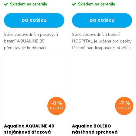
Skladem na centrále
Skladem na centrále
DO KOŠÍKU
DO KOŠÍKU
Série vodovodních pákových
Série vodovodních baterií
baterií AQUALINE 35
HOSPITAL je určena pro osoby
představuje kombinaci
tělesně handicapované, starší a
tradičního jednoduchého
s omezenou pohyblivostí, které
designu a kvality provedení za
potřebují speciálně upravené
příznivou cenu. Série:
vodovodní baterie. Série:...
AQUALINE 35 • Šířka: 42 mm
•...
–8 %
–7 %
1 760 Kč
1 390 Kč
Aqualine AQUALINE 40
Aqualine BOLERO
stojánková dřezová
nástěnná sprchová