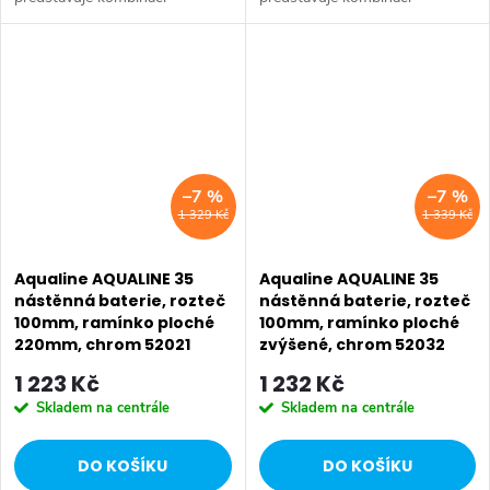
tradičního jednoduchého
tradičního jednoduchého
designu a kvality provedení za
designu a kvality provedení za
příznivou cenu. Série:
příznivou cenu. Série:
AQUALINE 35 • Barva: Chrom
AQUALINE 35 • Barva: Chrom
•...
•...
–7 %
–7 %
1 329 Kč
1 339 Kč
Aqualine AQUALINE 35
Aqualine AQUALINE 35
nástěnná baterie, rozteč
nástěnná baterie, rozteč
100mm, ramínko ploché
100mm, ramínko ploché
220mm, chrom 52021
zvýšené, chrom 52032
1 223 Kč
1 232 Kč
Skladem na centrále
Skladem na centrále
DO KOŠÍKU
DO KOŠÍKU