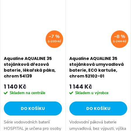
příznivou cenu. Série:
příznivou cenu. Série:
AQUALINE 35 • Hloubka: 145
AQUALINE 35 • Výška: 155
mm...
mm •...
–7 %
–8 %
1 239 Kč
1 244 Kč
Aqualine AQUALINE 35
Aqualine AQUALINE 35
stojánková dřezová
stojánková umyvadlová
baterie, lékařská páka,
baterie, ECO kartuše,
chrom 54139
chrom 52102-01
1 140 Kč
1 144 Kč
Skladem na centrále
Skladem u výrobce
DO KOŠÍKU
DO KOŠÍKU
Série vodovodních baterií
Vodovodní páková baterie
HOSPITAL je určena pro osoby
umyvadlová, bez výpusti, výška