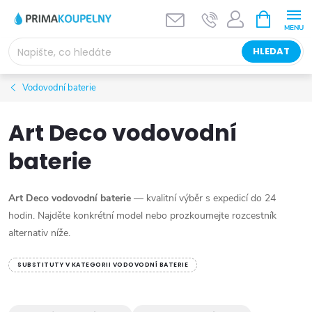
Přejít
NÁKUPNÍ
KOŠÍK
na
obsah
HLEDAT
Vodovodní baterie
Art Deco vodovodní
baterie
Art Deco vodovodní baterie
— kvalitní výběr s expedicí do 24
hodin. Najděte konkrétní model nebo prozkoumejte rozcestník
alternativ níže.
SUBSTITUTY V KATEGORII VODOVODNÍ BATERIE