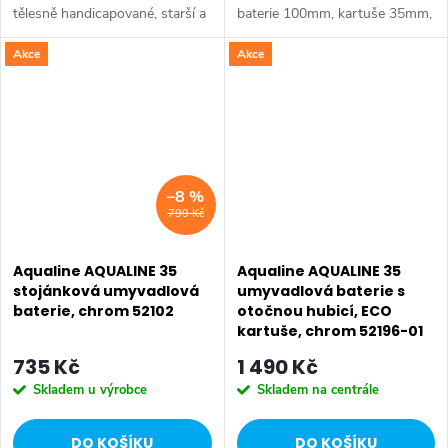
tělesně handicapované, starší a
baterie 100mm, kartuše 35mm,
s omezenou pohyblivostí, které
vč. přívodních flexibilních hadic.
Akce
Akce
potřebují speciálně upravené
vodovodní baterie. Série:...
–8 %
799 Kč
Aqualine AQUALINE 35
Aqualine AQUALINE 35
stojánková umyvadlová
umyvadlová baterie s
baterie, chrom 52102
otočnou hubicí, ECO
kartuše, chrom 52196-01
735 Kč
1 490 Kč
Skladem u výrobce
Skladem na centrále
DO KOŠÍKU
DO KOŠÍKU