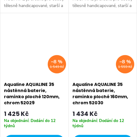
tělesně handicapované, starší a
tělesně handicapované, starší a
s omezenou pohyblivostí, které
s omezenou pohyblivostí, které
potřebují speciálně upravené
potřebují speciálně upravené
vodovodní baterie. Série:...
vodovodní baterie. Série:...
–8 %
–8 %
1 549 Kč
1 559 Kč
Aqualine AQUALINE 35
Aqualine AQUALINE 35
nástěnná baterie,
nástěnná baterie,
ramínko ploché 120mm,
ramínko ploché 160mm,
chrom 52029
chrom 52030
1 425 Kč
1 434 Kč
Na objednání: Dodání do 12
Na objednání: Dodání do 12
týdnů
týdnů