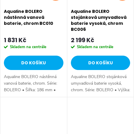
Aqualine BOLERO
Aqualine BOLERO
nástěnná vanová
stojánková umyvadlová
baterie, chrom BC010
baterie vysoká, chrom
BC006
1 831 Kč
2 199 Kč
Skladem na centrále
Skladem na centrále
DO KOŠÍKU
DO KOŠÍKU
Aqualine BOLERO nástěnná
Aqualine BOLERO stojánková
vanová baterie, chrom. Série:
umyvadlová baterie vysoká,
BOLERO • Šířka: 186 mm •
chrom. Série: BOLERO • Výška:
Výška: 109 mm • Hloubka: 199
291 mm • Hloubka: 229 mm •
mm • Barva: Chrom • Materiál:
Barva: Chrom • Materiál: Mosaz
Mosaz • Tvar: Kruhové •
• Tvar: Kruhové • Instalace:...
Instalace:...