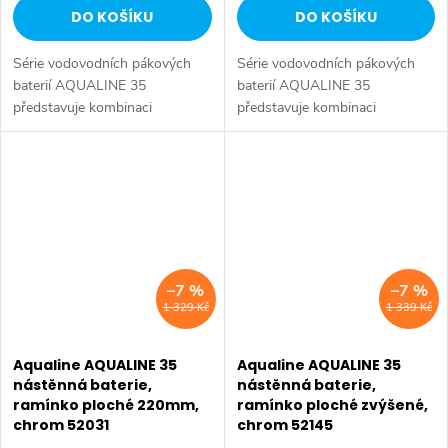
DO KOŠÍKU
DO KOŠÍKU
Série vodovodních pákových
Série vodovodních pákových
baterií AQUALINE 35
baterií AQUALINE 35
představuje kombinaci
představuje kombinaci
tradičního jednoduchého
tradičního jednoduchého
designu a kvality provedení za
designu a kvality provedení za
příznivou cenu. Série:
příznivou cenu. Série:
AQUALINE 35 • Barva: Chrom
AQUALINE 35 • Barva: Chrom
•...
•...
–7 %
–7 %
1 329 Kč
1 339 Kč
Aqualine AQUALINE 35
Aqualine AQUALINE 35
nástěnná baterie,
nástěnná baterie,
ramínko ploché 220mm,
ramínko ploché zvýšené,
chrom 52031
chrom 52145