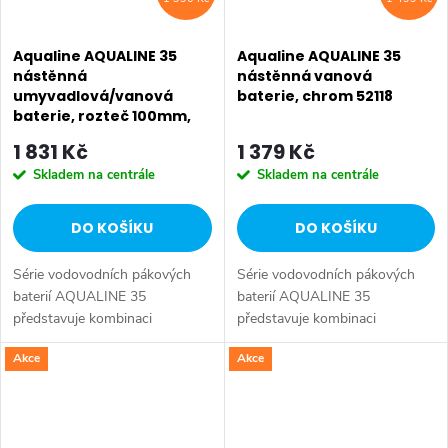
Aqualine AQUALINE 35
Aqualine AQUALINE 35
nástěnná
nástěnná vanová
umyvadlová/vanová
baterie, chrom 52118
baterie, rozteč 100mm,
chrom 52140
1 831 Kč
1 379 Kč
Skladem na centrále
Skladem na centrále
DO KOŠÍKU
DO KOŠÍKU
Série vodovodních pákových
Série vodovodních pákových
baterií AQUALINE 35
baterií AQUALINE 35
představuje kombinaci
představuje kombinaci
tradičního jednoduchého
tradičního jednoduchého
Akce
Akce
designu a kvality provedení za
designu a kvality provedení za
příznivou cenu. Série:
příznivou cenu. Série:
AQUALINE 35 • Výška: 181
AQUALINE 35 • Hloubka: 105
mm •...
mm...