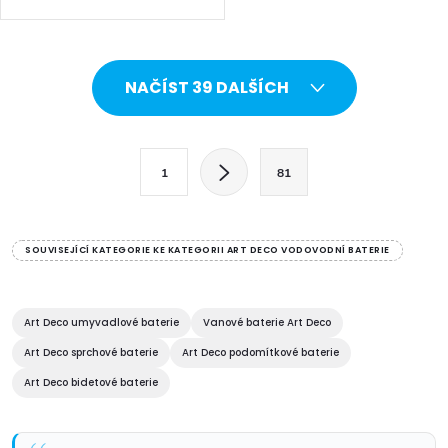
Materiál: Mosaz • Tvar: Kruhové
• Instalace: Do podlahy •
Ovládání: Páka • Přepínač na
O
sprchu:...
NAČÍST 39 DALŠÍCH
v
l
S
1
81
t
á
r
d
á
SOUVISEJÍCÍ KATEGORIE KE KATEGORII ART DECO VODOVODNÍ BATERIE
a
n
k
c
o
Art Deco umyvadlové baterie
Vanové baterie Art Deco
í
v
Art Deco sprchové baterie
Art Deco podomítkové baterie
á
Art Deco bidetové baterie
p
n
r
í