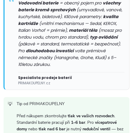
Vodovodní baterie
= obecný pojem pro
všechny
v
baterie kromě sprchových
(umyvadlové, vanové,
kuchyňské, bidetové). Klíčové parametry:
kvalita
k
kartridže
(vnitřní mechanismus — Sedal, KEROX,
y
Italian Vorhof = prémie),
materiál těla
(mosaz pro
tvrdou vodu, chrom pro standard),
typ ovládání
v
(pákové = standard, termostatické = bezpečnost).
Pro
dlouhodobou investici
volte prémiové
ý
německé značky (Hansgrohe, Grohe, Kludi) s 5–
10letou zárukou.
p
i
Specialista prodeje baterií
PRIMAKOUPELNY.cz
s
u
Tip od PRIMAKOUPELNY
Před nákupem zkontrolujte
tlak ve vašich rozvodech
.
Standardní baterie pracují při
1–6 bar
. Pro
vícepatrové
domy
nebo
tlak nad 6 bar
je nutný
redukční ventil
— bez