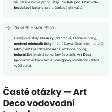
něj baterie rychle propouštějí. Pro
tlak pod 1 bar
volte
beztlakové baterie
(pro průtokové ohřívače).
Tip od PRIMAKOUPELNY
Designové styly:
klasický
(chromová, zaoblené tvary),
moderní minimalistický
(matná barva, čisté linie, hranaté),
retro / vintage
(zlatá/mosazná, ozdobné prvky),
industriální
(matná černá, kov, hranaté),
Art Deco
(geometrické tvary, luxus),
designový
(umělecký vzhled,
vyšší cena).
Časté otázky — Art
Deco vodovodní