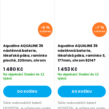
AQUALINE 35 • Šířka: 100 mm
•...
–8 %
–7 %
1 609 Kč
1 579 Kč
Aqualine AQUALINE 35
Aqualine AQUALINE 35
nástěnná baterie,
nástěnná baterie,
lékařská páka, ramínko
lékařská páka, ramínko S,
ploché, 220mm, chrom
177mm, chrom 52147
52034
1 480 Kč
1 453 Kč
Na objednání: Dodání do 12
Na objednání: Dodání do 12
týdnů
týdnů
DO KOŠÍKU
DO KOŠÍKU
Série vodovodních baterií
Série vodovodních baterií
HOSPITAL je určena pro osoby
HOSPITAL je určena pro osoby