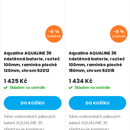
–8 %
–8 %
1 549 Kč
1 559 Kč
Aqualine AQUALINE 35
Aqualine AQUALINE 35
nástěnná baterie, rozteč
nástěnná baterie, rozteč
100mm, ramínko ploché
100mm, ramínko ploché
120mm, chrom 52012
160mm, chrom 52016
1 425 Kč
1 434 Kč
Skladem na centrále
Skladem na centrále
DO KOŠÍKU
DO KOŠÍKU
Série vodovodních pákových
Série vodovodních pákových
baterií AQUALINE 35
baterií AQUALINE 35
představuje kombinaci
představuje kombinaci