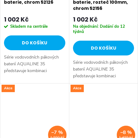
baterie, chrom 52126
baterie, rozteč 100mm,
chrom 52156
1 002 Kč
1 002 Kč
Skladem na centrále
Na objednání: Dodání do 12
týdnů
DO KOŠÍKU
DO KOŠÍKU
Série vodovodních pákových
Série vodovodních pákových
baterií AQUALINE 35
baterií AQUALINE 35
představuje kombinaci
představuje kombinaci
tradičního jednoduchého
tradičního jednoduchého
designu a kvality provedení za
Akce
Akce
designu a kvality provedení za
příznivou cenu. Série:
příznivou cenu. Série:
AQUALINE 35 • Barva: Chrom
AQUALINE 35 • Barva: Chrom
•...
•...
–7 %
–8 %
1 990 Kč
1 499 Kč