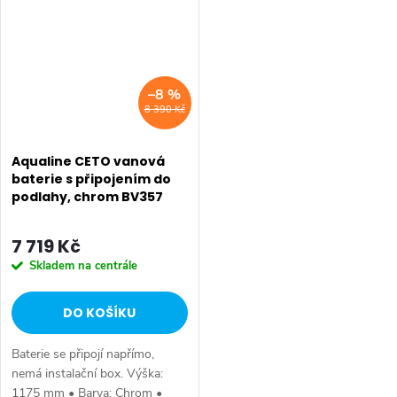
Stojánková •...
–8 %
8 390 Kč
Aqualine CETO vanová
baterie s připojením do
podlahy, chrom BV357
7 719 Kč
Skladem na centrále
DO KOŠÍKU
Baterie se připojí napřímo,
nemá instalační box. Výška:
1175 mm • Barva: Chrom •