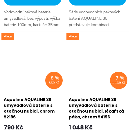
Vodovodní páková baterie
Série vodovodních pákových
umyvadlová, bez výpusti, výška
baterií AQUALINE 35
baterie 100mm, kartuše 35mm,
představuje kombinaci
vč. přívodních flexibilních hadic.
tradičního jednoduchého
Akce
Akce
designu a kvality provedení za
příznivou cenu. Série:
AQUALINE 35 • Šířka: 42 mm
•...
–8 %
–7 %
859 Kč
1 139 Kč
Aqualine AQUALINE 35
Aqualine AQUALINE 35
umyvadlová baterie s
umyvadlová baterie s
otočnou hubicí, chrom
otočnou hubicí, lékařská
52196
páka, chrom 54196
790 Kč
1 048 Kč