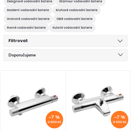
Designové vodovodní baterie
Glamour vodovodní baterie
Moderní vodovodní baterie
Kruhové vodovodní baterie
Hranaté vodovodní baterie
Oblé vodovodní baterie
Rovné vodovodní baterie
Kulaté vodovodní baterie
Filtrovat
Ř
Doporučujeme
a
Nejlevnější
V
z
Nejdražší
ý
Nejprodávanější
e
p
Abecedně
n
i
–7 %
–7 %
í
2 890 Kč
3 590 Kč
s