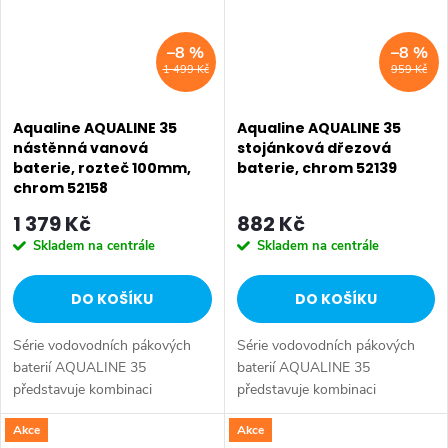
–8 %
–8 %
1 499 Kč
959 Kč
Aqualine AQUALINE 35
Aqualine AQUALINE 35
nástěnná vanová
stojánková dřezová
baterie, rozteč 100mm,
baterie, chrom 52139
chrom 52158
1 379 Kč
882 Kč
Skladem na centrále
Skladem na centrále
DO KOŠÍKU
DO KOŠÍKU
Série vodovodních pákových
Série vodovodních pákových
baterií AQUALINE 35
baterií AQUALINE 35
představuje kombinaci
představuje kombinaci
tradičního jednoduchého
tradičního jednoduchého
Akce
Akce
designu a kvality provedení za
designu a kvality provedení za