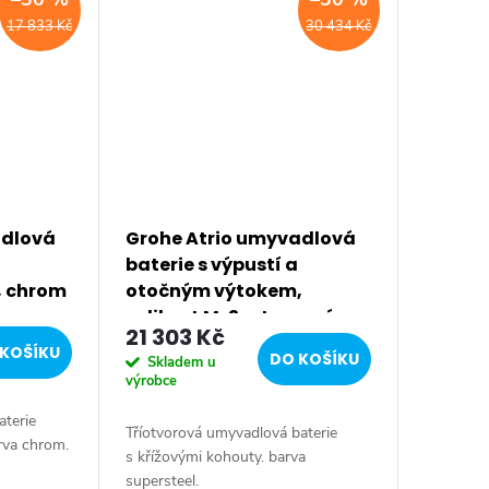
17 833 Kč
30 434 Kč
adlová
Grohe Atrio umyvadlová
baterie s výpustí a
, chrom
otočným výtokem,
velikost M, 3-otvorová
21 303 Kč
instalace, supersteel
KOŠÍKU
DO KOŠÍKU
Skladem u
20008DC3
výrobce
aterie
Tříotvorová umyvadlová baterie
rva chrom.
s křížovými kohouty. barva
supersteel.