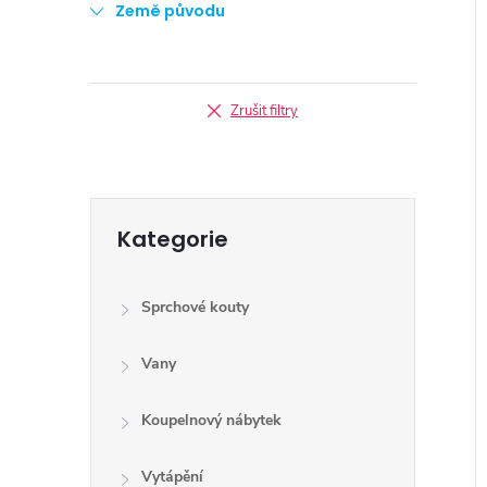
Země původu
Zrušit filtry
Přeskočit
Kategorie
kategorie
Sprchové kouty
Vany
Koupelnový nábytek
Vytápění