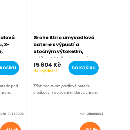
adlová
Grohe Atrio umyvadlová
, 3-
baterie s výpustí a
e,
otočným výtoke0m,
velikost M, 3-otvorová
15 604 Kč
instalace, chrom
KOŠÍKU
DO KOŠÍKU
Na objednání
20009003
aterie pod
Tříotvorová umyvadlová baterie
 chrom.
s pákovým ovládáním. Barva chrom.
Kód:
20169003
Kód:
20009003
–30 %
–30 %