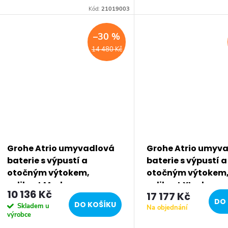
Kód:
21019003
–30 %
14 480 Kč
Grohe Atrio umyvadlová
Grohe Atrio umyv
baterie s výpustí a
baterie s výpustí a
otočným výtokem,
otočným výtokem
velikost M, chrom
velikost XL, chrom
10 136 Kč
17 177 Kč
32043003
21044003
DO 
DO KOŠÍKU
Skladem u
Na objednání
výrobce