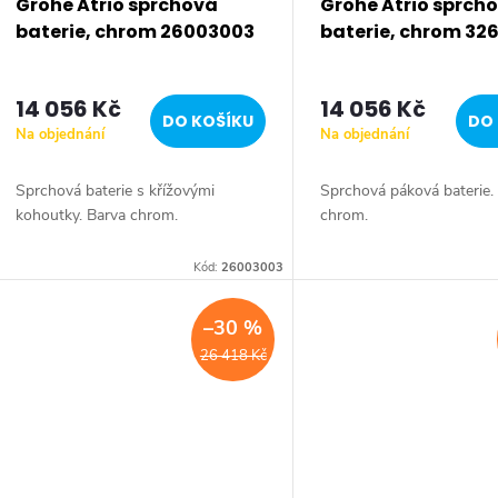
Grohe Atrio sprchová
Grohe Atrio sprch
baterie, chrom 26003003
baterie, chrom 32
14 056 Kč
14 056 Kč
DO KOŠÍKU
DO 
Na objednání
Na objednání
Sprchová baterie s křížovými
Sprchová páková baterie.
kohoutky. Barva chrom.
chrom.
Kód:
26003003
–30 %
26 418 Kč