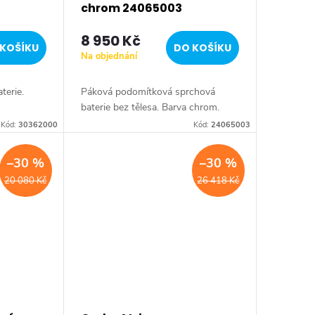
chrom 24065003
8 950 Kč
KOŠÍKU
DO KOŠÍKU
Na objednání
terie.
Páková podomítková sprchová
baterie bez tělesa. Barva chrom.
Kód:
30362000
Kód:
24065003
–30 %
–30 %
20 080 Kč
26 418 Kč