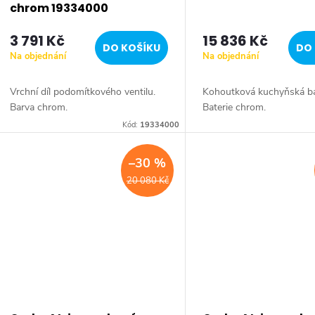
r
chrom 19334000
3 791 Kč
15 836 Kč
o
DO KOŠÍKU
DO 
Na objednání
Na objednání
d
Vrchní díl podomítkového ventilu.
Kohoutková kuchyňská ba
Barva chrom.
Baterie chrom.
u
Kód:
19334000
k
–30 %
t
20 080 Kč
ů