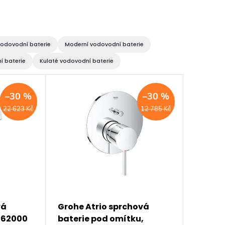
odovodní baterie
Moderní vodovodní baterie
í baterie
Kulaté vodovodní baterie
–30 %
–30 %
22 623 Kč
12 785 Kč
vá
Grohe Atrio sprchová
362000
baterie pod omítku,