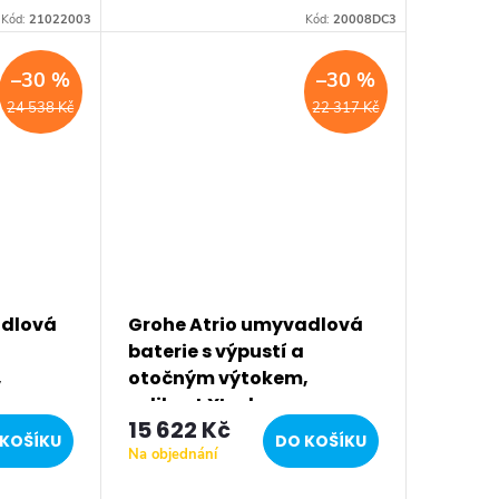
Kód:
21022003
Kód:
20008DC3
–30 %
–30 %
24 538 Kč
22 317 Kč
adlová
Grohe Atrio umyvadlová
baterie s výpustí a
,
otočným výtokem,
velikost XL, chrom
15 622 Kč
32647003
KOŠÍKU
DO KOŠÍKU
Na objednání