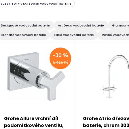
SUBSTITUTY V KATEGORII VODOVODNÍ BATERIE
Designové vodovodní baterie
Art Deco vodovodní baterie
Glamour v
Hranaté vodovodní baterie
Oblé vodovodní baterie
Rovné vodovodn
V
–30 %
ý
5 416 Kč
p
s
p
Grohe Allure vrchní díl
Grohe Atrio dřezo
podomítkového ventilu,
baterie, chrom 30