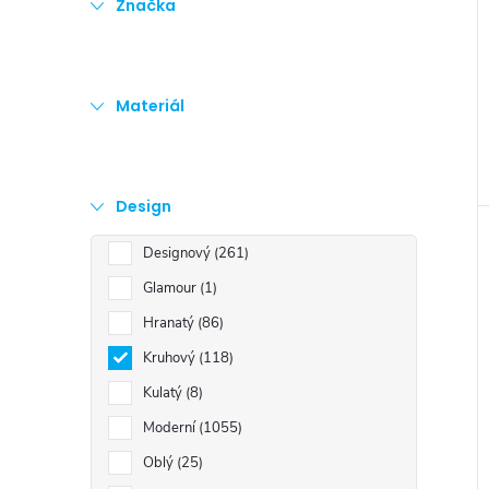
Značka
e
l
Materiál
Design
Designový
261
Glamour
1
Hranatý
86
Kruhový
118
Kulatý
8
Moderní
1055
Oblý
25