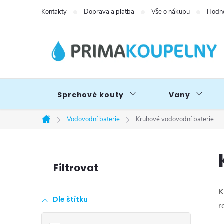
Přejít
Kontakty
Doprava a platba
Vše o nákupu
Hodno
na
obsah
Sprchové kouty
Vany
Vodovodní baterie
Kruhové vodovodní baterie
Domů
P
o
K
Dle štítku
s
r