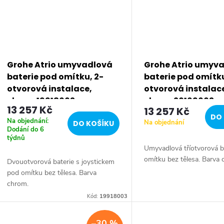
Grohe Atrio umyvadlová
Grohe Atrio umyv
baterie pod omítku, 2-
baterie pod omítku
otvorová instalace,
otvorová instalac
chrom 19918003
chrom 20169003
13 257 Kč
13 257 Kč
DO 
Na objednání:
Na objednání
DO KOŠÍKU
Dodání do 6
týdnů
Umyvadlová tříotvorová b
omítku bez tělesa. Barva
Dvouotvorová baterie s joystickem
pod omítku bez tělesa. Barva
chrom.
Kód:
19918003
–30 %