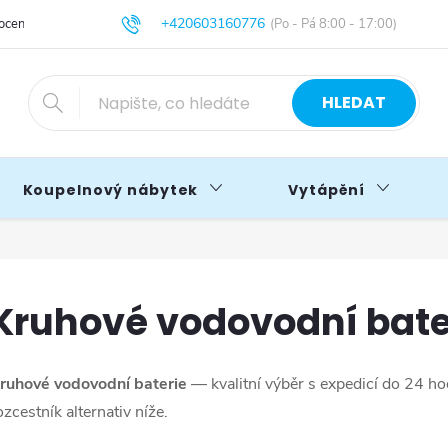
+420603160776
cení obchodu
Obchodní podmínky
Blog
info@primakoupelny.cz
HLEDAT
Koupelnový nábytek
Vytápění
Kruhové vodovodní bate
ruhové vodovodní baterie
— kvalitní výběr s expedicí do 24 h
ozcestník alternativ níže.