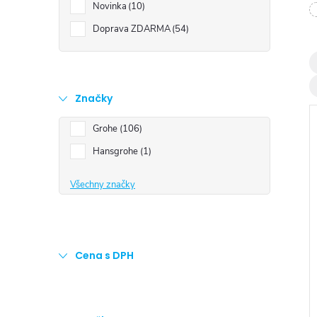
t
Novinka
10
Doprava ZDARMA
54
r
a
Značky
n
Grohe
106
n
Hansgrohe
1
í
Všechny značky
i
p
a
Cena s DPH
n