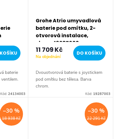
Grohe Atrio umyvadlová
erie
baterie pod omítku, 2-
m
otvorová instalace,
chrom 19287003
11 709 Kč
KOŠÍKU
DO KOŠÍKU
Na objednání
á baterie
Dvouotvorová baterie s joystickem
 ventilem.
pod omítku bez tělesa. Barva
chrom.
Kód:
24134003
Kód:
19287003
–30 %
–30 %
18 938 Kč
22 291 Kč