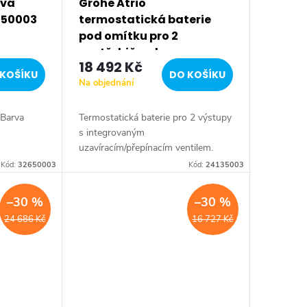
ová
Grohe Atrio
650003
termostatická baterie
pod omítku pro 2
spotřebiče, chrom
18 492 Kč
24135003
KOŠÍKU
DO KOŠÍKU
Na objednání
 Barva
Termostatická baterie pro 2 výstupy
s integrovaným
uzavíracím/přepínacím ventilem.
Barva chrom.
Kód:
32650003
Kód:
24135003
–30 %
–30 %
24 686 Kč
16 727 Kč