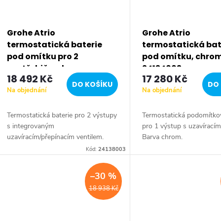
Grohe Atrio
Grohe Atrio
termostatická baterie
termostatická bat
pod omítku pro 2
pod omítku, chro
spotřebiče, chrom
24134003
18 492 Kč
17 280 Kč
24138003
DO KOŠÍKU
DO 
Na objednání
Na objednání
Termostatická baterie pro 2 výstupy
Termostatická podomítkov
s integrovaným
pro 1 výstup s uzavíracím
uzavíracím/přepínacím ventilem.
Barva chrom.
Barva chrom.
Kód:
24138003
–30 %
18 938 Kč