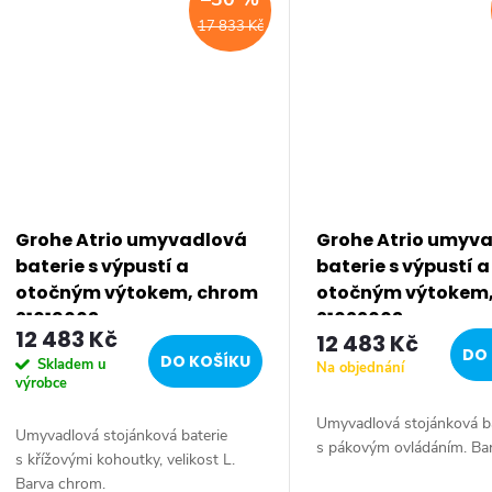
17 833 Kč
Grohe Atrio umyvadlová
Grohe Atrio umyv
baterie s výpustí a
baterie s výpustí a
otočným výtokem, chrom
otočným výtokem
21019003
21022003
12 483 Kč
12 483 Kč
DO 
DO KOŠÍKU
Skladem u
Na objednání
výrobce
Umyvadlová stojánková b
Umyvadlová stojánková baterie
s pákovým ovládáním. Ba
s křížovými kohoutky, velikost L.
Barva chrom.