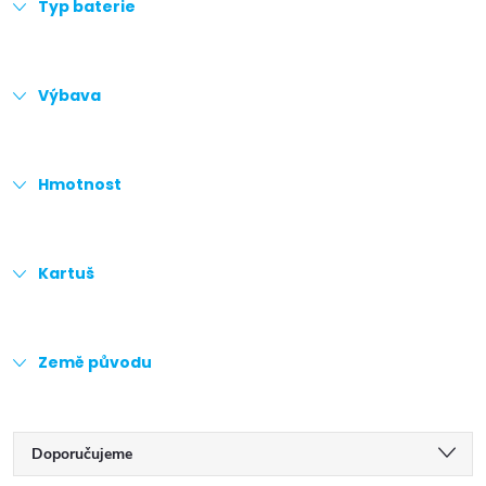
Typ baterie
Výbava
Hmotnost
Kartuš
Země původu
Ř
Doporučujeme