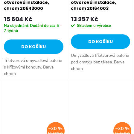
otvorová instalace,
otvorová instalace,
chrom 20643000
chrom 20164003
15 604 Kč
13 257 Kč
Na objednání: Dodání do cca 5 -
Skladem u výrobce
7 týdnů
DO KOŠÍKU
DO KOŠÍKU
Umyvadlová tříotvorová baterie
Tříotvorová umyvadlová baterie
pod omítku bez tělesa. Barva
s křížovými kohouty. Barva
chrom.
chrom.
–30 %
–30 %
10 869 Kč
64 846 Kč