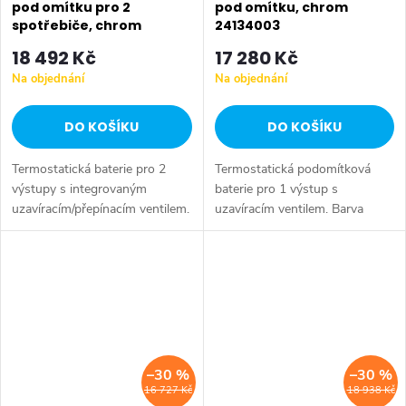
pod omítku pro 2
pod omítku, chrom
spotřebiče, chrom
24134003
24138003
18 492 Kč
17 280 Kč
Na objednání
Na objednání
DO KOŠÍKU
DO KOŠÍKU
Termostatická baterie pro 2
Termostatická podomítková
výstupy s integrovaným
baterie pro 1 výstup s
uzavíracím/přepínacím ventilem.
uzavíracím ventilem. Barva
Barva chrom.
chrom.
–30 %
–30 %
16 727 Kč
18 938 Kč