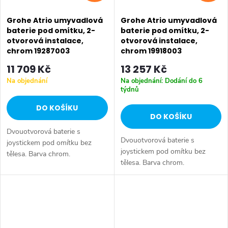
Grohe Atrio umyvadlová
Grohe Atrio umyvadlová
baterie pod omítku, 2-
baterie pod omítku, 2-
otvorová instalace,
otvorová instalace,
chrom 19287003
chrom 19918003
11 709 Kč
13 257 Kč
Na objednání
Na objednání: Dodání do 6
týdnů
DO KOŠÍKU
DO KOŠÍKU
Dvouotvorová baterie s
Dvouotvorová baterie s
joystickem pod omítku bez
joystickem pod omítku bez
tělesa. Barva chrom.
tělesa. Barva chrom.