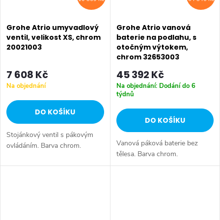
Grohe Atrio umyvadlový
Grohe Atrio vanová
ventil, velikost XS, chrom
baterie na podlahu, s
20021003
otočným výtokem,
chrom 32653003
7 608 Kč
45 392 Kč
Na objednání
Na objednání: Dodání do 6
týdnů
DO KOŠÍKU
DO KOŠÍKU
Stojánkový ventil s pákovým
Vanová páková baterie bez
ovládáním. Barva chrom.
tělesa. Barva chrom.