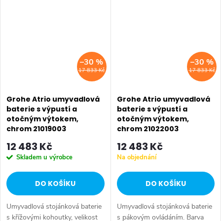
–30 %
–30 %
17 833 Kč
17 833 Kč
Grohe Atrio umyvadlová
Grohe Atrio umyvadlová
baterie s výpustí a
baterie s výpustí a
otočným výtokem,
otočným výtokem,
chrom 21019003
chrom 21022003
12 483 Kč
12 483 Kč
Skladem u výrobce
Na objednání
DO KOŠÍKU
DO KOŠÍKU
Umyvadlová stojánková baterie
Umyvadlová stojánková baterie
s křížovými kohoutky, velikost
s pákovým ovládáním. Barva