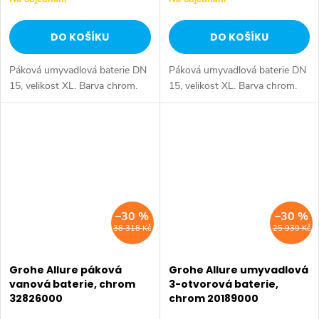
DO KOŠÍKU
DO KOŠÍKU
Páková umyvadlová baterie DN
Páková umyvadlová baterie DN
15, velikost XL. Barva chrom.
15, velikost XL. Barva chrom.
–30 %
–30 %
38 318 Kč
25 939 Kč
Grohe Allure páková
Grohe Allure umyvadlová
vanová baterie, chrom
3-otvorová baterie,
32826000
chrom 20189000