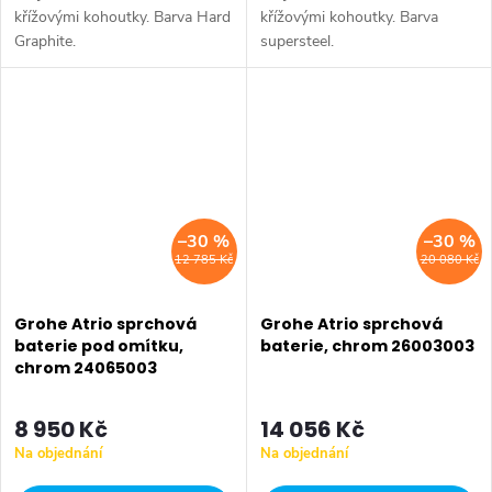
křížovými kohoutky. Barva Hard
křížovými kohoutky. Barva
Graphite.
supersteel.
–30 %
–30 %
12 785 Kč
20 080 Kč
Grohe Atrio sprchová
Grohe Atrio sprchová
baterie pod omítku,
baterie, chrom 26003003
chrom 24065003
8 950 Kč
14 056 Kč
Na objednání
Na objednání