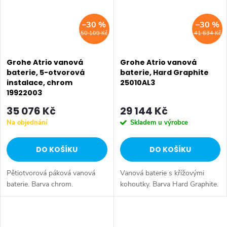
–30 %
–30 %
50 109 Kč
41 634 Kč
Grohe Atrio vanová
Grohe Atrio vanová
baterie, 5-otvorová
baterie, Hard Graphite
instalace, chrom
25010AL3
19922003
35 076 Kč
29 144 Kč
Na objednání
Skladem u výrobce
DO KOŠÍKU
DO KOŠÍKU
Pětiotvorová páková vanová
Vanová baterie s křížovými
baterie. Barva chrom.
kohoutky. Barva Hard Graphite.