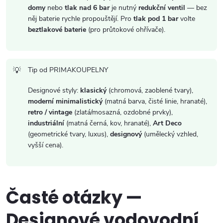
domy
nebo
tlak nad 6 bar
je nutný
redukční ventil
— bez
něj baterie rychle propouštějí. Pro
tlak pod 1 bar
volte
beztlakové baterie
(pro průtokové ohřívače).
Tip od PRIMAKOUPELNY
Designové styly:
klasický
(chromová, zaoblené tvary),
moderní minimalistický
(matná barva, čisté linie, hranaté),
retro / vintage
(zlatá/mosazná, ozdobné prvky),
industriální
(matná černá, kov, hranaté),
Art Deco
(geometrické tvary, luxus),
designový
(umělecký vzhled,
vyšší cena).
Časté otázky —
Designové vodovodní