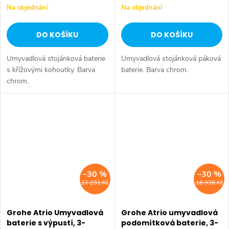
Na objednání
Na objednání
DO KOŠÍKU
DO KOŠÍKU
Umyvadlová stojánková baterie
Umyvadlová stojánková páková
s křížovými kohoutky. Barva
baterie. Barva chrom.
chrom.
–30 %
–30 %
22 291 Kč
18 938 Kč
Grohe Atrio Umyvadlová
Grohe Atrio umyvadlová
baterie s výpustí, 3-
podomítková baterie, 3-