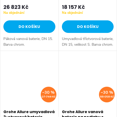
26 823 Kč
18 157 Kč
Na objednání
Na objednání
DO KOŠÍKU
DO KOŠÍKU
Páková vanová baterie, DN 15.
Umyvadlová tříotvorová baterie,
Barva chrom.
DN 15, velikost S. Barva chrom.
–30 %
–30 %
27 744 Kč
88 058 Kč
Grohe Allure umyvadlová
Grohe Allure vanová