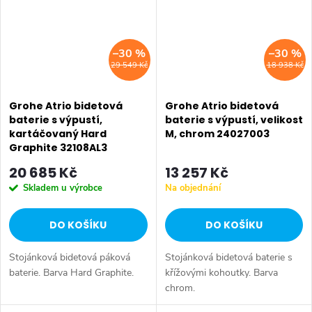
–30 %
–30 %
29 549 Kč
18 938 Kč
Grohe Atrio bidetová
Grohe Atrio bidetová
baterie s výpustí,
baterie s výpustí, velikost
kartáčovaný Hard
M, chrom 24027003
Graphite 32108AL3
20 685 Kč
13 257 Kč
Skladem u výrobce
Na objednání
DO KOŠÍKU
DO KOŠÍKU
Stojánková bidetová páková
Stojánková bidetová baterie s
baterie. Barva Hard Graphite.
křížovými kohoutky. Barva
chrom.