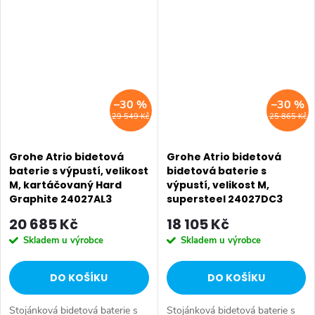
–30 %
–30 %
29 549 Kč
25 865 Kč
Grohe Atrio bidetová
Grohe Atrio bidetová
baterie s výpustí, velikost
bidetová baterie s
M, kartáčovaný Hard
výpustí, velikost M,
Graphite 24027AL3
supersteel 24027DC3
20 685 Kč
18 105 Kč
Skladem u výrobce
Skladem u výrobce
DO KOŠÍKU
DO KOŠÍKU
Stojánková bidetová baterie s
Stojánková bidetová baterie s