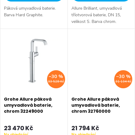
u
k
Páková umyvadlová baterie.
Allure Brilliant, umyvadlová
k
t
Barva Hard Graphite.
tříotvorová baterie, DN 15,
velikost S. Barva chrom.
t
ů
ů
–30 %
–30 %
33 528 Kč
31 134 Kč
Grohe Allure páková
Grohe Allure páková
umyvadlová baterie,
umyvadlová baterie,
chrom 32249000
chrom 32760000
23 470 Kč
21 794 Kč
Na objednání
Na objednání