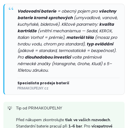
v
k
Vodovodní baterie
= obecný pojem pro
všechny
baterie kromě sprchových
(umyvadlové, vanové,
y
kuchyňské, bidetové). Klíčové parametry:
kvalita
v
kartridže
(vnitřní mechanismus — Sedal, KEROX,
Italian Vorhof = prémie),
materiál těla
(mosaz pro
ý
tvrdou vodu, chrom pro standard),
typ ovládání
(pákové = standard, termostatické = bezpečnost).
p
Pro
dlouhodobou investici
volte prémiové
německé značky (Hansgrohe, Grohe, Kludi) s 5–
i
10letou zárukou.
s
Specialista prodeje baterií
u
PRIMAKOUPELNY.cz
Tip od PRIMAKOUPELNY
Před nákupem zkontrolujte
tlak ve vašich rozvodech
.
Standardní baterie pracují při
1–6 bar
. Pro
vícepatrové