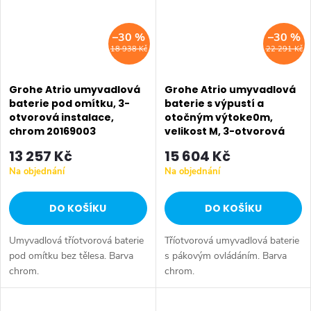
–30 %
–30 %
18 938 Kč
22 291 Kč
Grohe Atrio umyvadlová
Grohe Atrio umyvadlová
baterie pod omítku, 3-
baterie s výpustí a
otvorová instalace,
otočným výtoke0m,
chrom 20169003
velikost M, 3-otvorová
instalace, chrom
13 257 Kč
15 604 Kč
20009003
Na objednání
Na objednání
DO KOŠÍKU
DO KOŠÍKU
Umyvadlová tříotvorová baterie
Tříotvorová umyvadlová baterie
pod omítku bez tělesa. Barva
s pákovým ovládáním. Barva
chrom.
chrom.