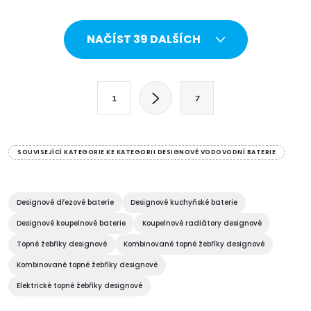
O
NAČÍST 39 DALŠÍCH
v
l
S
1
7
t
á
r
d
á
SOUVISEJÍCÍ KATEGORIE KE KATEGORII DESIGNOVÉ VODOVODNÍ BATERIE
a
n
k
c
o
Designové dřezové baterie
Designové kuchyňské baterie
í
v
Designové koupelnové baterie
Koupelnové radiátory designové
á
Topné žebříky designové
Kombinované topné žebříky designové
p
n
Kombinované topné žebříky designové
r
í
Elektrické topné žebříky designové