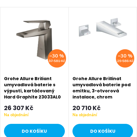
a
Nejlevnější
V
z
Nejdražší
ý
Nejprodávanější
e
p
Abecedně
n
i
–30 %
–30 %
í
37 581 Kč
29 586 Kč
s
p
p
Grohe Allure Briliant
Grohe Allure Brillinat
r
umyvadlová baterie s
umyvadlová baterie pod
výpustí, kartáčovaný
omítku, 3-otvorová
r
o
Hard Graphite 23033AL0
instalace, chrom
20346000
o
26 307 Kč
20 710 Kč
d
Na objednání
Na objednání
d
u
DO KOŠÍKU
DO KOŠÍKU