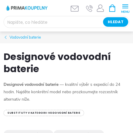
Přejít
NÁKUPNÍ
KOŠÍK
na
obsah
HLEDAT
Vodovodní baterie
Designové vodovodní
baterie
Designové vodovodní baterie
— kvalitní výběr s expedicí do 24
hodin. Najděte konkrétní model nebo prozkoumejte rozcestník
alternativ níže.
SUBSTITUTY V KATEGORII VODOVODNÍ BATERIE