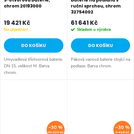
3-otvorová baterie,
baterie na podlahu s
chrom 20193000
ruční sprchou, chrom
32754002
19 421 Kč
61 641 Kč
Na objednání
Skladem u výrobce
DO KOŠÍKU
DO KOŠÍKU
Umyvadlová tříotvorová baterie,
Páková vanová baterie stojící na
DN 15, velikost M. Barva
podlaze. Barva chrom.
chrom.
–30 %
–30 %
30 323 Kč
5 416 Kč