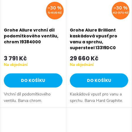
–30 %
–30 %
5 416 Kč
42 371 Kč
Grohe Allure vrchní díl
Grohe Alure Brilliant
podomítkového ventilu,
kaskádová vpusť pro
chrom 19384000
vanu a sprchu,
supersteel 13319DC0
3 791 Kč
29 660 Kč
Na objednání
Na objednání
DO KOŠÍKU
DO KOŠÍKU
Vrchní díl podomítkového
Kaskádová vpusť pro vanu a
ventilu. Barva chrom.
sprchu. Barva Hard Graphite.