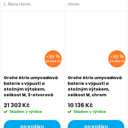
L. Barva chrom.
chrom.
–30 %
–30 %
30 434 Kč
14 480 Kč
Grohe Atrio umyvadlová
Grohe Atrio umyvadlová
baterie s výpustí a
baterie s výpustí a
otočným výtokem,
otočným výtokem,
velikost M, 3-otvorová
velikost M, chrom
instalace, supersteel
32043003
21 303 Kč
10 136 Kč
20008DC3
Skladem u výrobce
Skladem u výrobce
DO KOŠÍKU
DO KOŠÍKU