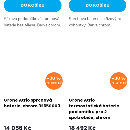
DO KOŠÍKU
DO KOŠÍKU
Páková podomítková sprchová
Sprchová baterie s křížovými
baterie bez tělesa. Barva chrom.
kohoutky. Barva chrom.
–30 %
–30 %
20 080 Kč
26 418 Kč
Grohe Atrio sprchová
Grohe Atrio
baterie, chrom 32650003
termostatická baterie
pod omítku pro 2
spotřebiče, chrom
24135003
14 056 Kč
18 492 Kč