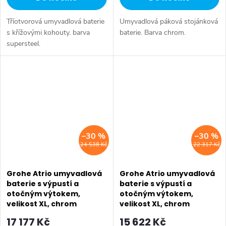
Tříotvorová umyvadlová baterie
Umyvadlová páková stojánková
s křížovými kohouty. barva
baterie. Barva chrom.
supersteel.
–30 %
–30 %
24 538 Kč
22 317 Kč
Grohe Atrio umyvadlová
Grohe Atrio umyvadlová
baterie s výpustí a
baterie s výpustí a
otočným výtokem,
otočným výtokem,
velikost XL, chrom
velikost XL, chrom
21044003
32647003
17 177 Kč
15 622 Kč