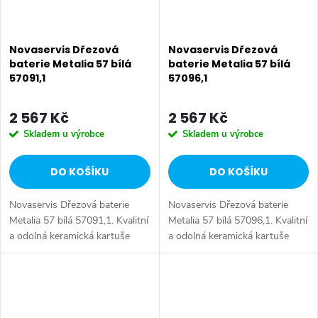
Novaservis Dřezová
Novaservis Dřezová
baterie Metalia 57 bílá
baterie Metalia 57 bílá
57091,1
57096,1
2 567 Kč
2 567 Kč
Skladem u výrobce
Skladem u výrobce
DO KOŠÍKU
DO KOŠÍKU
Novaservis Dřezová baterie
Novaservis Dřezová baterie
Metalia 57 bílá 57091,1. Kvalitní
Metalia 57 bílá 57096,1. Kvalitní
a odolná keramická kartuše
a odolná keramická kartuše
KEROX 35 mm s prodlouženou
KEROX 35 mm s prodlouženou
zárukou 7 let. Prvotřídní
zárukou 7 let. Prvotřídní
povrchová úprava. Stojánková
povrchová úprava. Stojánková...
dřezová...