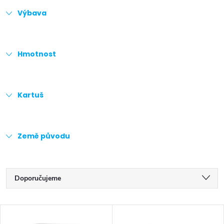
Výbava
Hmotnost
Kartuš
Země původu
Ř
Doporučujeme
a
Nejlevnější
V
z
Nejdražší