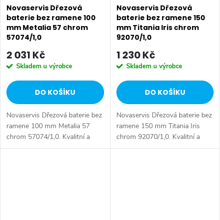
Novaservis Dřezová
Novaservis Dřezová
baterie bez ramene 100
baterie bez ramene 150
mm Metalia 57 chrom
mm Titania Iris chrom
57074/1,0
92070/1,0
2 031 Kč
1 230 Kč
Skladem u výrobce
Skladem u výrobce
DO KOŠÍKU
DO KOŠÍKU
Novaservis Dřezová baterie bez
Novaservis Dřezová baterie bez
ramene 100 mm Metalia 57
ramene 150 mm Titania Iris
chrom 57074/1,0. Kvalitní a
chrom 92070/1,0. Kvalitní a
odolná keramická kartuše
odolná keramická kartuše 35
KEROX 35 mm s prodlouženou
mm s prodlouženou zárukou 5
zárukou 7 let. Prvotřídní
let. Prvotřídní chromové
chromové...
provedení....