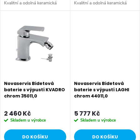
t
Kvalitní a odolná keramická
Kvalitní a odolná keramická
t
kartuše 35 mm s prodlouženou
kartuše 35 mm s prodlouženou
ů
zárukou 5 let. Prvotřídní
zárukou 5 let. Prvotřídní
ů
chromové provedení. S 5/4“...
chromové provedení. Bidetová
baterie...
Novaservis Bidetová
Novaservis Bidetová
baterie s výpustí KVADRO
baterie s výpustí LAGHI
chrom 35011,0
chrom 44011,0
2 460 Kč
5 777 Kč
Skladem u výrobce
Skladem u výrobce
DO KOŠÍKU
DO KOŠÍKU