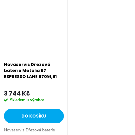
mm s prodlouženou zárukou 7
prodlouženou zárukou 7 let.
let. Barevné provedení
Barevné provedení EBONY.
CINDERELLA. Stojánková...
Stojánková dřezová...
Novaservis Dřezová
baterie Metalia 57
ESPRESSO LANE 57091,61
3 744 Kč
Skladem u výrobce
DO KOŠÍKU
Novaservis Dřezová baterie