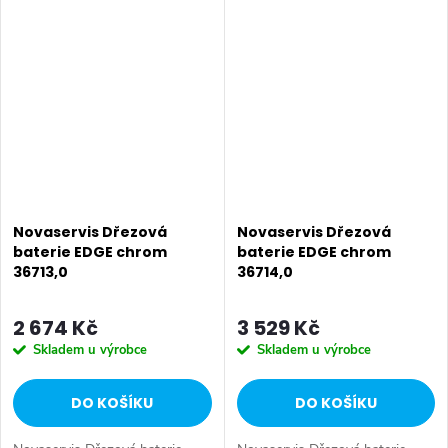
zárukou 5 let. Prvotřídní
zárukou 5 let. Prvotřídní
granitová povrchová úprava.
granitová povrchová úprava.
Stojánková...
Stojánková...
Novaservis Dřezová
Novaservis Dřezová
baterie EDGE chrom
baterie EDGE chrom
36713,0
36714,0
2 674 Kč
3 529 Kč
Skladem u výrobce
Skladem u výrobce
DO KOŠÍKU
DO KOŠÍKU