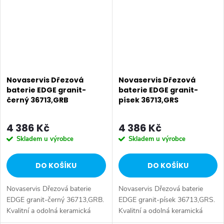
Novaservis Dřezová
Novaservis Dřezová
baterie EDGE granit-
baterie EDGE granit-
černý 36713,GRB
písek 36713,GRS
4 386 Kč
4 386 Kč
Skladem u výrobce
Skladem u výrobce
DO KOŠÍKU
DO KOŠÍKU
Novaservis Dřezová baterie
Novaservis Dřezová baterie
EDGE granit-černý 36713,GRB.
EDGE granit-písek 36713,GRS.
Kvalitní a odolná keramická
Kvalitní a odolná keramická
kartuše 35 mm s prodlouženou
kartuše 35 mm s prodlouženou