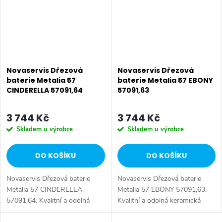
Novaservis Dřezová
Novaservis Dřezová
baterie Metalia 57
baterie Metalia 57 EBONY
CINDERELLA 57091,64
57091,63
3 744 Kč
3 744 Kč
Skladem u výrobce
Skladem u výrobce
DO KOŠÍKU
DO KOŠÍKU
Novaservis Dřezová baterie
Novaservis Dřezová baterie
Metalia 57 CINDERELLA
Metalia 57 EBONY 57091,63.
57091,64. Kvalitní a odolná
Kvalitní a odolná keramická
keramická kartuše KEROX 35
kartuše KEROX 35 mm s