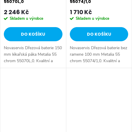
55070L,0
55074/1,0
2 246 Kč
1 710 Kč
Skladem u výrobce
Skladem u výrobce
DO KOŠÍKU
DO KOŠÍKU
Novaservis Dřezová baterie 150
Novaservis Dřezová baterie bez
mm lékařská páka Metalia 55
ramene 100 mm Metalia 55
chrom 55070L,0. Kvalitní a
chrom 55074/1,0. Kvalitní a
odolná keramická kartuše
odolná keramická kartuše
KEROX 35 mm s prodlouženou
KEROX 35 mm s prodlouženou
zárukou 7 let. Prvotřídní
zárukou 7 let. Prvotřídní
chromové...
chromové...