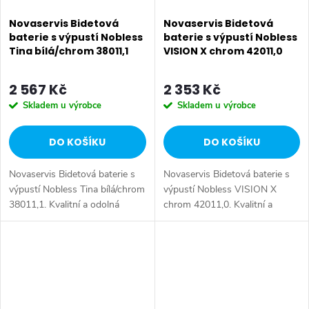
Novaservis Bidetová
Novaservis Bidetová
baterie s výpustí Nobless
baterie s výpustí Nobless
Tina bílá/chrom 38011,1
VISION X chrom 42011,0
2 567 Kč
2 353 Kč
Skladem u výrobce
Skladem u výrobce
DO KOŠÍKU
DO KOŠÍKU
Novaservis Bidetová baterie s
Novaservis Bidetová baterie s
výpustí Nobless Tina bílá/chrom
výpustí Nobless VISION X
38011,1. Kvalitní a odolná
chrom 42011,0. Kvalitní a
keramická kartuše 35 mm s
odolná keramická kartuše 35
prodlouženou zárukou 5 let.
mm s prodlouženou zárukou 5
Prvotřídní bílo-chromové...
let. Prvotřídní chromové
provedení....