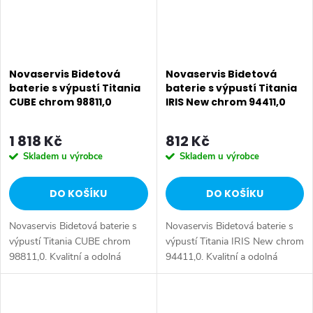
Novaservis Bidetová
Novaservis Bidetová
baterie s výpustí Titania
baterie s výpustí Titania
CUBE chrom 98811,0
IRIS New chrom 94411,0
1 818 Kč
812 Kč
Skladem u výrobce
Skladem u výrobce
DO KOŠÍKU
DO KOŠÍKU
Novaservis Bidetová baterie s
Novaservis Bidetová baterie s
výpustí Titania CUBE chrom
výpustí Titania IRIS New chrom
98811,0. Kvalitní a odolná
94411,0. Kvalitní a odolná
keramická kartuše 25 mm s
keramická kartuše 35 mm s
prodlouženou zárukou 5 let.
prodlouženou zárukou 5 let.
Prvotřídní chromové provedení.
Prvotřídní chromové