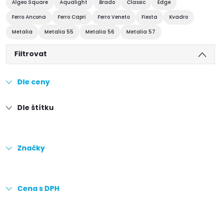
Algeo Square
Aqualight
Brado
Classic
Edge
Ferro Ancona
Ferro Capri
Ferro Veneto
Fiesta
Kvadro
Metalia
Metalia 55
Metalia 56
Metalia 57
Filtrovat
Dle ceny
Dle štítku
Značky
Cena s DPH