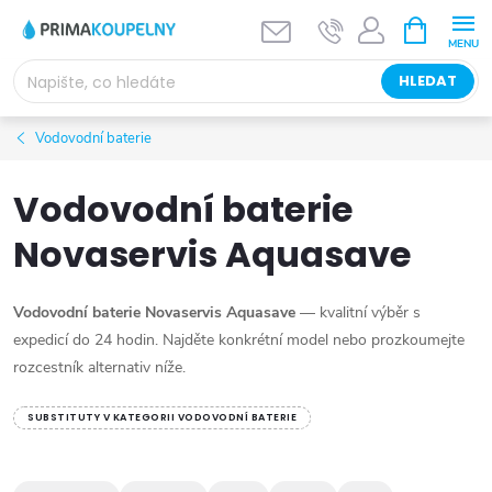
Přejít
NÁKUPNÍ
KOŠÍK
na
obsah
HLEDAT
Vodovodní baterie
Vodovodní baterie
Novaservis Aquasave
Vodovodní baterie Novaservis Aquasave
— kvalitní výběr s
expedicí do 24 hodin. Najděte konkrétní model nebo prozkoumejte
rozcestník alternativ níže.
SUBSTITUTY V KATEGORII VODOVODNÍ BATERIE