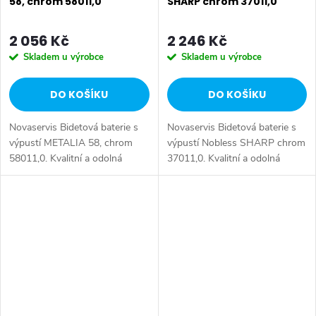
58, chrom 58011,0
SHARP chrom 37011,0
2 056 Kč
2 246 Kč
Skladem u výrobce
Skladem u výrobce
DO KOŠÍKU
DO KOŠÍKU
Novaservis Bidetová baterie s
Novaservis Bidetová baterie s
výpustí METALIA 58, chrom
výpustí Nobless SHARP chrom
58011,0. Kvalitní a odolná
37011,0. Kvalitní a odolná
keramická kartuše KEROX 35
keramická kartuše 35 mm s
mm s prodlouženou zárukou 7
prodlouženou zárukou 5 let.
let. Prvotřídní chromové
Prvotřídní chromové
provedení....
provedení....