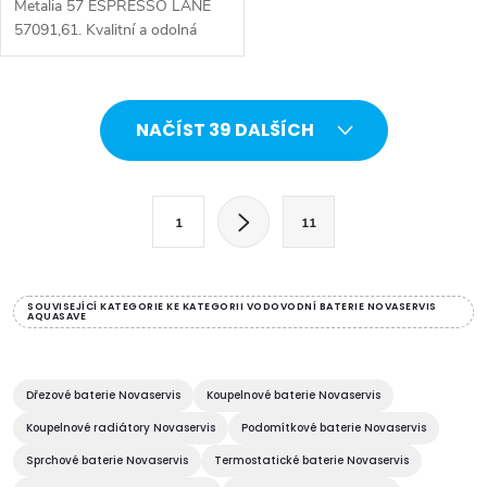
Metalia 57 ESPRESSO LANE
57091,61. Kvalitní a odolná
keramická kartuše KEROX 35
mm s prodlouženou zárukou 7
let. Barevné provedení
O
ESPRESSO LANE....
NAČÍST 39 DALŠÍCH
v
l
S
1
11
t
á
r
d
á
SOUVISEJÍCÍ KATEGORIE KE KATEGORII VODOVODNÍ BATERIE NOVASERVIS
AQUASAVE
a
n
k
c
o
Dřezové baterie Novaservis
Koupelnové baterie Novaservis
í
v
Koupelnové radiátory Novaservis
Podomítkové baterie Novaservis
á
p
Sprchové baterie Novaservis
Termostatické baterie Novaservis
n