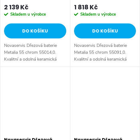
2 139 Kč
1 818 Kč
Skladem u výrobce
Skladem u výrobce
DO KOŠÍKU
DO KOŠÍKU
Novaservis Dřezová baterie
Novaservis Dřezová baterie
Metalia 55 chrom 55014,0.
Metalia 55 chrom 55091,0.
Kvalitní a odolná keramická
Kvalitní a odolná keramická
kartuše KEROX 35 mm s
kartuše KEROX 35 mm s
prodlouženou zárukou 7 let.
prodlouženou zárukou 7 let.
Prvotřídní chromové provedení.
Prvotřídní chromové provedení.
Stojánková...
Stojánková...
Novaservis Dřezová
Novaservis Dřezová