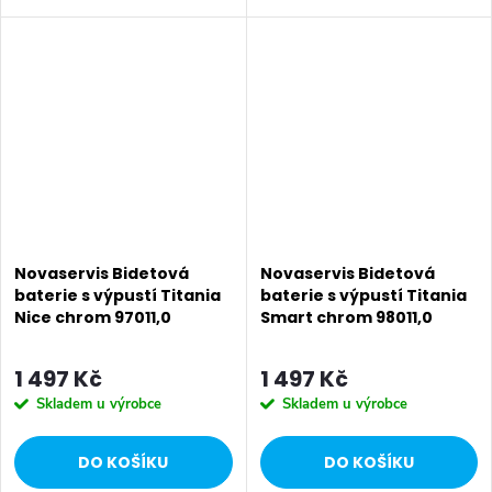
keramická EKO kartuše KEROX
keramická kartuše 40 mm s
40 mm s prodlouženou
prodlouženou zárukou 5 let.
zárukou 5 let se 2 polohami pro
Prvotřídní chromové provedení.
50% úsporu...
Bidetová...
Novaservis Bidetová
Novaservis Bidetová
baterie s výpustí Titania
baterie s výpustí Titania
Nice chrom 97011,0
Smart chrom 98011,0
1 497 Kč
1 497 Kč
Skladem u výrobce
Skladem u výrobce
DO KOŠÍKU
DO KOŠÍKU