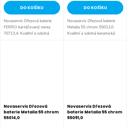
DO KOŠÍKU
DO KOŠÍKU
Novaservis Dřezová baterie
Novaservis Dřezová baterie
FERRO kartáčovaný nerez
Metalia 55 chrom 55013,0.
70713,4. Kvalitní a odolná
Kvalitní a odolná keramická
keramická kartuše 35 mm s
kartuše KEROX 35 mm s
prodlouženou zárukou 5 let.
prodlouženou zárukou 7 let.
Prvotřídní chromové provedení.
Prvotřídní chromové provedení.
Stojánková...
Stojánková...
Novaservis Dřezová
Novaservis Dřezová
baterie Metalia 55 chrom
baterie Metalia 55 chrom
55014,0
55091,0