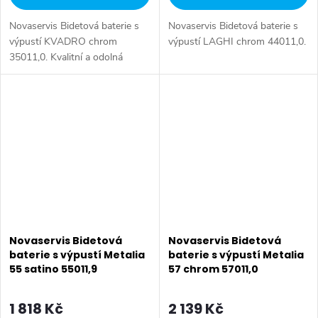
Novaservis Bidetová baterie s
Novaservis Bidetová baterie s
výpustí KVADRO chrom
výpustí LAGHI chrom 44011,0.
35011,0. Kvalitní a odolná
keramická kartuše 35 mm s
prodlouženou zárukou 5 let.
Prvotřídní chromové provedení.
Bidetová...
Novaservis Bidetová
Novaservis Bidetová
baterie s výpustí Metalia
baterie s výpustí Metalia
55 satino 55011,9
57 chrom 57011,0
1 818 Kč
2 139 Kč