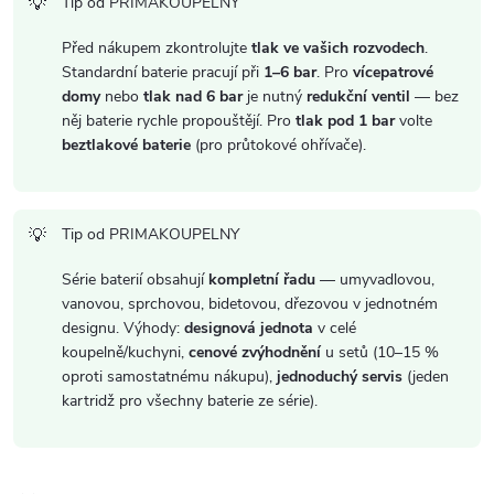
Tip od PRIMAKOUPELNY
Před nákupem zkontrolujte
tlak ve vašich rozvodech
.
Standardní baterie pracují při
1–6 bar
. Pro
vícepatrové
domy
nebo
tlak nad 6 bar
je nutný
redukční ventil
— bez
něj baterie rychle propouštějí. Pro
tlak pod 1 bar
volte
beztlakové baterie
(pro průtokové ohřívače).
Tip od PRIMAKOUPELNY
Série baterií obsahují
kompletní řadu
— umyvadlovou,
vanovou, sprchovou, bidetovou, dřezovou v jednotném
designu. Výhody:
designová jednota
v celé
koupelně/kuchyni,
cenové zvýhodnění
u setů (10–15 %
oproti samostatnému nákupu),
jednoduchý servis
(jeden
kartridž pro všechny baterie ze série).