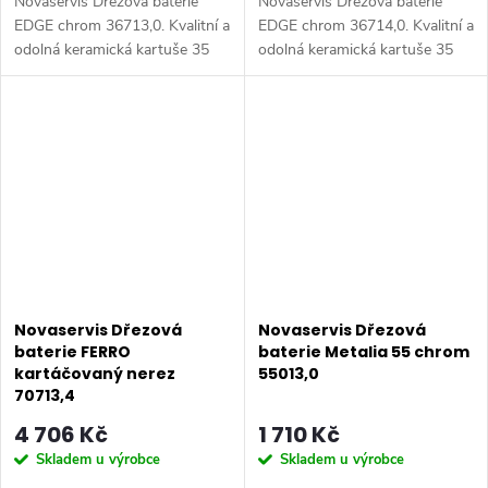
Novaservis Dřezová baterie
Novaservis Dřezová baterie
EDGE chrom 36713,0. Kvalitní a
EDGE chrom 36714,0. Kvalitní a
odolná keramická kartuše 35
odolná keramická kartuše 35
mm s prodlouženou zárukou 5
mm s prodlouženou zárukou 5
let. Prvotřídní chromové
let. Prvotřídní chromové
provedení. Stojánková dřezová
provedení. Stojánková dřezová
baterie...
baterie...
Novaservis Dřezová
Novaservis Dřezová
baterie FERRO
baterie Metalia 55 chrom
kartáčovaný nerez
55013,0
70713,4
4 706 Kč
1 710 Kč
Skladem u výrobce
Skladem u výrobce