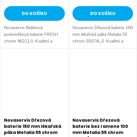
DO KOŠÍKU
DO KOŠÍKU
Novaservis Bidetová
Novaservis Dřezová baterie 100
podomítková baterie FRESH
mm lékařská páka Metalia 55
chrom 96211,0. Kvalitní a
chrom 55074L,0. Kvalitní a
odolná keramická kartuše 35
odolná keramická kartuše
mm s prodlouženou zárukou 5
KEROX 35 mm s prodlouženou
let. Prvotřídní chromové
zárukou 7 let. Prvotřídní
provedení. Podomítková...
chromové...
Novaservis Dřezová
Novaservis Dřezová
baterie 150 mm lékařská
baterie bez ramene 100
páka Metalia 55 chrom
mm Metalia 55 chrom