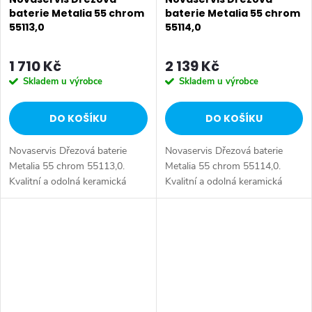
baterie Metalia 55 chrom
baterie Metalia 55 chrom
55113,0
55114,0
1 710 Kč
2 139 Kč
Skladem u výrobce
Skladem u výrobce
DO KOŠÍKU
DO KOŠÍKU
Novaservis Dřezová baterie
Novaservis Dřezová baterie
Metalia 55 chrom 55113,0.
Metalia 55 chrom 55114,0.
Kvalitní a odolná keramická
Kvalitní a odolná keramická
kartuše KEROX 35 mm s
kartuše KEROX 35 mm s
prodlouženou zárukou 7 let.
prodlouženou zárukou 7 let.
Prvotřídní chromové provedení.
Prvotřídní chromové provedení.
Stojánková...
Stojánková...