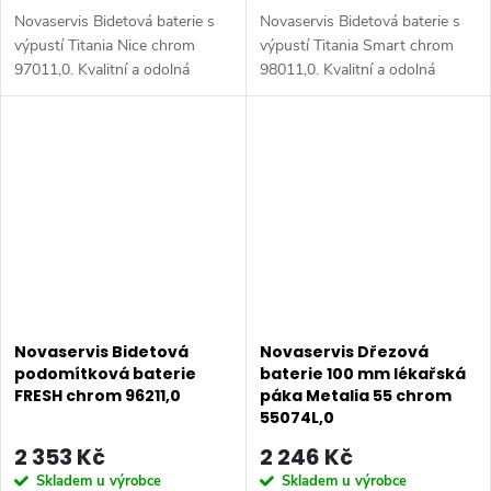
Novaservis Bidetová baterie s
Novaservis Bidetová baterie s
výpustí Titania Nice chrom
výpustí Titania Smart chrom
97011,0. Kvalitní a odolná
98011,0. Kvalitní a odolná
keramická kartuše 35 mm s
keramická kartuše 35 mm s
prodlouženou zárukou 5 let.
prodlouženou zárukou 5 let.
Prvotřídní chromové provedení.
Prvotřídní chromové
Bidetová...
provedení....
Novaservis Bidetová
Novaservis Dřezová
podomítková baterie
baterie 100 mm lékařská
FRESH chrom 96211,0
páka Metalia 55 chrom
55074L,0
2 353 Kč
2 246 Kč
Skladem u výrobce
Skladem u výrobce