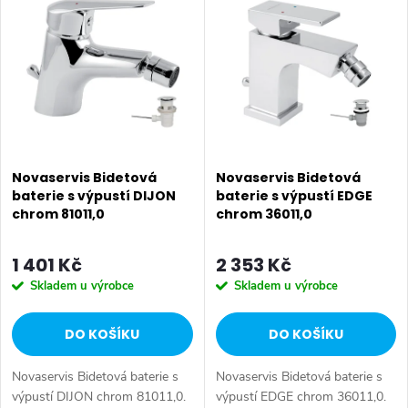
ý
Nejprodávanější
e
p
Abecedně
n
i
í
s
p
p
Novaservis Bidetová
Novaservis Bidetová
r
baterie s výpustí DIJON
baterie s výpustí EDGE
chrom 81011,0
chrom 36011,0
r
o
o
1 401 Kč
2 353 Kč
d
Skladem u výrobce
Skladem u výrobce
d
u
DO KOŠÍKU
DO KOŠÍKU
u
k
Novaservis Bidetová baterie s
Novaservis Bidetová baterie s
k
výpustí DIJON chrom 81011,0.
výpustí EDGE chrom 36011,0.