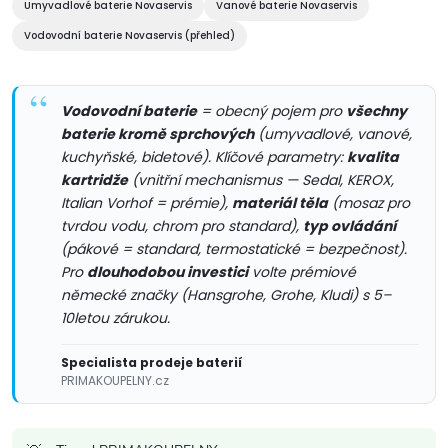
Umyvadlové baterie Novaservis
Vanové baterie Novaservis
r
í
Vodovodní baterie Novaservis (přehled)
v
k
Vodovodní baterie
= obecný pojem pro
všechny
y
baterie kromě sprchových
(umyvadlové, vanové,
kuchyňské, bidetové). Klíčové parametry:
kvalita
v
kartridže
(vnitřní mechanismus — Sedal, KEROX,
Italian Vorhof = prémie),
materiál těla
(mosaz pro
ý
tvrdou vodu, chrom pro standard),
typ ovládání
(pákové = standard, termostatické = bezpečnost).
p
Pro
dlouhodobou investici
volte prémiové
i
německé značky (Hansgrohe, Grohe, Kludi) s 5–
10letou zárukou.
s
Specialista prodeje baterií
u
PRIMAKOUPELNY.cz