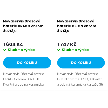
Novaservis Dřezová
Novaservis Dřezová
baterie BRADO chrom
baterie DIJON chrom
80713,0
81713,0
1 604 Kč
1 747 Kč
Skladem u výrobce
Skladem u výrobce
DO KOŠÍKU
DO KOŠÍKU
Novaservis Dřezová baterie
Novaservis Dřezová baterie
BRADO chrom 80713,0.
DIJON chrom 81713,0. Kvalitní
Kvalitní a odolná keramická
a odolná keramická kartuše 35
kartuše 35 mm s prodlouženou
mm s prodlouženou zárukou 5
zárukou 5 let. Prvotřídní
let. Prvotřídní chromové
chromové provedení.
provedení. Stojánková dřezová
Stojánková dřezová baterie...
baterie...