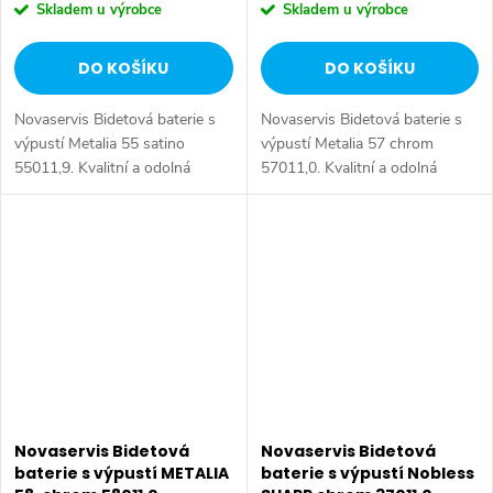
Skladem u výrobce
Skladem u výrobce
DO KOŠÍKU
DO KOŠÍKU
Novaservis Bidetová baterie s
Novaservis Bidetová baterie s
výpustí Metalia 55 satino
výpustí Metalia 57 chrom
55011,9. Kvalitní a odolná
57011,0. Kvalitní a odolná
keramická kartuše KEROX 35
keramická kartuše KEROX 35
mm s prodlouženou zárukou 7
mm s prodlouženou zárukou 7
let. Prvotřídní povrchová
let. Prvotřídní chromové
úprava....
provedení....
Novaservis Bidetová
Novaservis Bidetová
baterie s výpustí METALIA
baterie s výpustí Nobless