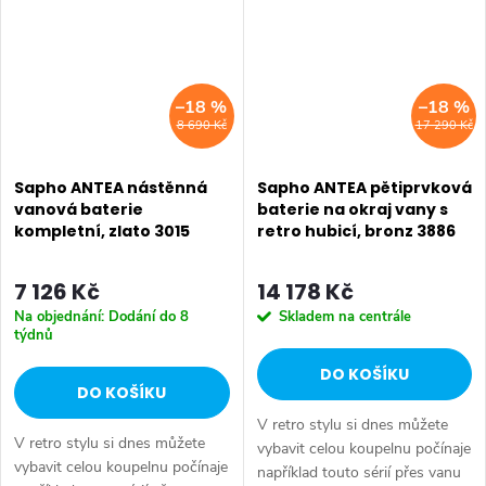
–18 %
–18 %
8 690 Kč
17 290 Kč
Sapho ANTEA nástěnná
Sapho ANTEA pětiprvková
vanová baterie
baterie na okraj vany s
kompletní, zlato 3015
retro hubicí, bronz 3886
7 126 Kč
14 178 Kč
Na objednání: Dodání do 8
Skladem na centrále
týdnů
DO KOŠÍKU
DO KOŠÍKU
V retro stylu si dnes můžete
V retro stylu si dnes můžete
vybavit celou koupelnu počínaje
vybavit celou koupelnu počínaje
například touto sérií přes vanu