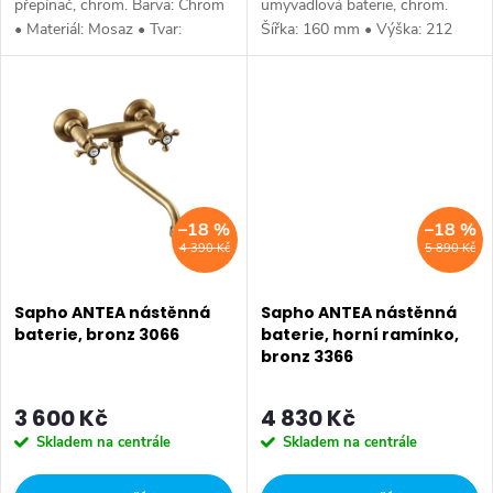
t
přepínač, chrom. Barva: Chrom
umyvadlová baterie, chrom.
t
• Materiál: Mosaz • Tvar:
Šířka: 160 mm • Výška: 212
ů
Kruhové • Instalace:
mm • Hloubka: 120 mm •
ů
Podomítková • Ostatní: 2
Barva: Chrom • Materiál: Mosaz
výstupy • Záruka: 6 let.
• Tvar: Kruhové • Instalace:
Stojánková •...
–18 %
–18 %
4 390 Kč
5 890 Kč
Sapho ANTEA nástěnná
Sapho ANTEA nástěnná
baterie, bronz 3066
baterie, horní ramínko,
bronz 3366
3 600 Kč
4 830 Kč
Skladem na centrále
Skladem na centrále