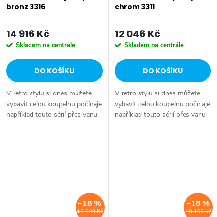
bronz 3316
chrom 3311
14 916 Kč
12 046 Kč
Skladem na centrále
Skladem na centrále
DO KOŠÍKU
DO KOŠÍKU
V retro stylu si dnes můžete
V retro stylu si dnes můžete
vybavit celou koupelnu počínaje
vybavit celou koupelnu počínaje
například touto sérií přes vanu
například touto sérií přes vanu
Retro, doplňky Diamond až po
Retro, doplňky Diamond až po
keramiku Retro nebo Classic.
keramiku Retro nebo Classic.
Dojem starší patiny může...
Dojem starší patiny může...
–18 %
–18 %
15 590 Kč
18 190 Kč