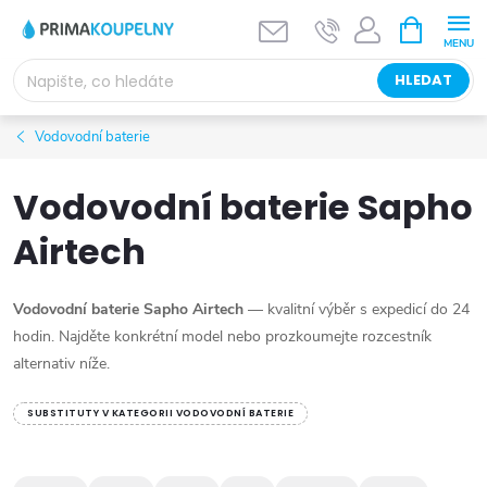
Přejít
NÁKUPNÍ
KOŠÍK
na
obsah
HLEDAT
Vodovodní baterie
Vodovodní baterie Sapho
Airtech
Vodovodní baterie Sapho Airtech
— kvalitní výběr s expedicí do 24
hodin. Najděte konkrétní model nebo prozkoumejte rozcestník
alternativ níže.
SUBSTITUTY V KATEGORII VODOVODNÍ BATERIE