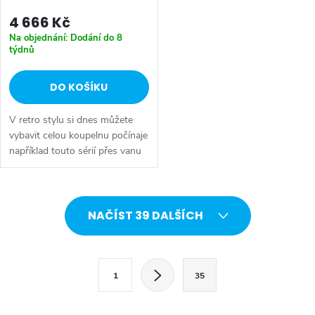
4 666 Kč
Na objednání: Dodání do 8
týdnů
DO KOŠÍKU
V retro stylu si dnes můžete
vybavit celou koupelnu počínaje
například touto sérií přes vanu
Retro, doplňky Diamond až po
keramiku Retro nebo Classic.
Dojem starší patiny může...
O
NAČÍST 39 DALŠÍCH
v
l
S
1
35
t
á
r