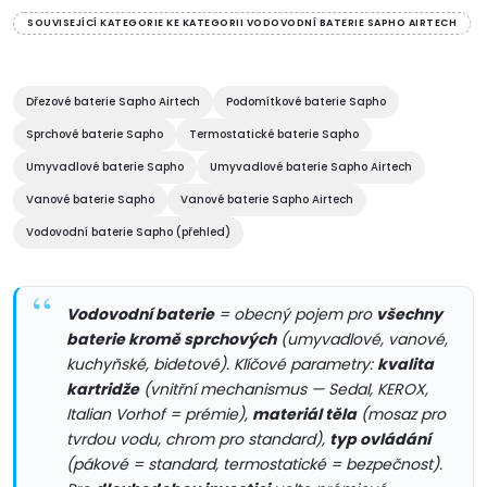
d
á
SOUVISEJÍCÍ KATEGORIE KE KATEGORII VODOVODNÍ BATERIE SAPHO AIRTECH
a
n
k
c
o
Dřezové baterie Sapho Airtech
Podomítkové baterie Sapho
í
v
Sprchové baterie Sapho
Termostatické baterie Sapho
á
Umyvadlové baterie Sapho
Umyvadlové baterie Sapho Airtech
p
n
Vanové baterie Sapho
Vanové baterie Sapho Airtech
r
í
Vodovodní baterie Sapho (přehled)
v
k
Vodovodní baterie
= obecný pojem pro
všechny
baterie kromě sprchových
(umyvadlové, vanové,
y
kuchyňské, bidetové). Klíčové parametry:
kvalita
v
kartridže
(vnitřní mechanismus — Sedal, KEROX,
Italian Vorhof = prémie),
materiál těla
(mosaz pro
ý
tvrdou vodu, chrom pro standard),
typ ovládání
(pákové = standard, termostatické = bezpečnost).