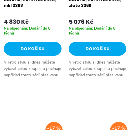
nikl 3368
zlato 3365
4 830 Kč
5 076 Kč
Na objednání: Dodání do 8
Na objednání: Dodání do 8
týdnů
týdnů
DO KOŠÍKU
DO KOŠÍKU
V retro stylu si dnes můžete
V retro stylu si dnes můžete
vybavit celou koupelnu počínaje
vybavit celou koupelnu počínaje
například touto sérií přes vanu
například touto sérií přes vanu
Retro, doplňky Diamond až po
Retro, doplňky Diamond až po
keramiku Retro nebo Classic.
keramiku Retro nebo Classic.
Dojem starší patiny může...
Dojem starší patiny může...
–17 %
–17 %