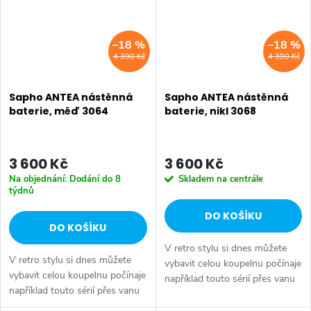
–18 %
–18 %
4 390 Kč
4 390 Kč
Sapho ANTEA nástěnná
Sapho ANTEA nástěnná
baterie, měď 3064
baterie, nikl 3068
3 600 Kč
3 600 Kč
Na objednání: Dodání do 8
Skladem na centrále
týdnů
DO KOŠÍKU
DO KOŠÍKU
V retro stylu si dnes můžete
V retro stylu si dnes můžete
vybavit celou koupelnu počínaje
vybavit celou koupelnu počínaje
například touto sérií přes vanu
například touto sérií přes vanu
Retro, doplňky Diamond až po
Retro, doplňky Diamond až po
keramiku Retro nebo Classic.