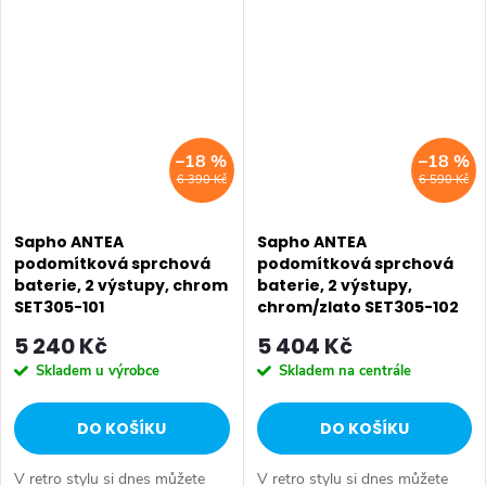
keramiku Retro nebo Classic.
Dojem starší patiny může...
Dojem starší patiny může...
–18 %
–18 %
6 390 Kč
6 590 Kč
Sapho ANTEA
Sapho ANTEA
podomítková sprchová
podomítková sprchová
baterie, 2 výstupy, chrom
baterie, 2 výstupy,
SET305-101
chrom/zlato SET305-102
5 240 Kč
5 404 Kč
Skladem u výrobce
Skladem na centrále
DO KOŠÍKU
DO KOŠÍKU
V retro stylu si dnes můžete
V retro stylu si dnes můžete