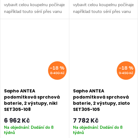
vybavit celou koupelnu počínaje
vybavit celou koupelnu počínaje
například touto sérií přes vanu
například touto sérií přes vanu
Retro, doplňky Diamond až po
Retro, doplňky Diamond až po
keramiku Retro nebo Classic.
keramiku Retro nebo Classic.
Dojem starší patiny může...
Dojem starší patiny může...
–18 %
–18 %
8 490 Kč
9 490 Kč
Sapho ANTEA
Sapho ANTEA
podomítková sprchová
podomítková sprchová
baterie, 2 výstupy, nikl
baterie, 2 výstupy, zlato
SET305-108
SET305-105
6 962 Kč
7 782 Kč
Na objednání: Dodání do 8
Na objednání: Dodání do 8
týdnů
týdnů