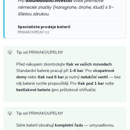
p
Pro
dlouhodobou investici
volte prémiové
německé značky (Hansgrohe, Grohe, Kludi) s 5–
i
10letou zárukou.
s
Specialista prodeje baterií
u
PRIMAKOUPELNY.cz
Tip od PRIMAKOUPELNY
Před nákupem zkontrolujte
tlak ve vašich rozvodech
.
Standardní baterie pracují při
1–6 bar
. Pro
vícepatrové
domy
nebo
tlak nad 6 bar
je nutný
redukční ventil
— bez
něj baterie rychle propouštějí. Pro
tlak pod 1 bar
volte
beztlakové baterie
(pro průtokové ohřívače).
Tip od PRIMAKOUPELNY
Série baterií obsahují
kompletní řadu
— umyvadlovou,