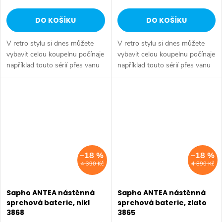
DO KOŠÍKU
DO KOŠÍKU
V retro stylu si dnes můžete
V retro stylu si dnes můžete
vybavit celou koupelnu počínaje
vybavit celou koupelnu počínaje
například touto sérií přes vanu
například touto sérií přes vanu
Retro, doplňky Diamond až po
Retro, doplňky Diamond až po
keramiku Retro nebo Classic.
keramiku Retro nebo Classic.
Dojem starší patiny může...
Dojem starší patiny může...
–18 %
–18 %
4 390 Kč
4 890 Kč
Sapho ANTEA nástěnná
Sapho ANTEA nástěnná
sprchová baterie, nikl
sprchová baterie, zlato
3868
3865