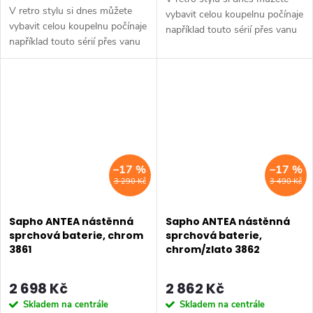
V retro stylu si dnes můžete
vybavit celou koupelnu počínaje
vybavit celou koupelnu počínaje
například touto sérií přes vanu
například touto sérií přes vanu
Retro, doplňky Diamond až po
Retro, doplňky Diamond až po
keramiku Retro nebo Classic.
keramiku Retro nebo Classic.
Dojem starší patiny může...
Dojem starší patiny může...
–17 %
–17 %
3 290 Kč
3 490 Kč
Sapho ANTEA nástěnná
Sapho ANTEA nástěnná
sprchová baterie, chrom
sprchová baterie,
3861
chrom/zlato 3862
2 698 Kč
2 862 Kč
Skladem na centrále
Skladem na centrále