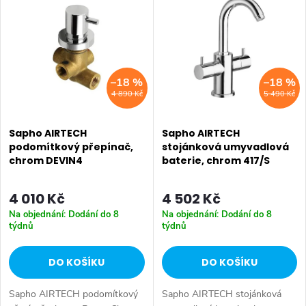
ý
Nejprodávanější
e
p
Abecedně
n
i
–18 %
–18 %
í
4 890 Kč
5 490 Kč
s
p
p
Sapho AIRTECH
Sapho AIRTECH
r
podomítkový přepínač,
stojánková umyvadlová
chrom DEVIN4
baterie, chrom 417/S
r
o
o
4 010 Kč
4 502 Kč
d
Na objednání: Dodání do 8
Na objednání: Dodání do 8
d
týdnů
týdnů
u
u
DO KOŠÍKU
DO KOŠÍKU
k
k
Sapho AIRTECH podomítkový
Sapho AIRTECH stojánková