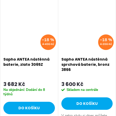
keramiku Retro nebo Classic.
Dojem starší patiny může...
Dojem starší patiny může...
–18 %
–18 %
4 490 Kč
4 390 Kč
Sapho ANTEA nástěnná
Sapho ANTEA nástěnná
baterie, zlato 3065Z
sprchová baterie, bronz
3866
3 682 Kč
3 600 Kč
Na objednání: Dodání do 8
Skladem na centrále
týdnů
DO KOŠÍKU
DO KOŠÍKU
V retro stylu si dnes můžete