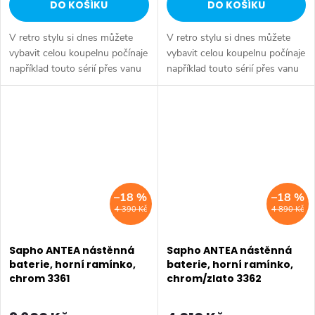
DO KOŠÍKU
DO KOŠÍKU
V retro stylu si dnes můžete
V retro stylu si dnes můžete
vybavit celou koupelnu počínaje
vybavit celou koupelnu počínaje
například touto sérií přes vanu
například touto sérií přes vanu
Retro, doplňky Diamond až po
Retro, doplňky Diamond až po
keramiku Retro nebo Classic.
keramiku Retro nebo Classic.
Dojem starší patiny může...
Dojem starší patiny může...
–18 %
–18 %
4 390 Kč
4 890 Kč
Sapho ANTEA nástěnná
Sapho ANTEA nástěnná
baterie, horní ramínko,
baterie, horní ramínko,
chrom 3361
chrom/zlato 3362