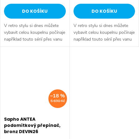
DO KOŠÍKU
DO KOŠÍKU
V retro stylu si dnes můžete
V retro stylu si dnes můžete
vybavit celou koupelnu počínaje
vybavit celou koupelnu počínaje
například touto sérií přes vanu
například touto sérií přes vanu
Retro, doplňky Diamond až po
Retro, doplňky Diamond až po
keramiku Retro nebo Classic.
keramiku Retro nebo Classic.
Dojem starší patiny může...
Dojem starší patiny může...
–18 %
5 690 Kč
Sapho ANTEA
podomítkový přepínač,
bronz DEVIN26