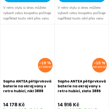
V retro stylu si dnes můžete
V retro stylu si dnes můžete
vybavit celou koupelnu počínaje
vybavit celou koupelnu počínaje
například touto sérií přes vanu
například touto sérií přes vanu
Retro, doplňky Diamond až po
Retro, doplňky Diamond až po
keramiku Retro nebo Classic.
keramiku Retro nebo Classic.
Dojem starší patiny může...
Dojem starší patiny může...
–18 %
–18 %
17 290 Kč
18 190 Kč
Sapho ANTEA pětiprvková
Sapho ANTEA pětiprvková
baterie na okraj vany s
baterie na okraj vany s
retro hubicí, nikl 3888
retro hubicí, zlato 3885
14 178 Kč
14 916 Kč