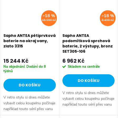
–18 %
–18 %
18 590 Kč
8 490 Kč
Sapho ANTEA pětiprvková
Sapho ANTEA
baterie na okraj vany,
podomítková sprchová
zlato 3315
baterie, 2 výstupy, bronz
SET305-106
15 244 Kč
6 962 Kč
Na objednání: Dodání do 8
Skladem na centrále
týdnů
DO KOŠÍKU
DO KOŠÍKU
V retro stylu si dnes můžete
V retro stylu si dnes můžete
vybavit celou koupelnu počínaje
vybavit celou koupelnu počínaje
například touto sérií přes vanu
například touto sérií přes vanu
Retro, doplňky Diamond až po
Retro, doplňky Diamond až po
keramiku Retro nebo Classic.