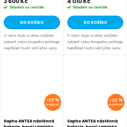
3 600 Kč
4 010 Kč
Skladem na centrále
Skladem na centrále
DO KOŠÍKU
DO KOŠÍKU
V retro stylu si dnes můžete
V retro stylu si dnes můžete
vybavit celou koupelnu počínaje
vybavit celou koupelnu počínaje
například touto sérií přes vanu
například touto sérií přes vanu
Retro, doplňky Diamond až po
Retro, doplňky Diamond až po
keramiku Retro nebo Classic.
keramiku Retro nebo Classic.
Dojem starší patiny může...
Dojem starší patiny může...
–18 %
–18 %
5 890 Kč
6 190 Kč
Sapho ANTEA nástěnná
Sapho ANTEA nástěnná
baterie, horní ramínko,
baterie, horní ramínko,