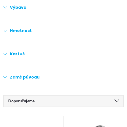
Výbava
Hmotnost
Kartuš
Země původu
Ř
Doporučujeme
a
Nejlevnější
V
z
Nejdražší