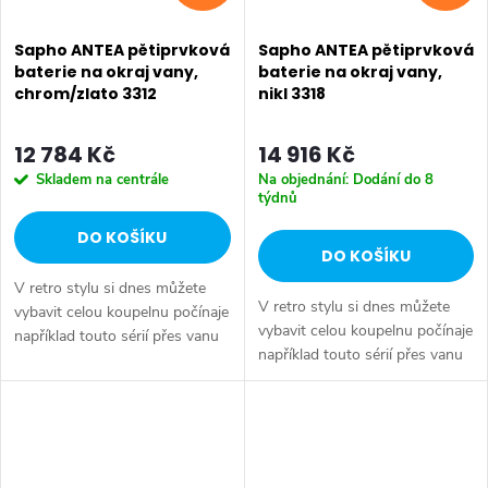
Sapho ANTEA pětiprvková
Sapho ANTEA pětiprvková
baterie na okraj vany,
baterie na okraj vany,
chrom/zlato 3312
nikl 3318
12 784 Kč
14 916 Kč
Skladem na centrále
Na objednání: Dodání do 8
týdnů
DO KOŠÍKU
DO KOŠÍKU
V retro stylu si dnes můžete
V retro stylu si dnes můžete
vybavit celou koupelnu počínaje
vybavit celou koupelnu počínaje
například touto sérií přes vanu
například touto sérií přes vanu
Retro, doplňky Diamond až po
Retro, doplňky Diamond až po
keramiku Retro nebo Classic.
keramiku Retro nebo Classic.
Dojem starší patiny může...
Dojem starší patiny může...