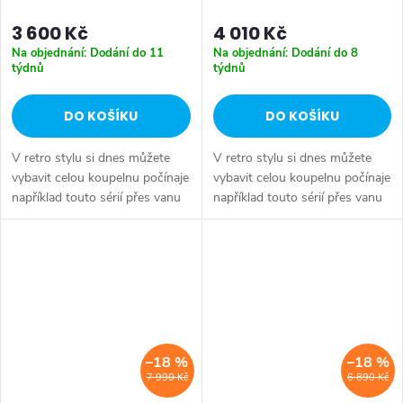
3 600 Kč
4 010 Kč
Na objednání: Dodání do 11
Na objednání: Dodání do 8
týdnů
týdnů
DO KOŠÍKU
DO KOŠÍKU
V retro stylu si dnes můžete
V retro stylu si dnes můžete
vybavit celou koupelnu počínaje
vybavit celou koupelnu počínaje
například touto sérií přes vanu
například touto sérií přes vanu
Retro, doplňky Diamond až po
Retro, doplňky Diamond až po
keramiku Retro nebo Classic.
keramiku Retro nebo Classic.
Dojem starší patiny může...
Dojem starší patiny může...
–18 %
–18 %
7 990 Kč
6 890 Kč