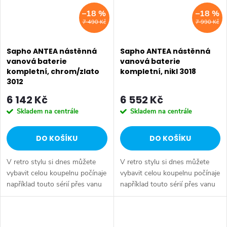
–18 %
–18 %
7 490 Kč
7 990 Kč
Sapho ANTEA nástěnná
Sapho ANTEA nástěnná
vanová baterie
vanová baterie
kompletní, chrom/zlato
kompletní, nikl 3018
3012
6 142 Kč
6 552 Kč
Skladem na centrále
Skladem na centrále
DO KOŠÍKU
DO KOŠÍKU
V retro stylu si dnes můžete
V retro stylu si dnes můžete
vybavit celou koupelnu počínaje
vybavit celou koupelnu počínaje
například touto sérií přes vanu
například touto sérií přes vanu
Retro, doplňky Diamond až po
Retro, doplňky Diamond až po
keramiku Retro nebo Classic.
keramiku Retro nebo Classic.
Dojem starší patiny může...
Dojem starší patiny může...