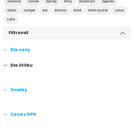
Axamite
Corneli
Dandy
Dimy
Dreamart
Espada
Ginko
Jumper
Kai
Kimura
Kirké
Kirké crystal
Latus
Luka
Filtrovat
Dle ceny
Dle štítku
Značky
Cena s DPH