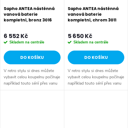
Sapho ANTEA nástěnná
Sapho ANTEA nástěnná
vanová baterie
vanová baterie
kompletní, bronz 3016
kompletní, chrom 3011
6 552 Kč
5 650 Kč
Skladem na centrále
Skladem na centrále
DO KOŠÍKU
DO KOŠÍKU
V retro stylu si dnes můžete
V retro stylu si dnes můžete
vybavit celou koupelnu počínaje
vybavit celou koupelnu počínaje
například touto sérií přes vanu
například touto sérií přes vanu
Retro, doplňky Diamond až po
Retro, doplňky Diamond až po
keramiku Retro nebo Classic.
keramiku Retro nebo Classic.
Dojem starší patiny může...
Dojem starší patiny může...