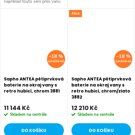
například touto sérií přes vanu
Retro, doplňky Diamond až po
Retro, doplňky Diamond až po
keramiku Retro nebo Classic.
Akce
keramiku Retro nebo Classic.
Dojem starší patiny může...
Dojem starší patiny může...
–18 %
–18 %
13 590 Kč
14 890 Kč
Sapho ANTEA pětiprvková
Sapho ANTEA pětiprvková
baterie na okraj vany s
baterie na okraj vany s
retro hubicí, chrom 3881
retro hubicí, chrom/zlato
3882
11 144 Kč
12 210 Kč
Skladem na centrále
Skladem na centrále
DO KOŠÍKU
DO KOŠÍKU