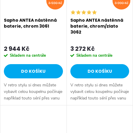
3 590 Kč
3 990 Kč
Sapho ANTEA nástěnná
Sapho ANTEA nástěnná
baterie, chrom 3061
baterie, chrom/zlato
3062
2 944 Kč
3 272 Kč
Skladem na centrále
Skladem na centrále
DO KOŠÍKU
DO KOŠÍKU
V retro stylu si dnes můžete
V retro stylu si dnes můžete
vybavit celou koupelnu počínaje
vybavit celou koupelnu počínaje
například touto sérií přes vanu
například touto sérií přes vanu
Retro, doplňky Diamond až po
Retro, doplňky Diamond až po
keramiku Retro nebo Classic.
keramiku Retro nebo Classic.
Dojem starší patiny může...
Dojem starší patiny může...