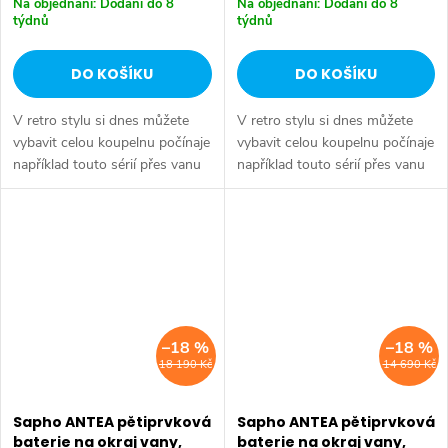
Na objednání: Dodání do 8
Na objednání: Dodání do 8
týdnů
týdnů
DO KOŠÍKU
DO KOŠÍKU
V retro stylu si dnes můžete
V retro stylu si dnes můžete
vybavit celou koupelnu počínaje
vybavit celou koupelnu počínaje
například touto sérií přes vanu
například touto sérií přes vanu
Retro, doplňky Diamond až po
Retro, doplňky Diamond až po
keramiku Retro nebo Classic.
keramiku Retro nebo Classic.
Dojem starší patiny může...
Dojem starší patiny může...
–18 %
–18 %
18 190 Kč
14 690 Kč
Sapho ANTEA pětiprvková
Sapho ANTEA pětiprvková
baterie na okraj vany,
baterie na okraj vany,