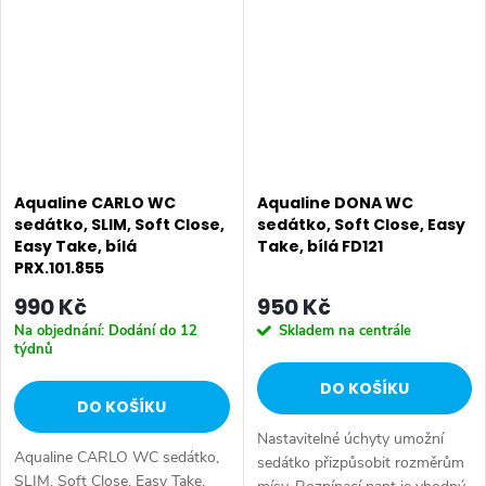
HDF/dýha • Tvar:...
Ostatní: Soft...
Aqualine CARLO WC
Aqualine DONA WC
sedátko, SLIM, Soft Close,
sedátko, Soft Close, Easy
Easy Take, bílá
Take, bílá FD121
PRX.101.855
990 Kč
950 Kč
Na objednání: Dodání do 12
Skladem na centrále
týdnů
DO KOŠÍKU
DO KOŠÍKU
Nastavitelné úchyty umožní
Aqualine CARLO WC sedátko,
sedátko přizpůsobit rozměrům
SLIM, Soft Close, Easy Take,