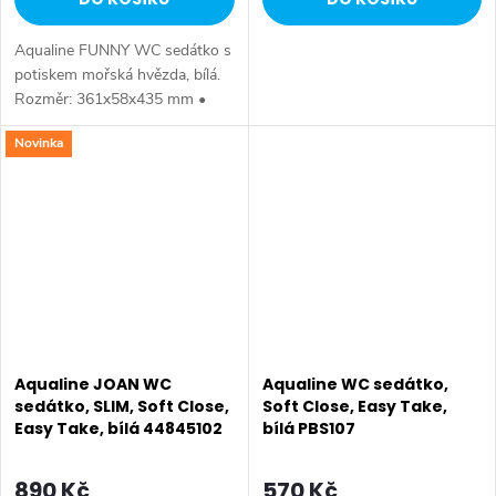
Aqualine FUNNY WC sedátko s
potiskem mořská hvězda, bílá.
Rozměr: 361x58x435 mm •
Šířka: 361 mm • Výška: 58 mm
Novinka
• Hloubka: 435 mm • Barva:
Barevné • Materiál: MDF • Tvar:
Oblé •...
Aqualine JOAN WC
Aqualine WC sedátko,
sedátko, SLIM, Soft Close,
Soft Close, Easy Take,
Easy Take, bílá 44845102
bílá PBS107
890 Kč
570 Kč