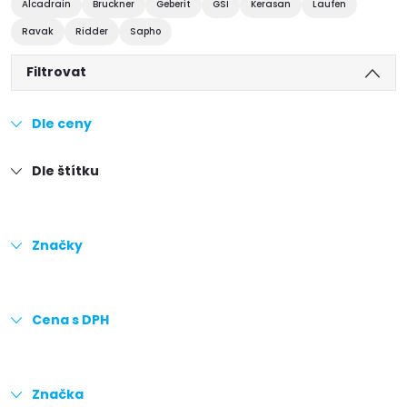
Alcadrain
Bruckner
Geberit
GSI
Kerasan
Laufen
Ravak
Ridder
Sapho
Filtrovat
Dle ceny
Dle štítku
Značky
Cena s DPH
Značka