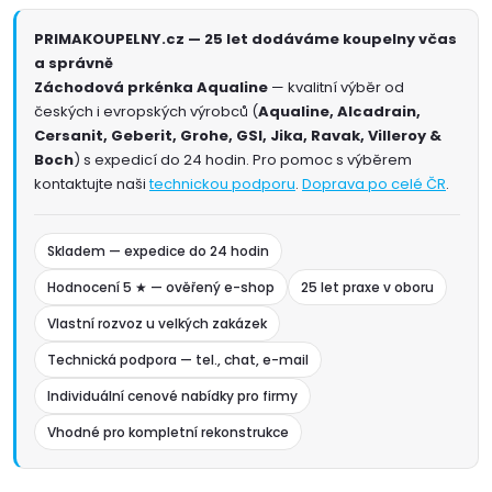
PRIMAKOUPELNY.cz — 25 let dodáváme koupelny včas
a správně
Záchodová prkénka Aqualine
— kvalitní výběr od
českých i evropských výrobců (
Aqualine, Alcadrain,
Cersanit, Geberit, Grohe, GSI, Jika, Ravak, Villeroy &
Boch
) s expedicí do 24 hodin. Pro pomoc s výběrem
kontaktujte naši
technickou podporu
.
Doprava po celé ČR
.
Skladem — expedice do 24 hodin
Hodnocení 5 ★ — ověřený e-shop
25 let praxe v oboru
Vlastní rozvoz u velkých zakázek
Technická podpora — tel., chat, e-mail
Individuální cenové nabídky pro firmy
Vhodné pro kompletní rekonstrukce