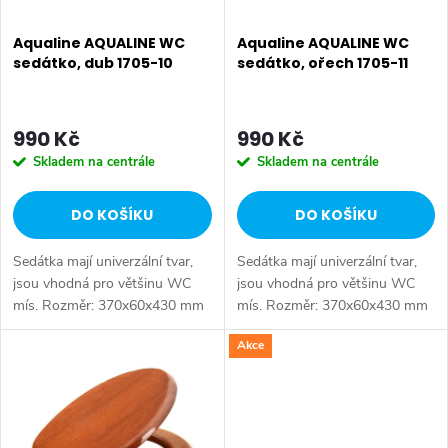
s
p
p
Aqualine AQUALINE WC
Aqualine AQUALINE WC
r
sedátko, dub 1705-10
sedátko, ořech 1705-11
r
o
o
990 Kč
990 Kč
d
Skladem na centrále
Skladem na centrále
d
u
DO KOŠÍKU
DO KOŠÍKU
u
k
Sedátka mají univerzální tvar,
Sedátka mají univerzální tvar,
k
t
jsou vhodná pro většinu WC
jsou vhodná pro většinu WC
mís. Rozměr: 370x60x430 mm
mís. Rozměr: 370x60x430 mm
t
• Šířka: 370 mm • Výška: 60
• Šířka: 370 mm • Výška: 60
ů
Akce
mm • Hloubka: 430 mm •
mm • Hloubka: 430 mm •
ů
Barva: Hnědá • Materiál:
Barva: Hnědá • Materiál:
HDF/dýha • Tvar:...
HDF/dýha • Tvar:...