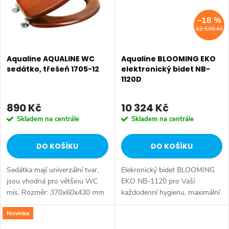
–18 %
12 590 Kč
Aqualine AQUALINE WC
Aqualine BLOOMING EKO
sedátko, třešeň 1705-12
elektronický bidet NB-
1120D
890 Kč
10 324 Kč
Skladem na centrále
Skladem na centrále
DO KOŠÍKU
DO KOŠÍKU
Sedátka mají univerzální tvar,
Elekronický bidet BLOOMING
jsou vhodná pro většinu WC
EKO NB-1120 pro Vaší
mís. Rozměr: 370x60x430 mm
každodenní hygienu, maximální
• Šířka: 370 mm • Výška: 60
pohodlí, zdraví a životní styl.
Novinka
mm • Hloubka: 430 mm •
Barva: Bílá • Materiál:
Barva: Hnědá • Materiál:
Polypropylen • Tvar: D-tvar •