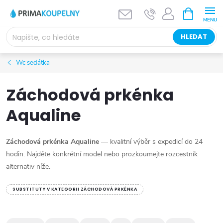
Přejít
NÁKUPNÍ
KOŠÍK
na
obsah
HLEDAT
Wc sedátka
Záchodová prkénka
Aqualine
Záchodová prkénka Aqualine
— kvalitní výběr s expedicí do 24
hodin. Najděte konkrétní model nebo prozkoumejte rozcestník
alternativ níže.
SUBSTITUTY V KATEGORII ZÁCHODOVÁ PRKÉNKA