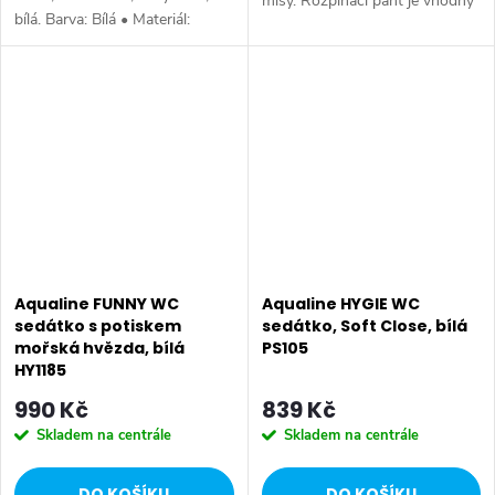
mísy. Rozpínací pant je vhodný
bílá. Barva: Bílá • Materiál:
pro běžný otvor ve WC míse o
Duroplast • Tvar: Pro konkrétní
Ø 14 mm Pro uchycení
WC • Ostatní: Soft Close
zespodu použijte šrouby ND-
(pomalé sklápění), Easy Take...
TS-01....
Aqualine FUNNY WC
Aqualine HYGIE WC
sedátko s potiskem
sedátko, Soft Close, bílá
mořská hvězda, bílá
PS105
HY1185
990 Kč
839 Kč
Skladem na centrále
Skladem na centrále
DO KOŠÍKU
DO KOŠÍKU