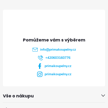
á
p
a
t
info
@
primakoupelny.cz
í
+420603160776
primakoupelny.cz
primakoupelny.cz
Vše o nákupu