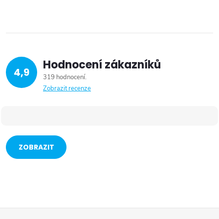
Hodnocení zákazníků
4,9
319 hodnocení
Zobrazit recenze
ZOBRAZIT
VÍCE
Z