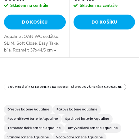
Skladem na centrále
Skladem na centrále
DO KOŠÍKU
DO KOŠÍKU
Aqualine JOAN WC sedátko,
SLIM, Soft Close, Easy Take,
bílá. Rozměr: 37x44,5 cm •
Šířka: 370 mm • Hloubka: 445
mm • Barva: Bílá • Materiál:
Duroplast • Tvar: Oblé •
O
Ostatní:...
v
SOUVISEJÍCÍ KATEGORIE KE KATEGORII ZÁCHODOVÁ PRKÉNKA AQUALINE
l
á
Dřezové baterie Aqualine
Pákové baterie Aqualine
Podomítkové baterie Aqualine
Sprchové baterie Aqualine
d
Termostatické baterie Aqualine
Umyvadlové baterie Aqualine
a
Vanové baterie Aqualine
Vodovodní baterie Aqualine