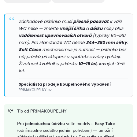
c
í
Záchodové prkénko musí
přesně pasovat
k vaší
WC míse — změřte
vnější šířku
a
délku
mísy plus
p
vzdálenost upevňovacích otvorů
(typicky 90–180
mm). Pro standardní WC běžné
344–380 mm šířky
.
r
Soft Close
mechanismus je nutnost — prkénko bez
v
něj práská při sklopení a opotřebí závěsy rychleji.
Životnost kvalitního prkénka
10–15 let
, levných 3–5
k
let.
y
Specialista prodeje koupelnového vybavení
PRIMAKOUPELNY.cz
v
ý
Tip od PRIMAKOUPELNY
p
Pro
jednoduchou údržbu
volte modely s
Easy Take
i
(odnímatelné sedátko jedním pohybem) — umožní