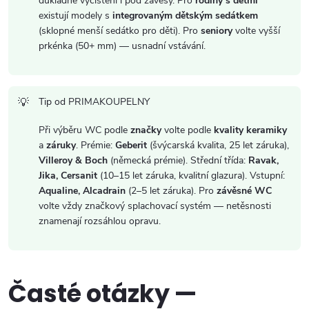
důkladné vyčištění i pod závěsy. Pro
rodiny s dětmi
s
existují modely s
integrovaným dětským sedátkem
(sklopné menší sedátko pro děti). Pro
seniory
volte vyšší
u
prkénka (50+ mm) — usnadní vstávání.
Tip od PRIMAKOUPELNY
Při výběru WC podle
značky
volte podle
kvality keramiky
a
záruky
. Prémie:
Geberit
(švýcarská kvalita, 25 let záruka),
Villeroy & Boch
(německá prémie). Střední třída:
Ravak,
Jika, Cersanit
(10–15 let záruka, kvalitní glazura). Vstupní:
Aqualine, Alcadrain
(2–5 let záruka). Pro
závěsné WC
volte vždy značkový splachovací systém — netěsnosti
znamenají rozsáhlou opravu.
Časté otázky —